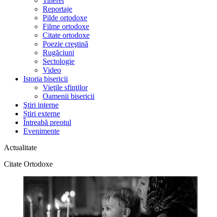
Tineret
Reportaje
Pilde ortodoxe
Filme ortodoxe
Citate ortodoxe
Poezie creştină
Rugăciuni
Sectologie
Video
Istoria bisericii
Vieţile sfinţilor
Oamenii bisericii
Ştiri interne
Știri externe
Întreabă preotul
Evenimente
Actualitate
Citate Ortodoxe