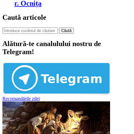
r. Ocnița
Caută articole
Căută
Alătură-te canalulului nostru de
Telegram!
Recomandările zilei