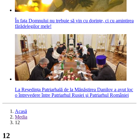
În faţa Domnului nu trebuie să vin cu dorinţe, ci cu amintirea
fărădelegilor mele!
La Reşedinţa Patriarhală de la Mănăstirea Danilov a avut loc
o întrevedere între Patriarhul Rusiei şi Patriarhul României
Acasă
Media
12
12