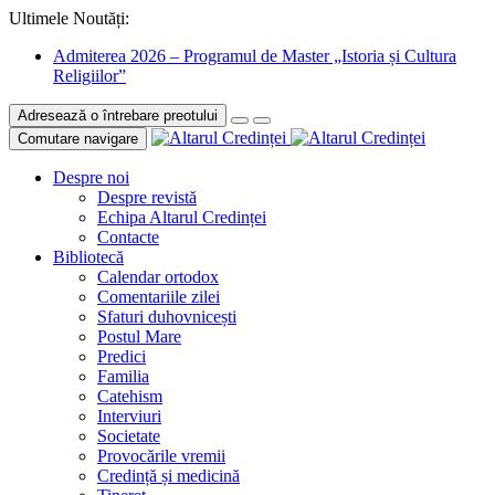
Ultimele Noutăți:
Admiterea 2026 – Programul de Master „Istoria și Cultura
Religiilor”
Adresează o întrebare preotului
Comutare navigare
Despre noi
Despre revistă
Echipa Altarul Credinței
Contacte
Bibliotecă
Calendar ortodox
Comentariile zilei
Sfaturi duhovnicești
Postul Mare
Predici
Familia
Catehism
Interviuri
Societate
Provocările vremii
Credință și medicină