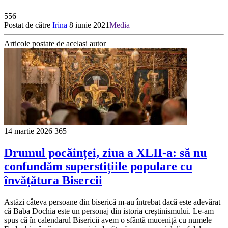
556
Postat de către
Irina
8 iunie 2021
Media
Articole postate de același autor
14 martie 2026
365
Drumul pocăinței, ziua a XLII-a: să nu
confundăm superstițiile populare cu
învățătura Bisercii
Astăzi câteva persoane din biserică m-au întrebat dacă este adevărat
că Baba Dochia este un personaj din istoria creștinismului. Le-am
spus că în calendarul Bisericii avem o sfântă muceniță cu numele