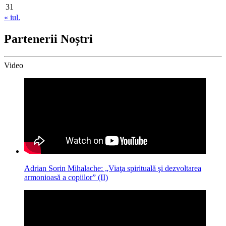
31
« iul.
Partenerii Noștri
Video
Adrian Sorin Mihalache: „Viaţa spirituală şi dezvoltarea
armonioasă a copiilor” (II)