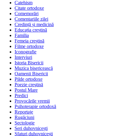
Catehism
Citate ortodoxe
Comemorări
Comentariile zilei
Credință și medicină
Educația creștină
Familia
Femeia creștină
Filme ortodoxe
Iconografie
Interviuri
Istoria Bisericii
Muzica bisericească
Oamenii Bisericii
Pilde ortodoxe
Poezie creştină
Postul Mare
Predici
Provocările vremii
Psihoterapie ortodoxă
Reportaje
Rugăciuni
Sectologie
Seri duhovnicești
Sfaturi duhovnicești