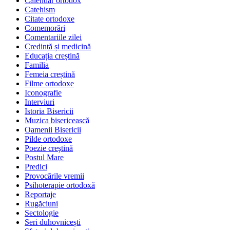
Calendar ortodox
Catehism
Citate ortodoxe
Comemorări
Comentariile zilei
Credință și medicină
Educația creștină
Familia
Femeia creștină
Filme ortodoxe
Iconografie
Interviuri
Istoria Bisericii
Muzica bisericească
Oamenii Bisericii
Pilde ortodoxe
Poezie creştină
Postul Mare
Predici
Provocările vremii
Psihoterapie ortodoxă
Reportaje
Rugăciuni
Sectologie
Seri duhovnicești