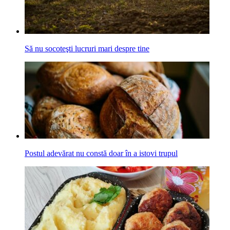
Să nu socoteşti lucruri mari despre tine
Postul adevărat nu constă doar în a istovi trupul