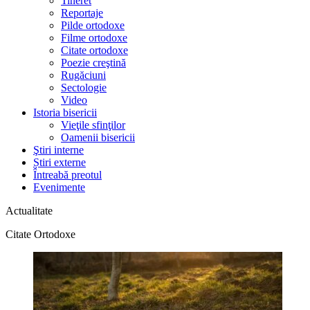
Tineret
Reportaje
Pilde ortodoxe
Filme ortodoxe
Citate ortodoxe
Poezie creştină
Rugăciuni
Sectologie
Video
Istoria bisericii
Vieţile sfinţilor
Oamenii bisericii
Ştiri interne
Știri externe
Întreabă preotul
Evenimente
Actualitate
Citate Ortodoxe