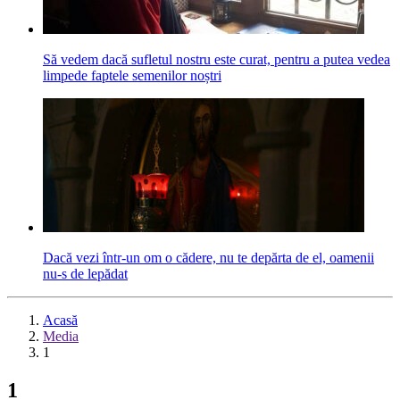
Să vedem dacă sufletul nostru este curat, pentru a putea vedea
limpede faptele semenilor noștri
Dacă vezi într-un om o cădere, nu te depărta de el, oamenii
nu-s de lepădat
Acasă
Media
1
1