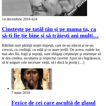
14 decembrie 2016
624
Cinsteşte pe tatăl tău şi pe mama ta, ca
să-ți fie ție bine și să trăieşti ani mulți…
Bătrânii sunt părinţii noştri trupeşti, care ne-au născut şi ne-au
crescut, cu credinţă, cu milă şi cu mare jertfă. De aceea, rudele lor,
mai ales fiii, fraţii şi nepoţii, sunt obligaţi creştineşte şi omeneşte să
le dea cinstea, ascultarea şi respectul cuvenit. Apoi să-i îngrijească,
să le asigure cele necesare vieţii, să-i ducă la preoţi […]
7 iunie 2018
Ferice de cei care ascultă de glasul