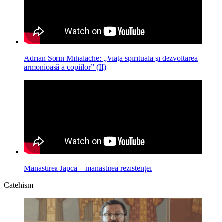
Adrian Sorin Mihalache: „Viaţa spirituală şi dezvoltarea
armonioasă a copiilor” (II)
Mănăstirea Japca – mănăstirea rezistenței
Catehism