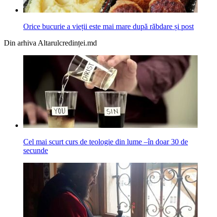
Orice bucurie a vieții este mai mare după răbdare și post
Din arhiva Altarulcredinței.md
Cel mai scurt curs de teologie din lume –în doar 30 de
secunde