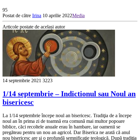
95
Postat de către
Irina
10 aprilie 2022
Media
Articole postate de același autor
14 septembrie 2021
3223
1/14 septembrie – Indictionul sau Noul an
bisericesc
La 1/14 septembrie începe noul an bisericesc. Tradiţia de a începe
noul an în prima zi de toamnă era comună mai multor popoare
biblice, căci recoltele anuale erau în hambare, iar oamenii se
pregăteau pentru un nou an agricol. Dar Biserica ne arată că anul
nou bisericesc are şi o profundă semnificaţie teologică. După tradiţia