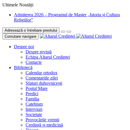
Ultimele Noutăți:
Admiterea 2026 – Programul de Master „Istoria și Cultura
Religiilor”
Adresează o întrebare preotului
Comutare navigare
Despre noi
Despre revistă
Echipa Altarul Credinței
Contacte
Bibliotecă
Calendar ortodox
Comentariile zilei
Sfaturi duhovnicești
Postul Mare
Predici
Familia
Catehism
Interviuri
Societate
Provocările vremii
Credință și medicină