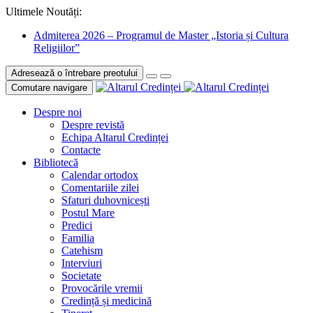
Ultimele Noutăți:
Admiterea 2026 – Programul de Master „Istoria și Cultura
Religiilor”
Adresează o întrebare preotului
Comutare navigare
Despre noi
Despre revistă
Echipa Altarul Credinței
Contacte
Bibliotecă
Calendar ortodox
Comentariile zilei
Sfaturi duhovnicești
Postul Mare
Predici
Familia
Catehism
Interviuri
Societate
Provocările vremii
Credință și medicină