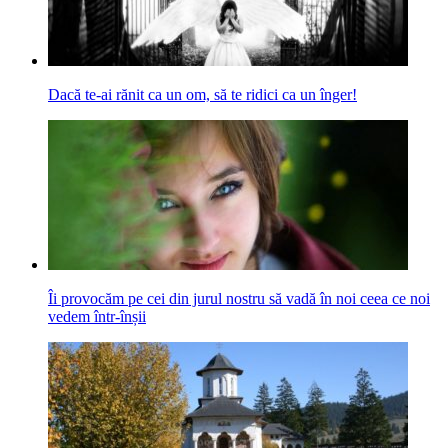
Dacă te-ai rănit ca un om, să te ridici ca un înger!
Îi provocăm pe cei din jurul nostru să vadă în noi ceea ce noi
vedem într-înșii