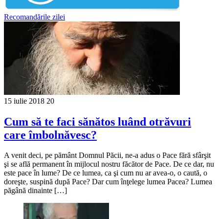
Recomandările zilei
15 iulie 2018
20
Cum să te faci sănătos luând otrăvuri
care îmbolnăvesc?
A venit deci, pe pământ Domnul Păcii, ne-a adus o Pace fără sfârşit
şi se află permanent în mijlocul nostru făcător de Pace. De ce dar, nu
este pace în lume? De ce lumea, ca şi cum nu ar avea-o, o caută, o
doreşte, suspină după Pace? Dar cum înţelege lumea Pacea? Lumea
păgână dinainte […]