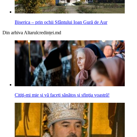
Biserica – prin ochii Sfântului Ioan Gură de Aur
Din arhiva Altarulcredinței.md
Citiţi-mi mie şi vă faceţi sănătos şi sfinţia voastră!