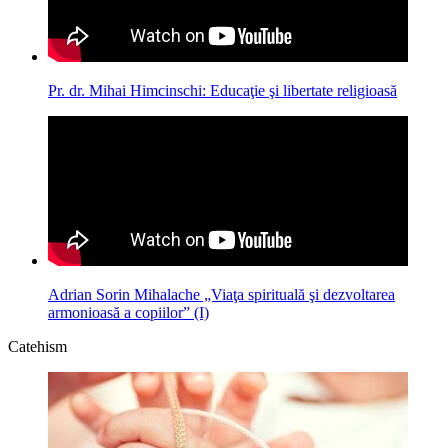
Pr. dr. Mihai Himcinschi: Educaţie şi libertate religioasă
Adrian Sorin Mihalache „Viaţa spirituală şi dezvoltarea
armonioasă a copiilor” (I)
Catehism