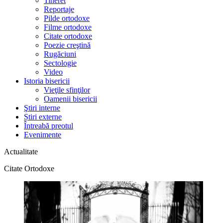
Tineret
Reportaje
Pilde ortodoxe
Filme ortodoxe
Citate ortodoxe
Poezie creştină
Rugăciuni
Sectologie
Video
Istoria bisericii
Vieţile sfinţilor
Oamenii bisericii
Ştiri interne
Știri externe
Întreabă preotul
Evenimente
Actualitate
Citate Ortodoxe