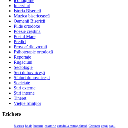
Iconografie
Interviuri
Istoria Bisericii
Muzica bisericească
Oamenii Bisericii
Pilde ortodoxe
Poezie creştină
Postul Mare
Predici
Provocările vremii
Psihoterapie ortodoxă
Reportaje
Rugăciuni
Sectologie
Seri duhovnicești
Sfaturi duhovnicești
Societate
Știri externe
Ştiri interne
Tineret
Vieţile Sfinţilor
Etichete
Biserica
boala
bucurie
casatorie
catedrala mitropolitană
Chisinau
copii
copil