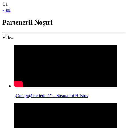
31
« iul.
Partenerii Noștri
Video
„Crenguţă de iederă” – Steaua lui Hristos