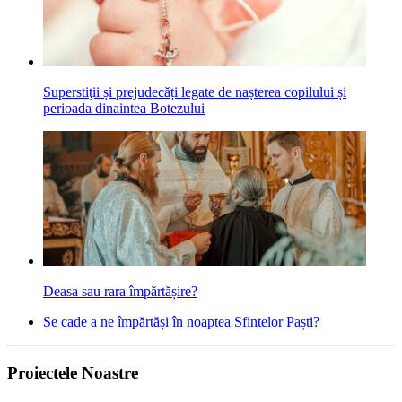
Superstiţii și prejudecăți legate de nașterea copilului și
perioada dinaintea Botezului
Deasa sau rara îm­părtășire?
Se cade a ne împărtăși în noaptea Sfintelor Paști?
Proiectele Noastre