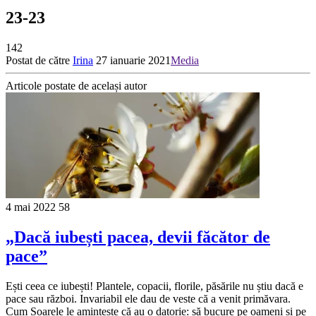
23-23
142
Postat de către
Irina
27 ianuarie 2021
Media
Articole postate de același autor
4 mai 2022
58
„Dacă iubești pacea, devii făcător de
pace”
Ești ceea ce iubești! Plantele, copacii, florile, păsările nu știu dacă e
pace sau război. Invariabil ele dau de veste că a venit primăvara.
Cum Soarele le amintește că au o datorie: să bucure pe oameni și pe