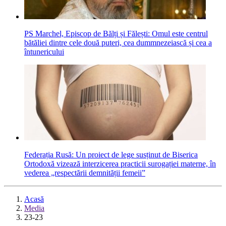
PS Marchel, Episcop de Bălți și Fălești: Omul este centrul
bătăliei dintre cele două puteri, cea dummnezeiască și cea a
întunericului
Federația Rusă: Un proiect de lege susținut de Biserica
Ortodoxă vizează interzicerea practicii surogației materne, în
vederea „respectării demnității femeii”
Acasă
Media
23-23