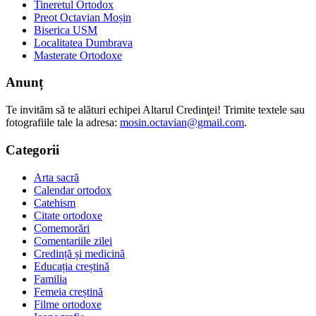
Tineretul Ortodox
Preot Octavian Moșin
Biserica USM
Localitatea Dumbrava
Masterate Ortodoxe
Anunț
Te invităm să te alături echipei Altarul Credinţei! Trimite textele sau
fotografiile tale la adresa:
mosin.octavian@gmail.com
.
Categorii
Arta sacră
Calendar ortodox
Catehism
Citate ortodoxe
Comemorări
Comentariile zilei
Credință și medicină
Educația creștină
Familia
Femeia creștină
Filme ortodoxe