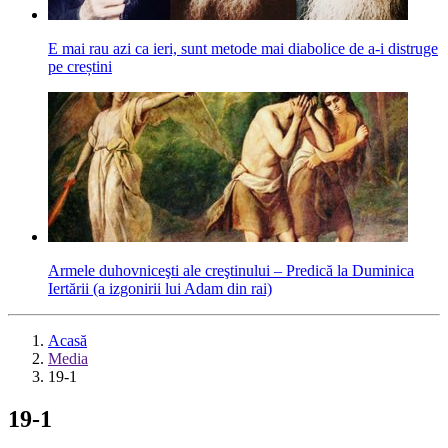
E mai rau azi ca ieri, sunt metode mai diabolice de a-i distruge
pe creștini
Armele duhovniceşti ale creştinului – Predică la Duminica
Iertării (a izgonirii lui Adam din rai)
Acasă
Media
19-1
19-1