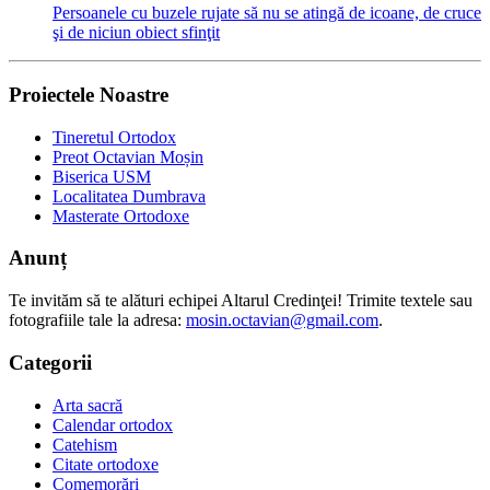
Persoanele cu buzele rujate să nu se atingă de icoane, de cruce
şi de niciun obiect sfinţit
Proiectele Noastre
Tineretul Ortodox
Preot Octavian Moșin
Biserica USM
Localitatea Dumbrava
Masterate Ortodoxe
Anunț
Te invităm să te alături echipei Altarul Credinţei! Trimite textele sau
fotografiile tale la adresa:
mosin.octavian@gmail.com
.
Categorii
Arta sacră
Calendar ortodox
Catehism
Citate ortodoxe
Comemorări