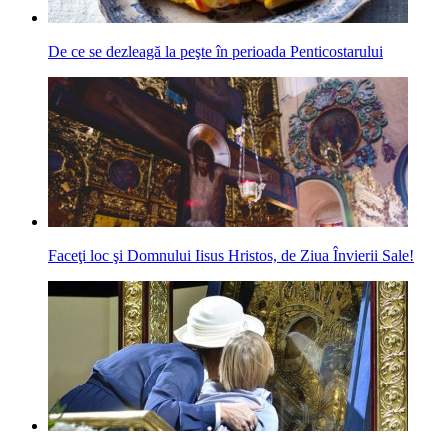
De ce se dezleagă la peşte în perioada Penticostarului
Faceţi loc şi Domnului Iisus Hristos, de Ziua Învierii Sale!