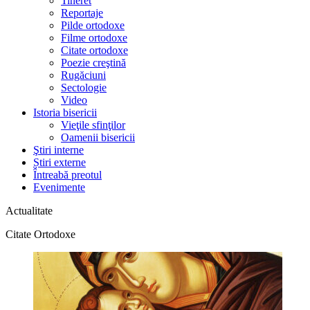
Tineret
Reportaje
Pilde ortodoxe
Filme ortodoxe
Citate ortodoxe
Poezie creştină
Rugăciuni
Sectologie
Video
Istoria bisericii
Vieţile sfinţilor
Oamenii bisericii
Ştiri interne
Știri externe
Întreabă preotul
Evenimente
Actualitate
Citate Ortodoxe