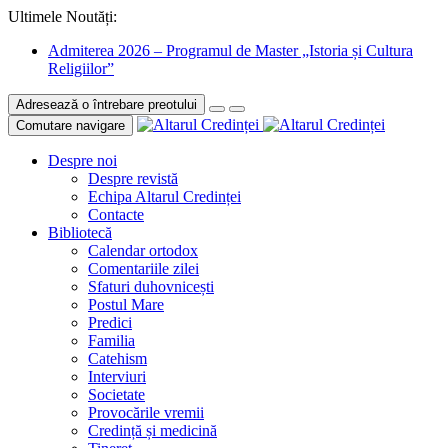
Ultimele Noutăți:
Admiterea 2026 – Programul de Master „Istoria și Cultura
Religiilor”
Adresează o întrebare preotului
Comutare navigare
Despre noi
Despre revistă
Echipa Altarul Credinței
Contacte
Bibliotecă
Calendar ortodox
Comentariile zilei
Sfaturi duhovnicești
Postul Mare
Predici
Familia
Catehism
Interviuri
Societate
Provocările vremii
Credință și medicină