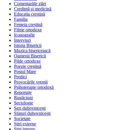
Comentariile zilei
Credință și medicină
Educația creștină
Familia
Femeia creștină
Filme ortodoxe
Iconografie
Interviuri
Istoria Bisericii
Muzica bisericească
Oamenii Bisericii
Pilde ortodoxe
Poezie creştină
Postul Mare
Predici
Provocările vremii
Psihoterapie ortodoxă
Reportaje
Rugăciuni
Sectologie
Seri duhovnicești
Sfaturi duhovnicești
Societate
Știri externe
Ştiri interne