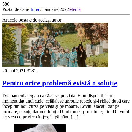
586
Postat de către
Irina
3 ianuarie 2022
Media
Articole postate de același autor
20 mai 2021
3581
Pentru orice problemă există o soluție
Doi oameni alergau ca să-și scape viața. Erau disperați; la un
moment dat unul cade, celălalt se apropie repede și-l ridică după care
încep din nou cursa pe viață și pe moarte. Loviți, atacați, dar pe
picioare, căzuți, dar neînfrânți. Unul din ei, probabil ești tu. Diavolul
ne vrea cu privirea în jos, la pământ, […]