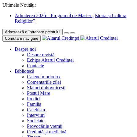
Ultimele Noutăți:
Admiterea 2026 – Programul de Master „Istoria și Cultura
Religiilor”
Adresează o întrebare preotului
Comutare navigare
Despre noi
Despre revistă
Echipa Altarul Credinței
Contacte
Bibliotecă
Calendar ortodox
Comentariile zilei
Sfaturi duhovnicești
Postul Mare
Predici
Familia
Catehism
Interviuri
Societate
Provocările vremii
Credință și medicină