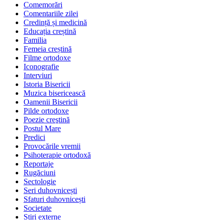
Comemorări
Comentariile zilei
Credință și medicină
Educația creștină
Familia
Femeia creștină
Filme ortodoxe
Iconografie
Interviuri
Istoria Bisericii
Muzica bisericească
Oamenii Bisericii
Pilde ortodoxe
Poezie creştină
Postul Mare
Predici
Provocările vremii
Psihoterapie ortodoxă
Reportaje
Rugăciuni
Sectologie
Seri duhovnicești
Sfaturi duhovnicești
Societate
Știri externe