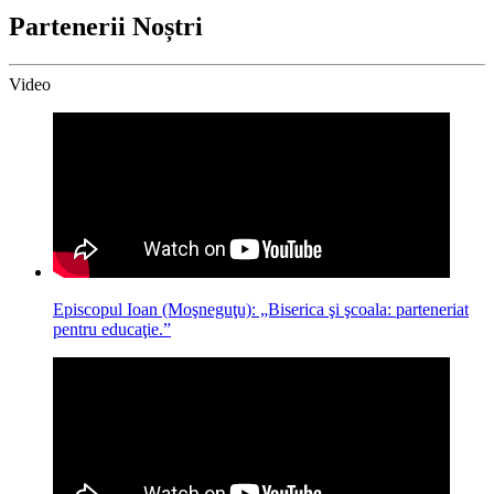
Partenerii Noștri
Video
Episcopul Ioan (Moşneguţu): „Biserica şi şcoala: parteneriat
pentru educaţie.”