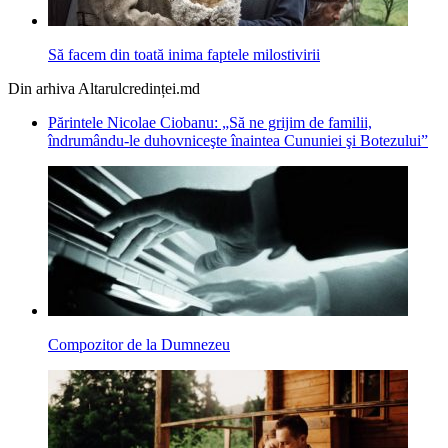
Să facem din toată inima faptele milostivirii
Din arhiva Altarulcredinței.md
Părintele Nicolae Ciobanu: „Să ne grijim de familii,
îndrumându-le duhovniceşte înaintea Cununiei şi Botezului”
Compozitor de la Dumnezeu