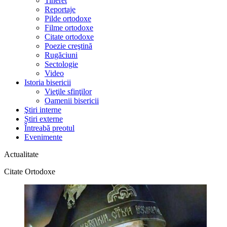
Tineret
Reportaje
Pilde ortodoxe
Filme ortodoxe
Citate ortodoxe
Poezie creştină
Rugăciuni
Sectologie
Video
Istoria bisericii
Vieţile sfinţilor
Oamenii bisericii
Ştiri interne
Știri externe
Întreabă preotul
Evenimente
Actualitate
Citate Ortodoxe