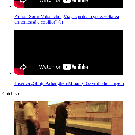
Adrian Sorin Mihalache „Viaţa spirituală şi dezvoltarea
armonioasă a copiilor” (I)
Biserica „Sfinţii Arhangheli Mihail şi Gavriil” din Truşeni
Catehism