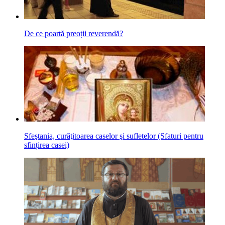
De ce poartă preoții reverendă?
Sfeştania, curăţitoarea caselor şi sufletelor (Sfaturi pentru
sfințirea casei)