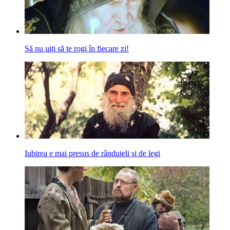
Să nu uiți să te rogi în fiecare zi!
Iubirea e mai presus de rânduieli şi de legi