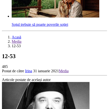
Soţul trebuie să poarte poverile soţiei
Acasă
Media
12-53
12-53
485
Postat de către
Irina
31 ianuarie 2021
Media
Articole postate de același autor