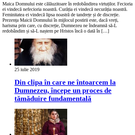
Maica Domnului este călăuzitoare în redobândirea virtuților. Fecioria
ei vindecă nefecioria noastră. Curăția ei vindecă necurăția noastră.
Feminitatea ei vindecă lipsa noastră de tandrețe și de discreție.
Prezența Maicii Domnului în mijlocul postirii este, dacă vreți,
harisma prin care, cu discreție, Dumnezeu ne îndeamnă să-L
redobândim și să-L naștem pe Hristos încă o dată în […]
25 iulie 2019
Din clipa în care ne întoarcem la
Dumnezeu, începe un proces de
tămăduire fundamentală