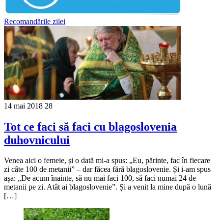
Recomandările zilei
14 mai 2018
28
Tot ce faci să faci cu blagoslovenia
duhovnicului
Venea aici o femeie, și o dată mi-a spus: „Eu, părinte, fac în fiecare
zi câte 100 de metanii” – dar făcea fără blagoslovenie. Și i-am spus
așa: „De acum înainte, să nu mai faci 100, să faci numai 24 de
metanii pe zi. Atât ai blagoslovenie”. Și a venit la mine după o lună
[…]