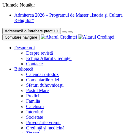
Ultimele Noutăți:
Admiterea 2026 – Programul de Master „Istoria și Cultura
Religiilor”
Adresează o întrebare preotului
Comutare navigare
Despre noi
Despre revistă
Echipa Altarul Credinței
Contacte
Bibliotecă
Calendar ortodox
Comentariile zilei
Sfaturi duhovnicești
Postul Mare
Predici
Familia
Catehism
Interviuri
Societate
Provocările vremii
Credință și medicină