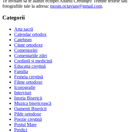
Te invităm să te alături echipei Altarul Credinţei! Trimite textele sau
fotografiile tale la adresa:
mosin.octavian@gmail.com
.
Categorii
Arta sacră
Calendar ortodox
Catehism
Citate ortodoxe
Comemorări
Comentariile zilei
Credință și medicină
Educația creștină
Familia
Femeia creștină
Filme ortodoxe
Iconografie
Interviuri
Istoria Bisericii
Muzica bisericească
Oamenii Bisericii
Pilde ortodoxe
Poezie creştină
Postul Mare
Predici