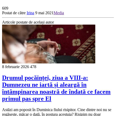
609
Postat de către
Irina
9 mai 2021
Media
Articole postate de același autor
8 februarie 2026
478
Drumul pocăinței, ziua a VIII-a:
Dumnezeu ne iartă și aleargă în
întâmpinarea noastră de îndată ce facem
primul pas spre El
Astăzi am poposit în Duminica fiului risipitor. Cine dintre noi nu se
regăsește, măcar o dată, în postura acestuia? Risipim nu doar