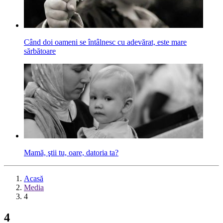
Când doi oameni se întâlnesc cu adevărat, este mare
sărbătoare
Mamă, ştii tu, oare, datoria ta?
Acasă
Media
4
4