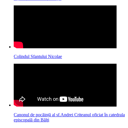
Colindul Sfantului Nicolae
Canonul de pocăință al sf.Andrei Criteanul oficiat în catedrala
episcopală din Bălţi