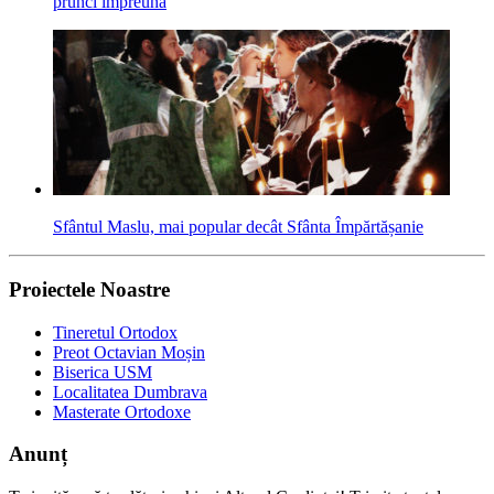
prunci împreună
Sfântul Maslu, mai popular decât Sfânta Împărtășanie
Proiectele Noastre
Tineretul Ortodox
Preot Octavian Moșin
Biserica USM
Localitatea Dumbrava
Masterate Ortodoxe
Anunț