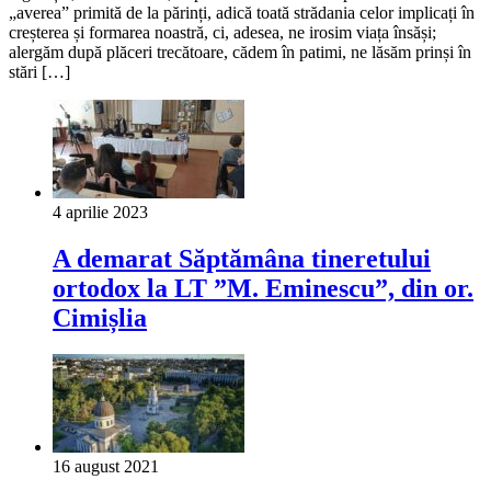
„averea” primită de la părinți, adică toată strădania celor implicați în
creșterea și formarea noastră, ci, adesea, ne irosim viața însăși;
alergăm după plăceri trecătoare, cădem în patimi, ne lăsăm prinși în
stări […]
4 aprilie 2023
A demarat Săptămâna tineretului
ortodox la LT ”M. Eminescu”, din or.
Cimișlia
16 august 2021