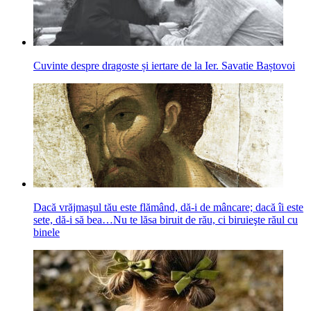
Cuvinte despre dragoste și iertare de la Ier. Savatie Baștovoi
Dacă vrăjmaşul tău este flămând, dă-i de mâncare; dacă îi este
sete, dă-i să bea…Nu te lăsa biruit de rău, ci biruieşte răul cu
binele