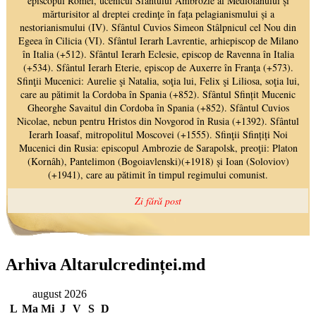
Arhiva Altarulcredinței.md
august 2026
L
Ma
Mi
J
V
S
D