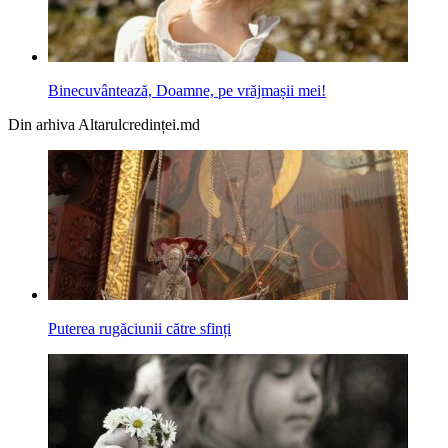
Binecuvântează, Doamne, pe vrăjmașii mei!
Din arhiva Altarulcredinței.md
Puterea rugăciunii către sfinți