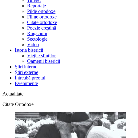
Tineret
Reportaje
Pilde ortodoxe
Filme ortodoxe
Citate ortodoxe
Poezie creştină
Rugăciuni
Sectologie
Video
Istoria bisericii
Vieţile sfinţilor
Oamenii bisericii
Ştiri interne
Știri externe
Întreabă preotul
Evenimente
Actualitate
Citate Ortodoxe