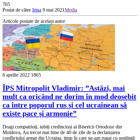
765
Postat de către
Irina
9 mai 2021
Media
Articole postate de același autor
6 aprilie 2022
1865
ÎPS Mitropolit Vladimir: ”Astăzi, mai
mult ca oricând ne dorim în mod deosebit
ca între poporul rus și cel ucrainean să
existe pace și armonie”
Dragi compatrioți, iubiți credincioși ai Bisericii Ortodoxe din
Moldova, Au trecut mai bine de 40 de zile de la declanșarea
conflictului armat din Ucraina, timp în care ne-am rugat cu umilință