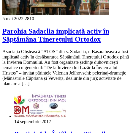
5 mai 2022
2810
Parohia Sadaclia implicată activ în
Săptămâna Tineretului Ortodox
Asociația Obștească ”ATOS” din s. Sadaclia, r. Basarabeasca a fost
implicată activ în desfășurarea Săptămânii Tineretului Ortodox până
la Învierea Domnului. Au fost organizate ședințe duhovnicești
tematice cu genericul: ”De la Învierea lui Lazăr la Învierea lui
Hristos” – invitat părintele Valerian Jelihovschi; pelerinaj-drumeție
(Mănăstirile Căpriana și Veverița, dealurile din jur); activitate de
plantare a […]
14 septembrie 2017