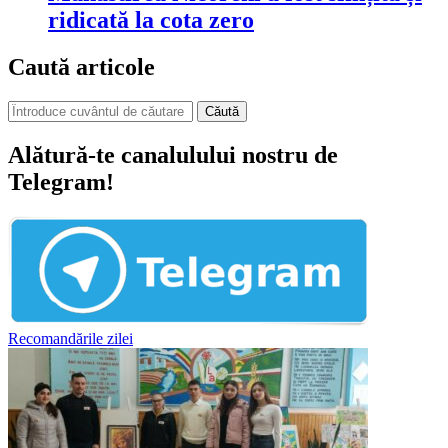
ridicată la cota zero
Caută articole
Căută
Alătură-te canalulului nostru de
Telegram!
Recomandările zilei