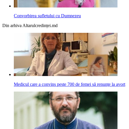
Convorbirea sufletului cu Dumnezeu
Din arhiva Altarulcredinței.md
Medicul care a convins peste 700 de femei să renunţe la avort