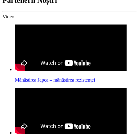
Partenerii Noștri
Video
Mănăstirea Japca – mănăstirea rezistenței