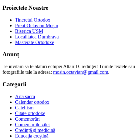
Proiectele Noastre
Tineretul Ortodox
Preot Octavian Moșin
Biserica USM
Localitatea Dumbrava
Masterate Ortodoxe
Anunț
Te invităm să te alături echipei Altarul Credinţei! Trimite textele sau
fotografiile tale la adresa:
mosin.octavian@gmail.com
.
Categorii
Arta sacră
Calendar ortodox
Catehism
Citate ortodoxe
Comemorări
Comentariile zilei
Credință și medicină
Educația creștină