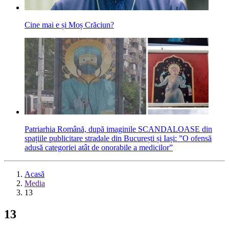
Cine mai e și Moș Crăciun?
Patriarhia Română, după imaginile SCANDALOASE din
spațiile publicitare stradale din București și Iași: ”O ofensă
adusă categoriei atât de onorabile a medicilor”
Acasă
Media
13
13