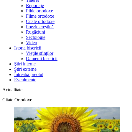
Tineret
Reportaje
Pilde ortodoxe
Filme ortodoxe
Citate ortodoxe
Poezie creştină
Rugăciuni
Sectologie
Video
Istoria bisericii
Vieţile sfinţilor
Oamenii bisericii
Ştiri interne
Știri externe
Întreabă preotul
Evenimente
Actualitate
Citate Ortodoxe