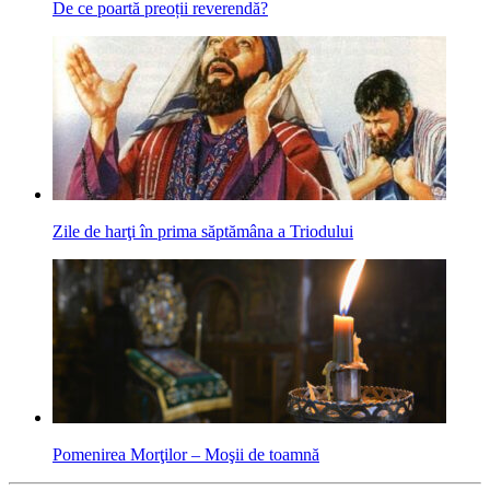
De ce poartă preoții reverendă?
Zile de harţi în prima săptămâna a Triodului
Pomenirea Morţilor – Moşii de toamnă