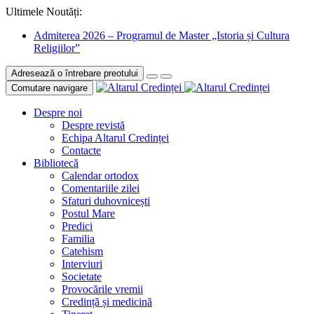
Ultimele Noutăți:
Admiterea 2026 – Programul de Master „Istoria și Cultura
Religiilor”
Adresează o întrebare preotului
Comutare navigare
Despre noi
Despre revistă
Echipa Altarul Credinței
Contacte
Bibliotecă
Calendar ortodox
Comentariile zilei
Sfaturi duhovnicești
Postul Mare
Predici
Familia
Catehism
Interviuri
Societate
Provocările vremii
Credință și medicină