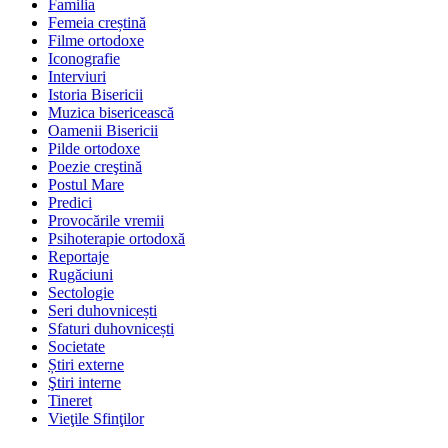
Familia
Femeia creștină
Filme ortodoxe
Iconografie
Interviuri
Istoria Bisericii
Muzica bisericească
Oamenii Bisericii
Pilde ortodoxe
Poezie creştină
Postul Mare
Predici
Provocările vremii
Psihoterapie ortodoxă
Reportaje
Rugăciuni
Sectologie
Seri duhovnicești
Sfaturi duhovnicești
Societate
Știri externe
Ştiri interne
Tineret
Vieţile Sfinţilor