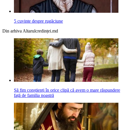
5 cuvinte despre rugăciune
Din arhiva Altarulcredinței.md
Să fim conștienți în orice clipă că avem o mare răspundere
față de familia noastră