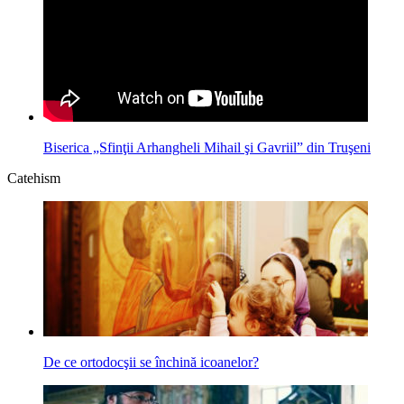
Biserica „Sfinţii Arhangheli Mihail şi Gavriil” din Truşeni
Catehism
De ce ortodocşii se închină icoanelor?