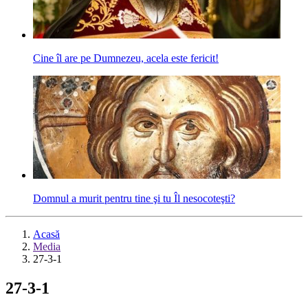
Cine îl are pe Dumnezeu, acela este fericit!
Domnul a murit pentru tine şi tu Îl nesocoteşti?
Acasă
Media
27-3-1
27-3-1