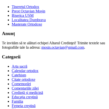
Tineretul Ortodox
Preot Octavian Moșin
Biserica USM
Localitatea Dumbrava
Masterate Ortodoxe
Anunț
Te invităm să te alături echipei Altarul Credinţei! Trimite textele sau
fotografiile tale la adresa:
mosin.octavian@gmail.com
.
Categorii
Arta sacră
Calendar ortodox
Catehism
Citate ortodoxe
Comemorări
Comentariile zilei
Credință și medicină
Educația creștină
Familia
Femeia creștină