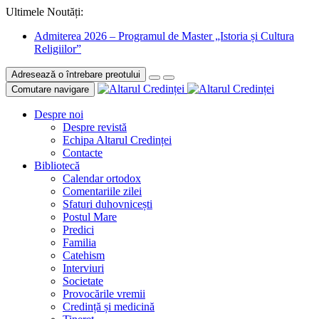
Ultimele Noutăți:
Admiterea 2026 – Programul de Master „Istoria și Cultura
Religiilor”
Adresează o întrebare preotului
Comutare navigare
Despre noi
Despre revistă
Echipa Altarul Credinței
Contacte
Bibliotecă
Calendar ortodox
Comentariile zilei
Sfaturi duhovnicești
Postul Mare
Predici
Familia
Catehism
Interviuri
Societate
Provocările vremii
Credință și medicină