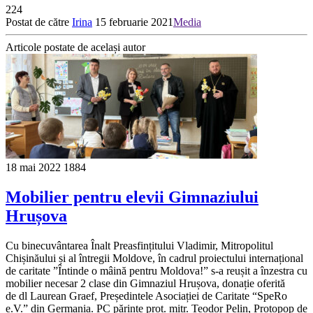
224
Postat de către
Irina
15 februarie 2021
Media
Articole postate de același autor
18 mai 2022
1884
Mobilier pentru elevii Gimnaziului
Hrușova
Cu binecuvântarea Înalt Preasfințitului Vladimir, Mitropolitul
Chișinăului și al întregii Moldove, în cadrul proiectului internațional
de caritate ”Întinde o mâină pentru Moldova!” s-a reușit a înzestra cu
mobilier necesar 2 clase din Gimnaziul Hrușova, donație oferită
de dl Laurean Graef, Președintele Asociației de Caritate “SpeRo
e.V.” din Germania. PC părinte prot. mitr. Teodor Pelin, Protopop de