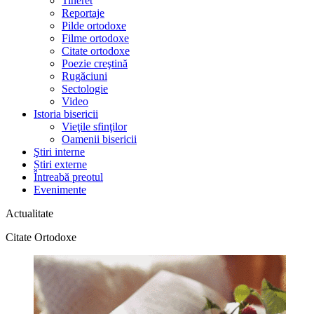
Tineret
Reportaje
Pilde ortodoxe
Filme ortodoxe
Citate ortodoxe
Poezie creştină
Rugăciuni
Sectologie
Video
Istoria bisericii
Vieţile sfinţilor
Oamenii bisericii
Ştiri interne
Știri externe
Întreabă preotul
Evenimente
Actualitate
Citate Ortodoxe