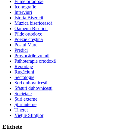
Filme ortodoxe
Iconografie
Interviuri
Istoria Bisericii
Muzica bisericească
Oamenii Bisericii
Pilde ortodoxe
Poezie creştină
Postul Mare
Predici
Provocările vremii
Psihoterapie ortodoxă
Reportaje
Rugăciuni
Sectologie
Seri duhovnicești
Sfaturi duhovnicești
Societate
Știri externe
Ştiri interne
Tineret
Vieţile Sfinţilor
Etichete