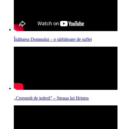
Înălţarea Domnului – o sărbătoare de suflet
„Crenguţă de iederă” – Steaua lui Hristos