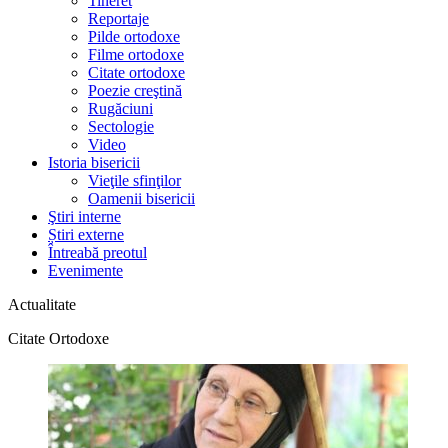
Tineret
Reportaje
Pilde ortodoxe
Filme ortodoxe
Citate ortodoxe
Poezie creştină
Rugăciuni
Sectologie
Video
Istoria bisericii
Vieţile sfinţilor
Oamenii bisericii
Ştiri interne
Știri externe
Întreabă preotul
Evenimente
Actualitate
Citate Ortodoxe