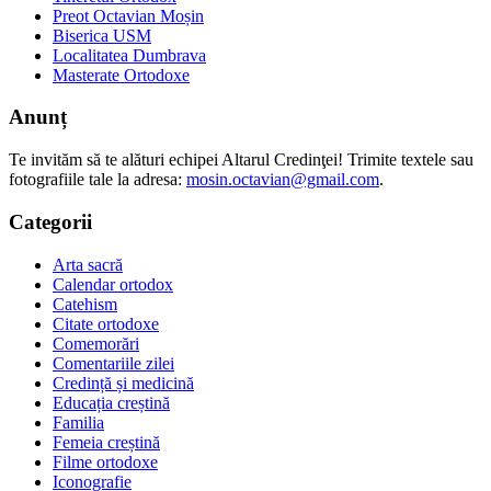
Preot Octavian Moșin
Biserica USM
Localitatea Dumbrava
Masterate Ortodoxe
Anunț
Te invităm să te alături echipei Altarul Credinţei! Trimite textele sau
fotografiile tale la adresa:
mosin.octavian@gmail.com
.
Categorii
Arta sacră
Calendar ortodox
Catehism
Citate ortodoxe
Comemorări
Comentariile zilei
Credință și medicină
Educația creștină
Familia
Femeia creștină
Filme ortodoxe
Iconografie