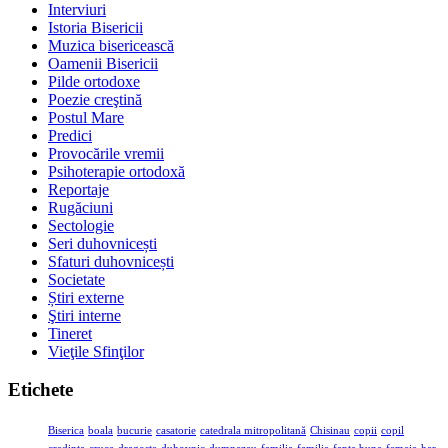
Interviuri
Istoria Bisericii
Muzica bisericească
Oamenii Bisericii
Pilde ortodoxe
Poezie creştină
Postul Mare
Predici
Provocările vremii
Psihoterapie ortodoxă
Reportaje
Rugăciuni
Sectologie
Seri duhovnicești
Sfaturi duhovnicești
Societate
Știri externe
Ştiri interne
Tineret
Vieţile Sfinţilor
Etichete
Biserica
boala
bucurie
casatorie
catedrala mitropolitană
Chisinau
copii
copil