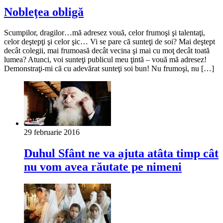
Nobleţea obligă
Scumpilor, dragilor…mă adresez vouă, celor frumoşi şi talentaţi,
celor deştepţi şi celor şic… Vi se pare că sunteţi de soi? Mai deştept
decât colegii, mai frumoasă decât vecina şi mai cu moţ decât toată
lumea? Atunci, voi sunteţi publicul meu ţintă – vouă mă adresez!
Demonstraţi-mi că cu adevărat sunteţi soi bun! Nu frumoşi, nu […]
29 februarie 2016
Duhul Sfânt ne va ajuta atâta timp cât
nu vom avea răutate pe nimeni