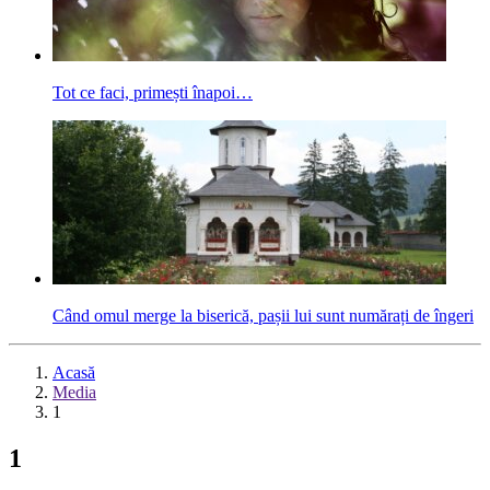
Tot ce faci, primești înapoi…
Când omul merge la biserică, pașii lui sunt numărați de îngeri
Acasă
Media
1
1