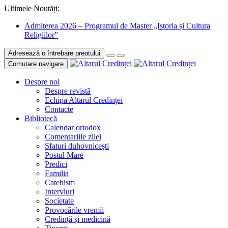
Ultimele Noutăți:
Admiterea 2026 – Programul de Master „Istoria și Cultura
Religiilor”
Adresează o întrebare preotului
Comutare navigare
Despre noi
Despre revistă
Echipa Altarul Credinței
Contacte
Bibliotecă
Calendar ortodox
Comentariile zilei
Sfaturi duhovnicești
Postul Mare
Predici
Familia
Catehism
Interviuri
Societate
Provocările vremii
Credință și medicină