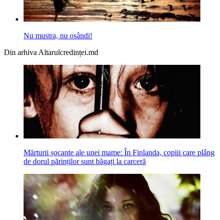
Nu mustra, nu osândi!
Din arhiva Altarulcredinței.md
Mărturii șocante ale unei mame: În Finlanda, copiii care plâng
de dorul părinților sunt băgați la carceră