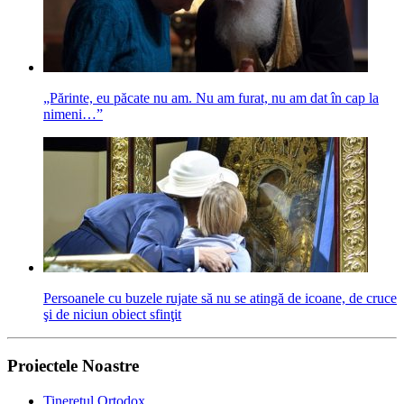
„Părinte, eu păcate nu am. Nu am furat, nu am dat în cap la
nimeni…”
Persoanele cu buzele rujate să nu se atingă de icoane, de cruce
şi de niciun obiect sfinţit
Proiectele Noastre
Tineretul Ortodox