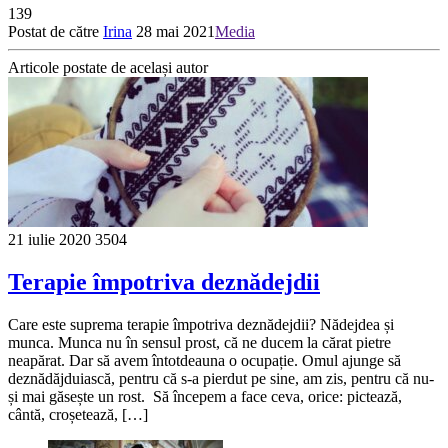
139
Postat de către
Irina
28 mai 2021
Media
Articole postate de același autor
21 iulie 2020
3504
Terapie împotriva deznădejdii
Care este suprema terapie împotriva deznădejdii? Nădejdea și
munca. Munca nu în sensul prost, că ne ducem la cărat pietre
neapărat. Dar să avem întotdeauna o ocupație. Omul ajunge să
deznădăjduiască, pentru că s-a pierdut pe sine, am zis, pentru că nu-
și mai găsește un rost. Să începem a face ceva, orice: pictează,
cântă, croșetează, […]