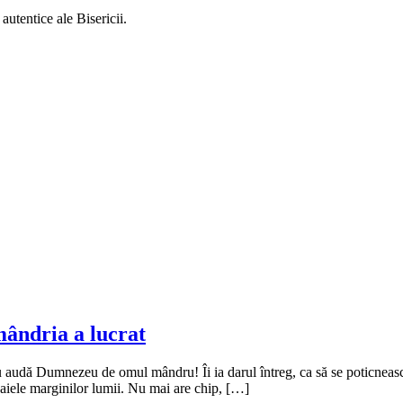
autentice ale Bisericii.
mândria a lucrat
nu audă Dumnezeu de omul mândru! Îi ia darul întreg, ca să se poticneasc
unoaiele marginilor lumii. Nu mai are chip, […]