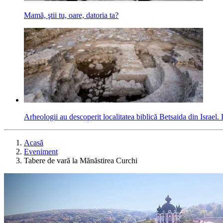
Mamă, ştii tu, oare, datoria ta?
Arheologii au descoperit localitatea biblică Betsaida din Israel. E
Acasă
Eveniment
Tabere de vară la Mănăstirea Curchi