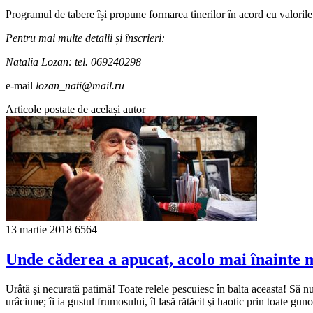
Programul de tabere își propune formarea tinerilor în acord cu valorile 
Pentru mai multe detalii și înscrieri:
Natalia Lozan: tel. 069240298
e-mail
lozan_nati@mail.ru
Articole postate de același autor
13 martie 2018
6564
Unde căderea a apucat, acolo mai înainte 
Urâtă şi necurată patimă! Toate relele pescuiesc în balta aceasta! Să 
urâciune; îi ia gustul frumosului, îl lasă rătăcit şi haotic prin toate g