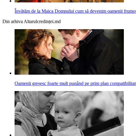
Învățăm de la Maica Domnului cum să devenim oamenii frumoș
Din arhiva Altarulcredinței.md
Oamenii greșesc foarte mult punând pe prim plan compatibilitat