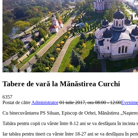
Tabere de vară la Mănăstirea Curchi
6357
Postat de către
Administrator
01 iulie 2017, ora 08:00 - 12:00
Evenime
Cu binecuvântarea PS Siluan, Episcop de Orhei, Mănăstirea „Naşterea 
Tabăra pentru copii cu vârste între 8-12 ani se va desfăşura în incinta 
Iar tabăra pentru tineri cu vârste între 18-27 ani se va desfăşura în pe