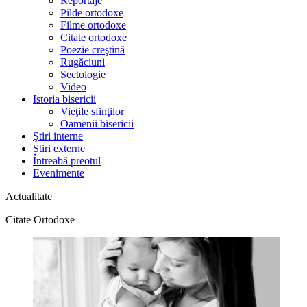
Reportaje
Pilde ortodoxe
Filme ortodoxe
Citate ortodoxe
Poezie creştină
Rugăciuni
Sectologie
Video
Istoria bisericii
Vieţile sfinţilor
Oamenii bisericii
Ştiri interne
Știri externe
Întreabă preotul
Evenimente
Actualitate
Citate Ortodoxe