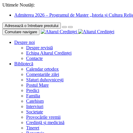
Ultimele Noutăți:
Admiterea 2026 – Programul de Master „Istoria și Cultura Relig
Adresează o întrebare preotului
Comutare navigare
Despre noi
Despre revistă
Echipa Altarul Credinței
Contacte
Bibliotecă
Calendar ortodox
Comentariile zilei
Sfaturi duhovnicești
Postul Mare
Predici
Familia
Catehism
Interviuri
Societate
Provocările vremii
Credință și medicină
Tineret