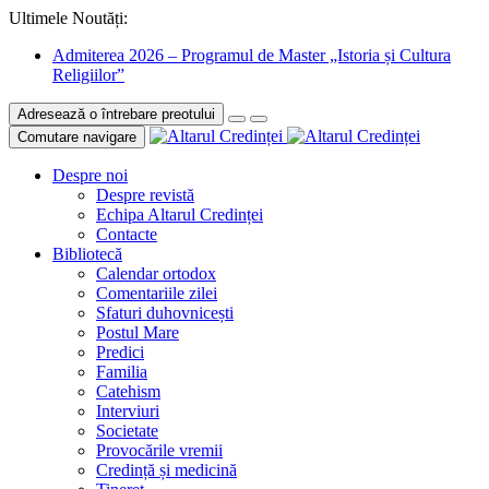
Ultimele Noutăți:
Admiterea 2026 – Programul de Master „Istoria și Cultura
Religiilor”
Adresează o întrebare preotului
Comutare navigare
Despre noi
Despre revistă
Echipa Altarul Credinței
Contacte
Bibliotecă
Calendar ortodox
Comentariile zilei
Sfaturi duhovnicești
Postul Mare
Predici
Familia
Catehism
Interviuri
Societate
Provocările vremii
Credință și medicină