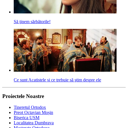
Să ţinem sărbătorile!
Ce sunt Acatistele şi ce trebuie să ştim despre ele
Proiectele Noastre
Tineretul Ortodox
Preot Octavian Moșin
Biserica USM
Localitatea Dumbrava
Masterate Ortodoxe