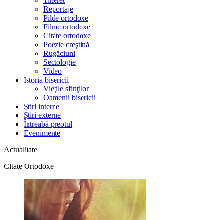
Tineret
Reportaje
Pilde ortodoxe
Filme ortodoxe
Citate ortodoxe
Poezie creştină
Rugăciuni
Sectologie
Video
Istoria bisericii
Vieţile sfinţilor
Oamenii bisericii
Ştiri interne
Știri externe
Întreabă preotul
Evenimente
Actualitate
Citate Ortodoxe