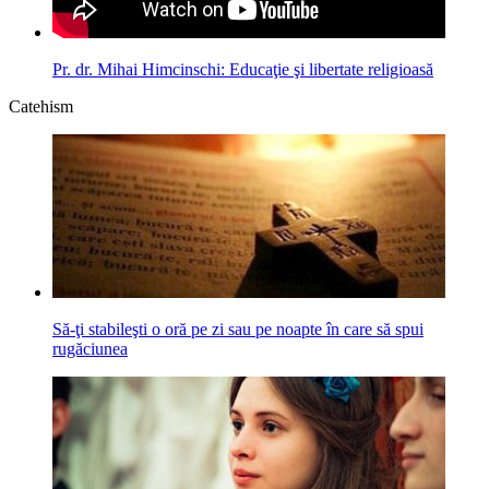
Pr. dr. Mihai Himcinschi: Educaţie şi libertate religioasă
Catehism
Să-ţi stabileşti o oră pe zi sau pe noapte în care să spui
rugăciunea