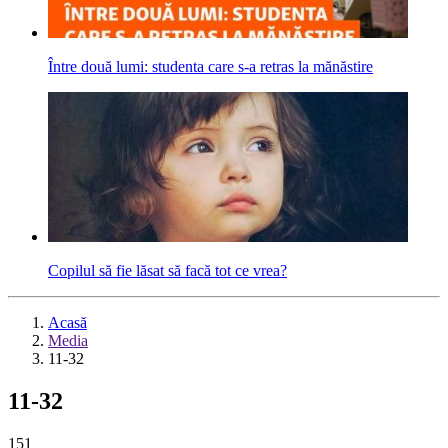
Între două lumi: studenta care s-a retras la mănăstire
Copilul să fie lăsat să facă tot ce vrea?
Acasă
Media
11-32
11-32
151