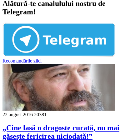
Alătură-te canalulului nostru de
Telegram!
Recomandările zilei
22 august 2016
20381
„Cine lasă o dragoste curată, nu mai
găsește fericirea niciodată!”