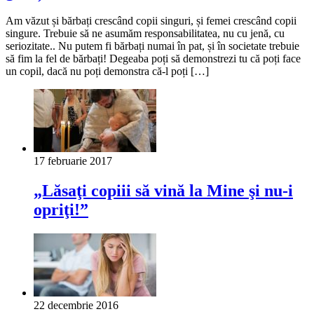
Am văzut și bărbați crescând copii singuri, și femei crescând copii
singure. Trebuie să ne asumăm responsabilitatea, nu cu jenă, cu
seriozitate.. Nu putem fi bărbați numai în pat, și în societate trebuie
să fim la fel de bărbați! Degeaba poți să demonstrezi tu că poți face
un copil, dacă nu poți demonstra că-l poți […]
17 februarie 2017
„Lăsaţi copiii să vină la Mine şi nu-i
opriţi!”
22 decembrie 2016