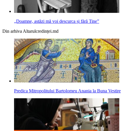
„Doamne, astăzi mă voi descurca și fără Tine”
Din arhiva Altarulcredinței.md
Predica Mitropolitului Bartolomeu Anania la Buna Vestire