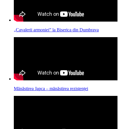
„Cavalerii armoniei” la Biserica din Dumbrava
Mănăstirea Japca – mănăstirea rezistenței