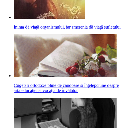
Inima dă viață organismului, iar smerenia dă viață sufletului
Cugetări ortodoxe pline de candoare și înțelepciune despre
arta educației și vocația de învățător