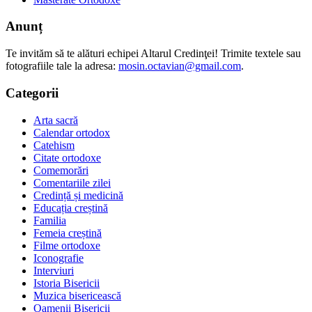
Anunț
Te invităm să te alături echipei Altarul Credinţei! Trimite textele sau
fotografiile tale la adresa:
mosin.octavian@gmail.com
.
Categorii
Arta sacră
Calendar ortodox
Catehism
Citate ortodoxe
Comemorări
Comentariile zilei
Credință și medicină
Educația creștină
Familia
Femeia creștină
Filme ortodoxe
Iconografie
Interviuri
Istoria Bisericii
Muzica bisericească
Oamenii Bisericii