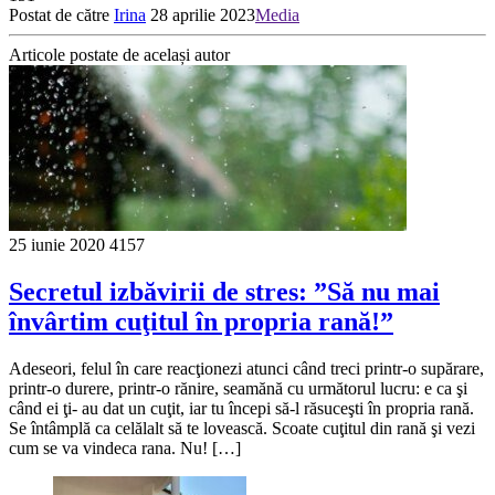
Postat de către
Irina
28 aprilie 2023
Media
Articole postate de același autor
25 iunie 2020
4157
Secretul izbăvirii de stres: ”Să nu mai
învârtim cuţitul în propria rană!”
Adeseori, felul în care reacţionezi atunci când treci printr-o supărare,
printr-o durere, printr-o rănire, seamănă cu următorul lucru: e ca şi
când ei ţi- au dat un cuţit, iar tu începi să-l răsuceşti în propria rană.
Se întâmplă ca celălalt să te lovească. Scoate cuţitul din rană şi vezi
cum se va vindeca rana. Nu! […]