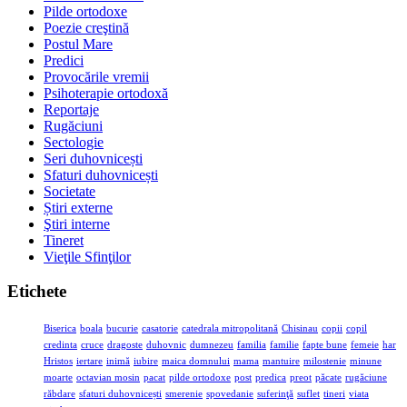
Pilde ortodoxe
Poezie creştină
Postul Mare
Predici
Provocările vremii
Psihoterapie ortodoxă
Reportaje
Rugăciuni
Sectologie
Seri duhovnicești
Sfaturi duhovnicești
Societate
Știri externe
Ştiri interne
Tineret
Vieţile Sfinţilor
Etichete
Biserica
boala
bucurie
casatorie
catedrala mitropolitană
Chisinau
copii
copil
credinta
cruce
dragoste
duhovnic
dumnezeu
familia
familie
fapte bune
femeie
har
Hristos
iertare
inimă
iubire
maica domnului
mama
mantuire
milostenie
minune
moarte
octavian mosin
pacat
pilde ortodoxe
post
predica
preot
păcate
rugăciune
răbdare
sfaturi duhovnicești
smerenie
spovedanie
suferinţă
suflet
tineri
viata