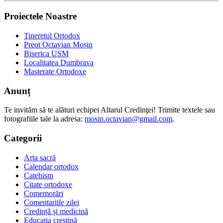
Proiectele Noastre
Tineretul Ortodox
Preot Octavian Moșin
Biserica USM
Localitatea Dumbrava
Masterate Ortodoxe
Anunț
Te invităm să te alături echipei Altarul Credinţei! Trimite textele sau
fotografiile tale la adresa:
mosin.octavian@gmail.com
.
Categorii
Arta sacră
Calendar ortodox
Catehism
Citate ortodoxe
Comemorări
Comentariile zilei
Credință și medicină
Educația creștină