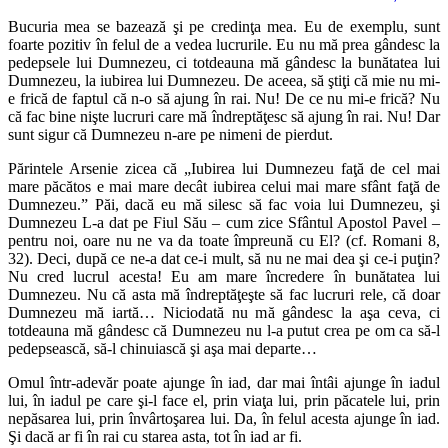
Bucuria mea se bazează şi pe credinţa mea. Eu de exemplu, sunt
foarte pozitiv în felul de a vedea lucrurile. Eu nu mă prea gândesc la
pedepsele lui Dumnezeu, ci totdeauna mă gândesc la bunătatea lui
Dumnezeu, la iubirea lui Dumnezeu. De aceea, să ştiţi că mie nu mi-
e frică de faptul că n-o să ajung în rai. Nu! De ce nu mi-e frică? Nu
că fac bine nişte lucruri care mă îndreptăţesc să ajung în rai. Nu! Dar
sunt sigur că Dumnezeu n-are pe nimeni de pierdut.
Părintele Arsenie zicea că „Iubirea lui Dumnezeu faţă de cel mai
mare păcătos e mai mare decât iubirea celui mai mare sfânt faţă de
Dumnezeu.” Păi, dacă eu mă silesc să fac voia lui Dumnezeu, şi
Dumnezeu L-a dat pe Fiul Său – cum zice Sfântul Apostol Pavel –
pentru noi, oare nu ne va da toate împreună cu El? (cf. Romani 8,
32). Deci, după ce ne-a dat ce-i mult, să nu ne mai dea şi ce-i puţin?
Nu cred lucrul acesta! Eu am mare încredere în bunătatea lui
Dumnezeu. Nu că asta mă îndreptăţeşte să fac lucruri rele, că doar
Dumnezeu mă iartă… Niciodată nu mă gândesc la aşa ceva, ci
totdeauna mă gândesc că Dumnezeu nu l-a putut crea pe om ca să-l
pedepsească, să-l chinuiască şi aşa mai departe…
Omul într-adevăr poate ajunge în iad, dar mai întâi ajunge în iadul
lui, în iadul pe care şi-l face el, prin viaţa lui, prin păcatele lui, prin
nepăsarea lui, prin învârtoşarea lui. Da, în felul acesta ajunge în iad.
Şi dacă ar fi în rai cu starea asta, tot în iad ar fi.