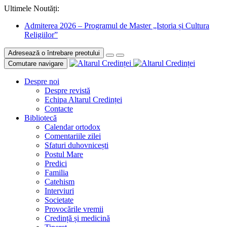
Ultimele Noutăți:
Admiterea 2026 – Programul de Master „Istoria și Cultura
Religiilor”
Adresează o întrebare preotului
Comutare navigare
Despre noi
Despre revistă
Echipa Altarul Credinței
Contacte
Bibliotecă
Calendar ortodox
Comentariile zilei
Sfaturi duhovnicești
Postul Mare
Predici
Familia
Catehism
Interviuri
Societate
Provocările vremii
Credință și medicină