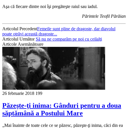
Aşa că fiecare dintre noi îşi pregăteşte raiul sau iadul.
Părintele Teofil Părăian
Articolul Precedent
Femeile sunt pline de dragoste, dar diavolul
poate otrăvi această dragoste...
Articolul Următor
Să nu ne comparăm pe noi cu ceilalţi
Articole Asemănătoare
26 februarie 2018
199
Păzeşte-ţi inima: Gânduri pentru a doua
săptămână a Postului Mare
„Mai înainte de toate cele ce se păzesc, păzeşte-ţi inima, căci din ea