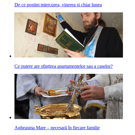
De ce postim miercurea, vinerea şi chiar lunea
Ce putere are sfințirea apartamentelor sau a caselor?
Agheasma Mare – necesară în fiecare familie