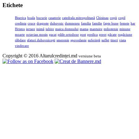
Etichete
Biserica
boala
bucurie
casatorie
catedrala mitropolitană
Chisinau
copii
copil
credinta
cruce
dragoste
duhovnic
dumnezeu
familia
familie
fapte bune
femeie
har
Hristos
iertare
inimă
iubire
maica domnului
mama
mantuire
milostenie
minune
moarte
octavian mosin
pacat
pilde ortodoxe
post
predica
preot
păcate
rugăciune
răbdare
sfaturi duhovnicești
smerenie
spovedanie
suferinţă
suflet
tineri
viata
vindecare
Copyright © 2016 Altarulcredinței.md
versiune beta