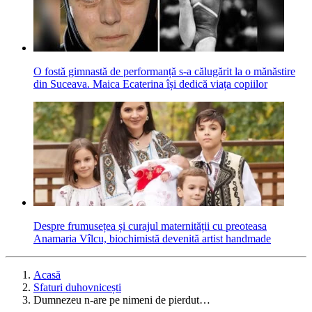
O fostă gimnastă de performanță s-a călugărit la o mănăstire
din Suceava. Maica Ecaterina își dedică viața copiilor
Despre frumusețea și curajul maternității cu preoteasa
Anamaria Vîlcu, biochimistă devenită artist handmade
Acasă
Sfaturi duhovnicești
Dumnezeu n-are pe nimeni de pierdut…