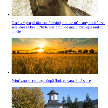
Dacă vrăjmaşul tău este flămând, dă-i de mâncare; dacă îi este
sete, dă-i să bea…Nu te lăsa biruit de rău, ci biruieşte răul cu
binele
Primăvara se cunoaște după flori, ca vara după spice