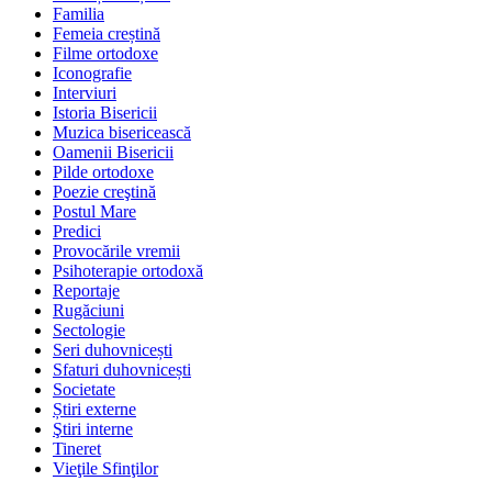
Familia
Femeia creștină
Filme ortodoxe
Iconografie
Interviuri
Istoria Bisericii
Muzica bisericească
Oamenii Bisericii
Pilde ortodoxe
Poezie creştină
Postul Mare
Predici
Provocările vremii
Psihoterapie ortodoxă
Reportaje
Rugăciuni
Sectologie
Seri duhovnicești
Sfaturi duhovnicești
Societate
Știri externe
Ştiri interne
Tineret
Vieţile Sfinţilor