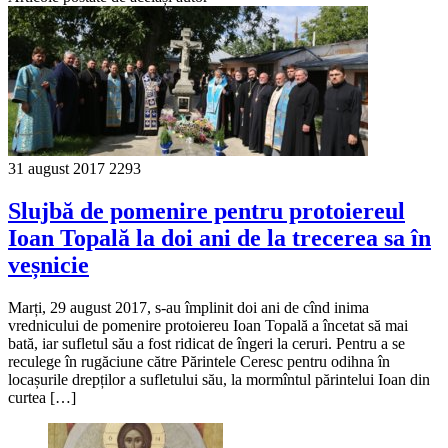
31 august 2017
2293
Slujbă de pomenire pentru protoiereul
Ioan Topală la doi ani de la trecerea sa în
veșnicie
Marți, 29 august 2017, s-au împlinit doi ani de cînd inima
vrednicului de pomenire protoiereu Ioan Topală a încetat să mai
bată, iar sufletul său a fost ridicat de îngeri la ceruri. Pentru a se
reculege în rugăciune către Părintele Ceresc pentru odihna în
locașurile drepților a sufletului său, la mormîntul părintelui Ioan din
curtea […]