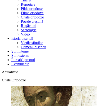
Tineret
Reportaje
Pilde ortodoxe
Filme ortodoxe
Citate ortodoxe
Poezie creştină
Rugăciuni
Sectologie
Video
Istoria bisericii
Vieţile sfinţilor
Oamenii bisericii
Ştiri interne
Știri externe
Întreabă preotul
Evenimente
Actualitate
Citate Ortodoxe