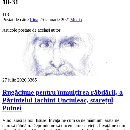
18-31
113
Postat de către
Irina
25 ianuarie 2021
Media
Articole postate de același autor
27 iulie 2020
3365
Rugăciune pentru înmulțirea răbdării, a
Părintelui Iachint Unciuleac, starețul
Putnei
Vino iarăși la noi, Iisuse! Învață-ne cum să ne mântuim, arată-ne
cum să răbdăm. Deprinde-ne să ducem crucea vieții. Învață-ne cum