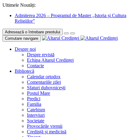
Ultimele Noutăți:
Admiterea 2026 – Programul de Master „Istoria și Cultura
Religiilor”
Adresează o întrebare preotului
Comutare navigare
Despre noi
Despre revistă
Echipa Altarul Credinței
Contacte
Bibliotecă
Calendar ortodox
Comentariile zilei
Sfaturi duhovnicești
Postul Mare
Predici
Familia
Catehism
Interviuri
Societate
Provocările vremii
Credință și medicină