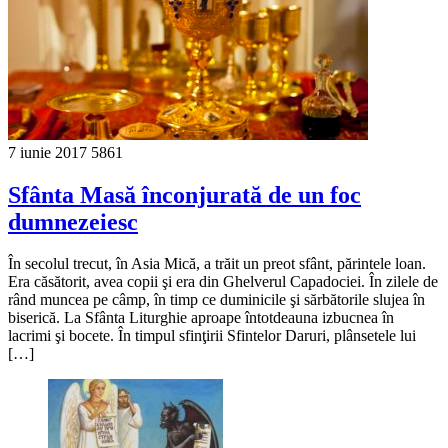
7 iunie 2017
5861
Sfânta Masă înconjurată de un foc
dumnezeiesc
În secolul trecut, în Asia Mică, a trăit un preot sfânt, părintele loan.
Era căsătorit, avea copii şi era din Ghelverul Capadociei. În zilele de
rând muncea pe câmp, în timp ce duminicile şi sărbătorile slujea în
biserică. La Sfânta Liturghie aproape întotdeauna izbucnea în
lacrimi şi bocete. În timpul sfinţirii Sfintelor Daruri, plânsetele lui
[…]