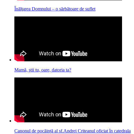
Înălţarea Domnului – o sărbătoare de suflet
Mamă, ştii tu, oare, datoria ta?
Canonul de pocăință al sf.Andrei Criteanul oficiat în catedrala