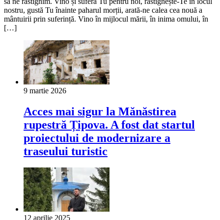
să ne răstignim. Vino și suferă Tu pentru noi, răstignește-Te în locul
nostru, gustă Tu înainte paharul morții, arată-ne calea cea nouă a
mântuirii prin suferință. Vino în mijlocul mării, în inima omului, în
[…]
9 martie 2026
Acces mai sigur la Mănăstirea
rupestră Țipova. A fost dat startul
proiectului de modernizare a
traseului turistic
12 aprilie 2025