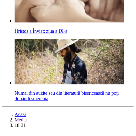
Hristos a Înviat: ziua a IX-a
Numai din auzite sau din literatură bisericească nu poţi
dobândi smerenia
Acasă
Media
18-31