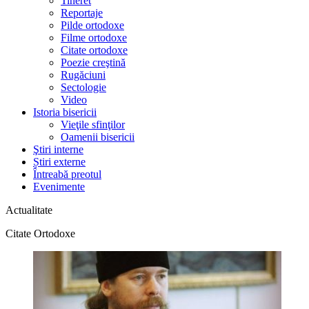
Tineret
Reportaje
Pilde ortodoxe
Filme ortodoxe
Citate ortodoxe
Poezie creştină
Rugăciuni
Sectologie
Video
Istoria bisericii
Vieţile sfinţilor
Oamenii bisericii
Ştiri interne
Știri externe
Întreabă preotul
Evenimente
Actualitate
Citate Ortodoxe