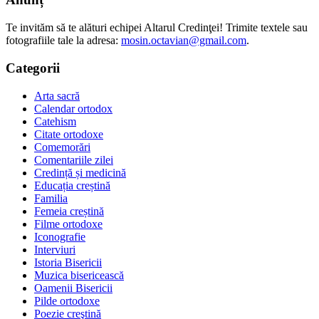
Te invităm să te alături echipei Altarul Credinţei! Trimite textele sau
fotografiile tale la adresa:
mosin.octavian@gmail.com
.
Categorii
Arta sacră
Calendar ortodox
Catehism
Citate ortodoxe
Comemorări
Comentariile zilei
Credință și medicină
Educația creștină
Familia
Femeia creștină
Filme ortodoxe
Iconografie
Interviuri
Istoria Bisericii
Muzica bisericească
Oamenii Bisericii
Pilde ortodoxe
Poezie creştină