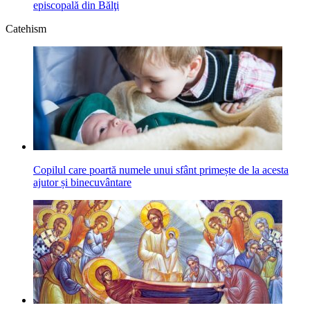
episcopală din Bălţi
Catehism
Copilul care poartă numele unui sfânt primește de la acesta
ajutor și binecuvântare