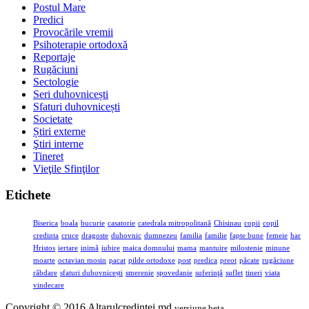
Postul Mare
Predici
Provocările vremii
Psihoterapie ortodoxă
Reportaje
Rugăciuni
Sectologie
Seri duhovnicești
Sfaturi duhovnicești
Societate
Știri externe
Ştiri interne
Tineret
Vieţile Sfinţilor
Etichete
Biserica
boala
bucurie
casatorie
catedrala mitropolitană
Chisinau
copii
copil
credinta
cruce
dragoste
duhovnic
dumnezeu
familia
familie
fapte bune
femeie
har
Hristos
iertare
inimă
iubire
maica domnului
mama
mantuire
milostenie
minune
moarte
octavian mosin
pacat
pilde ortodoxe
post
predica
preot
păcate
rugăciune
răbdare
sfaturi duhovnicești
smerenie
spovedanie
suferinţă
suflet
tineri
viata
vindecare
Copyright © 2016 Altarulcredinței.md
versiune beta