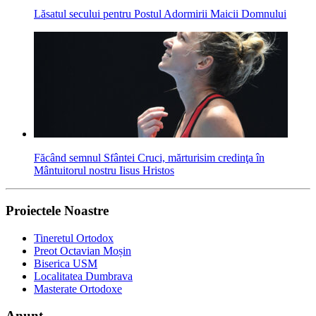
Lăsatul secului pentru Postul Adormirii Maicii Domnului
Făcând semnul Sfântei Cruci, mărturisim credinţa în
Mântuitorul nostru Iisus Hristos
Proiectele Noastre
Tineretul Ortodox
Preot Octavian Moșin
Biserica USM
Localitatea Dumbrava
Masterate Ortodoxe
Anunț