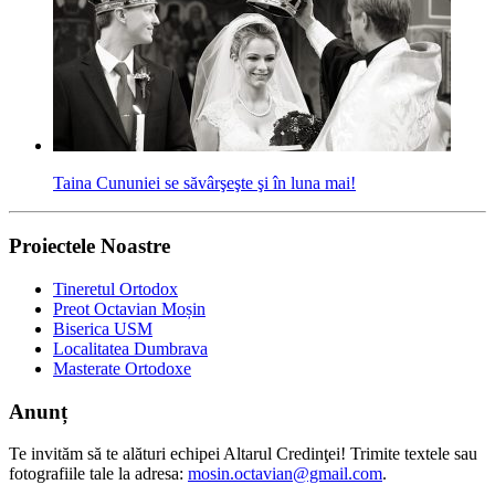
Taina Cununiei se săvârşeşte şi în luna mai!
Proiectele Noastre
Tineretul Ortodox
Preot Octavian Moșin
Biserica USM
Localitatea Dumbrava
Masterate Ortodoxe
Anunț
Te invităm să te alături echipei Altarul Credinţei! Trimite textele sau
fotografiile tale la adresa:
mosin.octavian@gmail.com
.