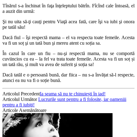
Tînărul s-a închinat în faţa înţeleptului bătrîn. Fîcînd cale întoasă, el
a auzit din urmă:
Şi nu uita să-ţi cauţi pentru Viaţă acea fată, care îşi va iubi şi onora
pe tatăl său!
Dacă fiul – îşi respectă mama – el va respecta toate femeile. Acesta
va fi un soț şi un tată bun şi mereu atent cu soția sa.
În cazul în care un fiu – nu-şi respectă mama, nu se comportă
cuviincios cu ea – la fel va trata toate femeile. Acesta va fi un soț și
un tată rău, și mult va avea de suferit şi soția sa!
Dacă tatăl e o persoană bună, dar fiica – nu s-a învățat să-l respecte,
atunci ea nu va fi o soție bună.
Articolul Precedent
Ia seama să nu te chinuiești în iad!
Articolul Următor
Lucrurile sunt pentru a fi folosite, iar oameniii
pentru a fi iubiţi!
Articole Asemănătoare