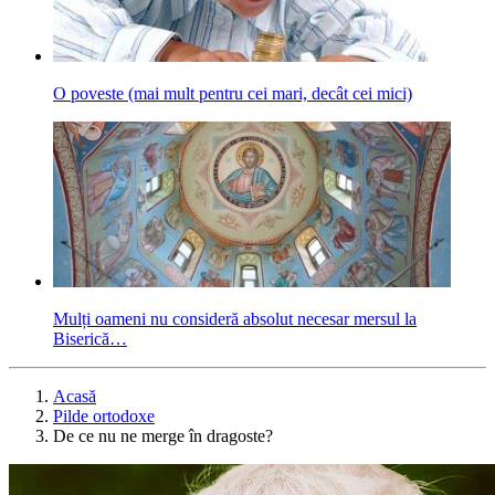
O poveste (mai mult pentru cei mari, decât cei mici)
Mulți oameni nu consideră absolut necesar mersul la
Biserică…
Acasă
Pilde ortodoxe
De ce nu ne merge în dragoste?