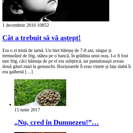
1 decembrie 2016
10852
Cât a trebuit să vă aștept!
Era o zi tristă de iarnă. Un biet băiețaș de 7-8 ani, singur și
tremurând de frig, stătea pe o bancă, în grădina unui oraș. I-o fi fost
tare frig, căci hăinuța de pe el era subțirică, iar pantalonașii aveau
două găuri mari la genunchi. Buzișoarele îi erau vinete și fața slabă îi
era galbenă […]
15 iunie 2017
„Nu, cred în Dumnezeu!”…