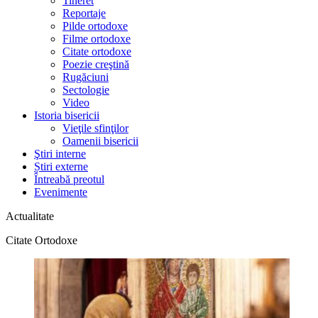
Tineret
Reportaje
Pilde ortodoxe
Filme ortodoxe
Citate ortodoxe
Poezie creştină
Rugăciuni
Sectologie
Video
Istoria bisericii
Vieţile sfinţilor
Oamenii bisericii
Ştiri interne
Știri externe
Întreabă preotul
Evenimente
Actualitate
Citate Ortodoxe