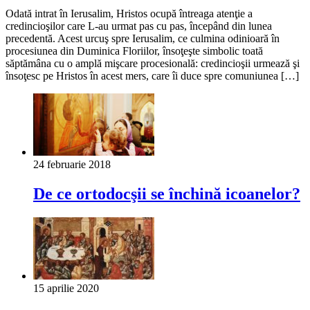
Odată intrat în Ierusalim, Hristos ocupă întreaga atenţie a
credincioşilor care L-au urmat pas cu pas, începând din lunea
precedentă. Acest urcuş spre Ierusalim, ce culmina odinioară în
proce­siunea din Duminica Floriilor, însoţeşte simbolic toată
săptămâna cu o amplă mişcare procesională: credincioşii urmează şi
însoţesc pe Hristos în acest mers, care îi duce spre comuniunea […]
24 februarie 2018
De ce ortodocşii se închină icoanelor?
15 aprilie 2020