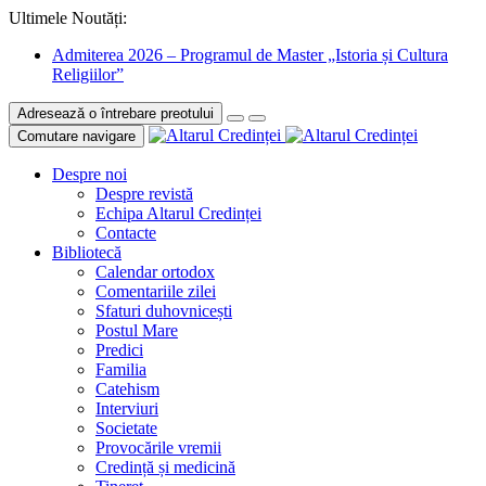
Ultimele Noutăți:
Admiterea 2026 – Programul de Master „Istoria și Cultura
Religiilor”
Adresează o întrebare preotului
Comutare navigare
Despre noi
Despre revistă
Echipa Altarul Credinței
Contacte
Bibliotecă
Calendar ortodox
Comentariile zilei
Sfaturi duhovnicești
Postul Mare
Predici
Familia
Catehism
Interviuri
Societate
Provocările vremii
Credință și medicină