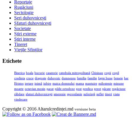
Reportaje
Rugăciuni
Sectologie
Seri duhovnicești
Sfaturi duhovnicești
Societate
Știri externe
Ştiri interne
Tineret
Vieţile Sfinţilor
Etichete
Biserica
boala
bucurie
casatorie
catedrala mitropolitană
Chisinau
copii
copil
credinta
cruce
dragoste
duhovnic
dumnezeu
familia
familie
fapte bune
femeie
har
Hristos
iertare
inimă
iubire
maica domnului
mama
mantuire
milostenie
minune
moarte
octavian mosin
pacat
pilde ortodoxe
post
predica
preot
păcate
rugăciune
răbdare
sfaturi duhovnicești
smerenie
spovedanie
suferinţă
suflet
tineri
viata
vindecare
Copyright © 2016 Altarulcredinței.md
versiune beta