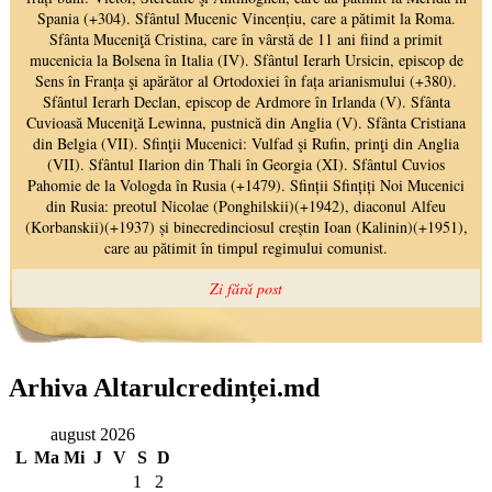
Arhiva Altarulcredinței.md
august 2026
L
Ma
Mi
J
V
S
D
1
2