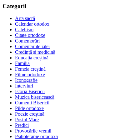
Categorii
Arta sacră
Calendar ortodox
Catehism
Citate ortodoxe
Comemorări
Comentariile zilei
Credință și medicină
Educația creștină
Familia
Femeia creștină
Filme ortodoxe
Iconografie
Interviuri
Istoria Bisericii
Muzica bisericească
Oamenii Bisericii
Pilde ortodoxe
Poezie creştină
Postul Mare
Predici
Provocările vremii
Psihoterapie ortodoxă