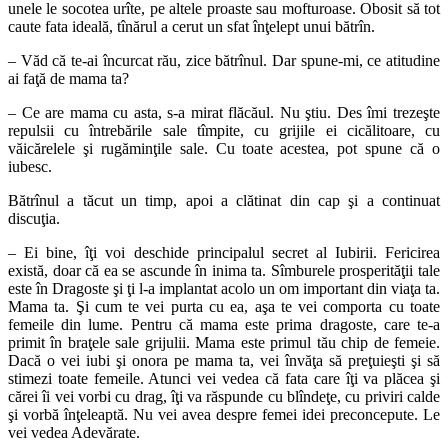
unele le socotea urîte, pe altele proaste sau mofturoase. Obosit să tot
caute fata ideală, tînărul a cerut un sfat înţelept unui bătrîn.
– Văd că te-ai încurcat rău, zice bătrînul. Dar spune-mi, ce atitudine
ai faţă de mama ta?
– Ce are mama cu asta, s-a mirat flăcăul. Nu ştiu. Des îmi trezeşte
repulsii cu întrebările sale tîmpite, cu grijile ei cicălitoare, cu
văicărelele şi rugăminţile sale. Cu toate acestea, pot spune că o
iubesc.
Bătrînul a tăcut un timp, apoi a clătinat din cap şi a continuat
discuţia.
– Ei bine, îţi voi deschide principalul secret al Iubirii. Fericirea
există, doar că ea se ascunde în inima ta. Sîmburele prosperităţii tale
este în Dragoste şi ţi l-a implantat acolo un om important din viaţa ta.
Mama ta. Şi cum te vei purta cu ea, aşa te vei comporta cu toate
femeile din lume. Pentru că mama este prima dragoste, care te-a
primit în braţele sale grijulii. Mama este primul tău chip de femeie.
Dacă o vei iubi şi onora pe mama ta, vei învăţa să preţuieşti şi să
stimezi toate femeile. Atunci vei vedea că fata care îţi va plăcea şi
cărei îi vei vorbi cu drag, îţi va răspunde cu blîndeţe, cu priviri calde
şi vorbă înţeleaptă. Nu vei avea despre femei idei preconcepute. Le
vei vedea Adevărate.