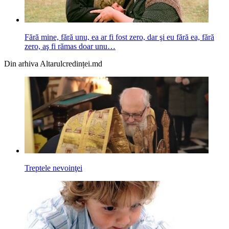
Fără mine, fără unu, ea ar fi fost zero, dar şi eu fără ea, fără
zero, aş fi rămas doar unu…
Din arhiva Altarulcredinței.md
Treptele nevoinţei