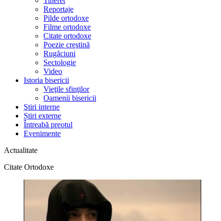
Tineret
Reportaje
Pilde ortodoxe
Filme ortodoxe
Citate ortodoxe
Poezie creştină
Rugăciuni
Sectologie
Video
Istoria bisericii
Vieţile sfinţilor
Oamenii bisericii
Ştiri interne
Știri externe
Întreabă preotul
Evenimente
Actualitate
Citate Ortodoxe