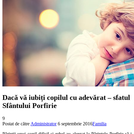
Dacă vă iubiți copilul cu adevărat ‒ sfatul
Sfântului Porfirie
9
Postat de către
Administrator
6 septembrie 2016
Familia
Părinţii unui copil dificil şi rebel au alergat la Părintele Porfirie să-i