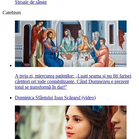
Şiroaie de sânge
Catehism
A treia zi, miercurea patimilor: „Luaţi seama şi nu fiţi farisei
cârtitori ori iude contabilizante. Când Dumnezeu e prezent
totul se transformă în dar!”
Duminica Sfântului Ioan Scărarul (video)