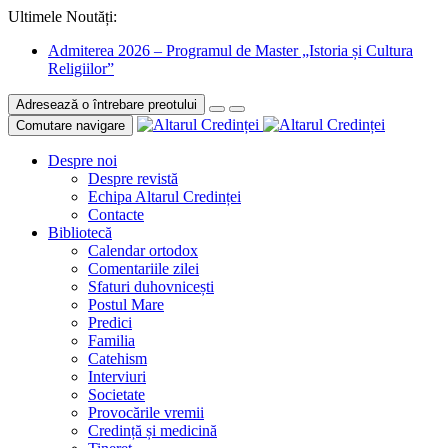
Ultimele Noutăți:
Admiterea 2026 – Programul de Master „Istoria și Cultura
Religiilor”
Adresează o întrebare preotului
Comutare navigare
Despre noi
Despre revistă
Echipa Altarul Credinței
Contacte
Bibliotecă
Calendar ortodox
Comentariile zilei
Sfaturi duhovnicești
Postul Mare
Predici
Familia
Catehism
Interviuri
Societate
Provocările vremii
Credință și medicină