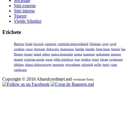
Societate
Știri externe
Ştiri interne
Tineret
Vieţile Sfinţilor
Etichete
Biserica
boala
bucurie
casatorie
catedrala mitropolitană
Chisinau
copii
copil
credinta
cruce
dragoste
duhovnic
dumnezeu
familia
familie
fapte bune
femeie
har
Hristos
iertare
inimă
iubire
maica domnului
mama
mantuire
milostenie
minune
moarte
octavian mosin
pacat
pilde ortodoxe
post
predica
preot
păcate
rugăciune
răbdare
sfaturi duhovnicești
smerenie
spovedanie
suferinţă
suflet
tineri
viata
vindecare
Copyright © 2016 Altarulcredinței.md
versiune beta