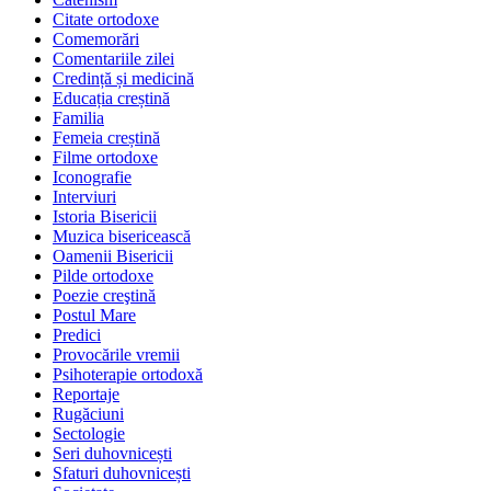
Citate ortodoxe
Comemorări
Comentariile zilei
Credință și medicină
Educația creștină
Familia
Femeia creștină
Filme ortodoxe
Iconografie
Interviuri
Istoria Bisericii
Muzica bisericească
Oamenii Bisericii
Pilde ortodoxe
Poezie creştină
Postul Mare
Predici
Provocările vremii
Psihoterapie ortodoxă
Reportaje
Rugăciuni
Sectologie
Seri duhovnicești
Sfaturi duhovnicești