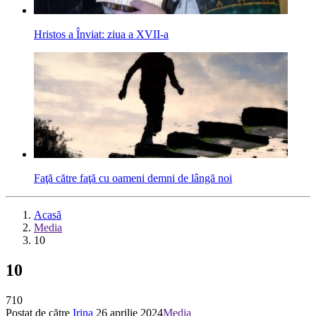
Hristos a Înviat: ziua a XVII-a
Faţă către faţă cu oameni demni de lângă noi
Acasă
Media
10
10
710
Postat de către
Irina
26 aprilie 2024
Media