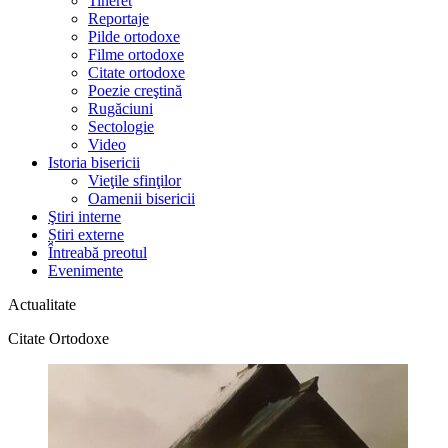
Tineret
Reportaje
Pilde ortodoxe
Filme ortodoxe
Citate ortodoxe
Poezie creştină
Rugăciuni
Sectologie
Video
Istoria bisericii
Vieţile sfinţilor
Oamenii bisericii
Ştiri interne
Știri externe
Întreabă preotul
Evenimente
Actualitate
Citate Ortodoxe