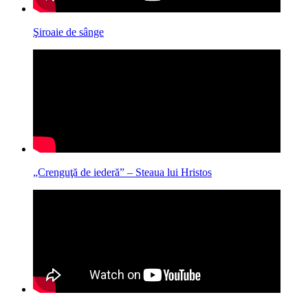
Şiroaie de sânge
„Crenguţă de iederă” – Steaua lui Hristos