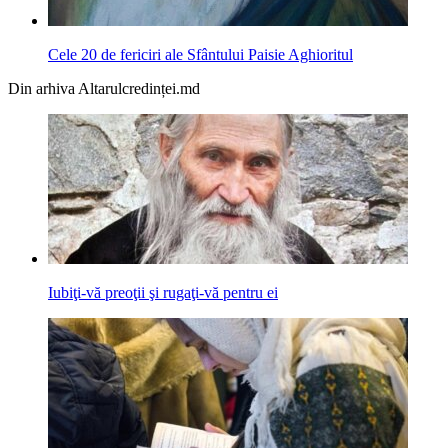
Cele 20 de fericiri ale Sfântului Paisie Aghioritul
Din arhiva Altarulcredinței.md
Iubiţi-vă preoţii şi rugaţi-vă pentru ei