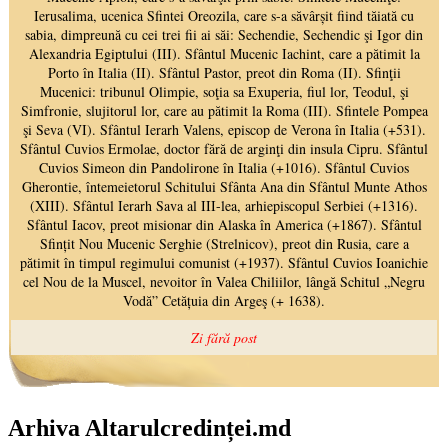
Arhiva Altarulcredinței.md