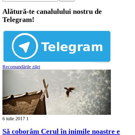
Alătură-te canalulului nostru de
Telegram!
Recomandările zilei
6 iulie 2017
1
Să coborâm Cerul în inimile noastre e