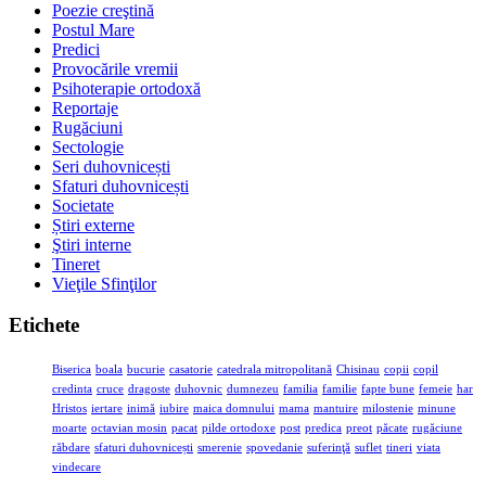
Poezie creştină
Postul Mare
Predici
Provocările vremii
Psihoterapie ortodoxă
Reportaje
Rugăciuni
Sectologie
Seri duhovnicești
Sfaturi duhovnicești
Societate
Știri externe
Ştiri interne
Tineret
Vieţile Sfinţilor
Etichete
Biserica
boala
bucurie
casatorie
catedrala mitropolitană
Chisinau
copii
copil
credinta
cruce
dragoste
duhovnic
dumnezeu
familia
familie
fapte bune
femeie
har
Hristos
iertare
inimă
iubire
maica domnului
mama
mantuire
milostenie
minune
moarte
octavian mosin
pacat
pilde ortodoxe
post
predica
preot
păcate
rugăciune
răbdare
sfaturi duhovnicești
smerenie
spovedanie
suferinţă
suflet
tineri
viata
vindecare