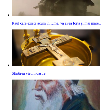
Răul care există acum în lume, va avea forță și mai mare…
Sfinţirea vieţii noastre