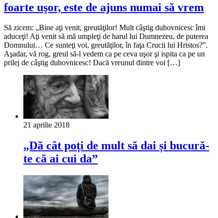
foarte uşor, este de ajuns numai să vrem
Să zicem: „Bine aţi venit, greutăţilor! Mult câştig duhovnicesc îmi
aduceţi! Aţi venit să mă umpleţi de harul lui Dumnezeu, de puterea
Domnului… Ce sunteţi voi, greutăţilor, în faţa Crucii lui Hristos?”.
Aşadar, vă rog, greul să-l vedem ca pe ceva uşor şi ispita ca pe un
prilej de câştig duhovnicesc! Dacă vreunul dintre voi […]
21 aprilie 2018
„Dă cât poți de mult să dai și bucură-
te că ai cui da”