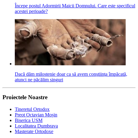
Începe postul Adormirii Maicii Domnului. Care este specificul
acestei perioade?
Dacă dăm milostenie doar ca să avem conştiinţa împăcată,
atunci ne păcălim singuri
Proiectele Noastre
Tineretul Ortodox
Preot Octavian Moșin
Biserica USM
Localitatea Dumbrava
Masterate Ortodoxe