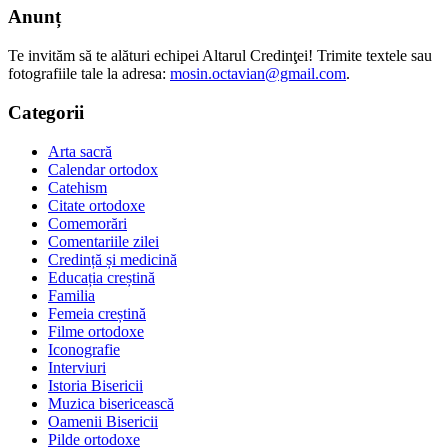
Anunț
Te invităm să te alături echipei Altarul Credinţei! Trimite textele sau
fotografiile tale la adresa:
mosin.octavian@gmail.com
.
Categorii
Arta sacră
Calendar ortodox
Catehism
Citate ortodoxe
Comemorări
Comentariile zilei
Credință și medicină
Educația creștină
Familia
Femeia creștină
Filme ortodoxe
Iconografie
Interviuri
Istoria Bisericii
Muzica bisericească
Oamenii Bisericii
Pilde ortodoxe