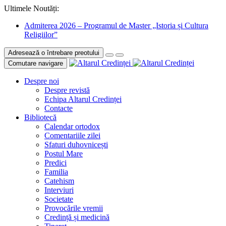
Ultimele Noutăți:
Admiterea 2026 – Programul de Master „Istoria și Cultura
Religiilor”
Adresează o întrebare preotului
Comutare navigare
Despre noi
Despre revistă
Echipa Altarul Credinței
Contacte
Bibliotecă
Calendar ortodox
Comentariile zilei
Sfaturi duhovnicești
Postul Mare
Predici
Familia
Catehism
Interviuri
Societate
Provocările vremii
Credință și medicină