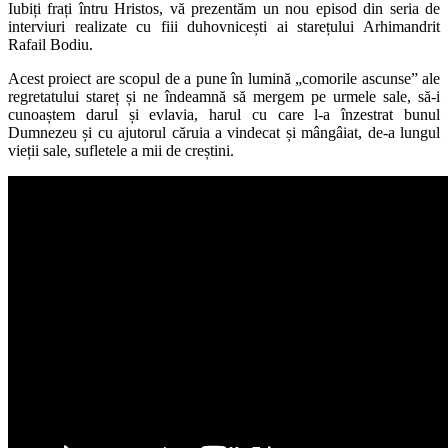
Iubiți frați întru Hristos, vă prezentăm un nou episod din seria de
interviuri realizate cu fiii duhovnicești ai starețului Arhimandrit
Rafail Bodiu.
Acest proiect are scopul de a pune în lumină „comorile ascunse” ale
regretatului stareț și ne îndeamnă să mergem pe urmele sale, să-i
cunoaștem darul și evlavia, harul cu care l-a înzestrat bunul
Dumnezeu și cu ajutorul căruia a vindecat și mângâiat, de-a lungul
vieții sale, sufletele a mii de creștini.