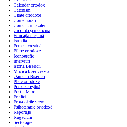
Calendar ortodox
Catehism
Citate ortodoxe
Comemorări
Comentariile zilei
Credință și medicină
Educația creștină
Familia
Femeia creștină
Filme ortodoxe
Iconografie
Interviuri
Istoria Bisericii
Muzica bisericească
Oamenii Bisericii
Pilde ortodoxe
Poezie creştină
Postul Mare
Predici
Provocările vremii
Psihoterapie ortodoxă
Reportaje
Rugăciuni
Sectologie