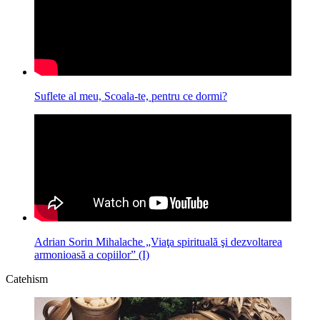
Suflete al meu, Scoala-te, pentru ce dormi?
Adrian Sorin Mihalache „Viaţa spirituală şi dezvoltarea
armonioasă a copiilor” (I)
Catehism