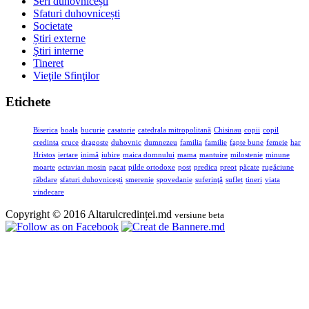
Seri duhovnicești
Sfaturi duhovnicești
Societate
Știri externe
Ştiri interne
Tineret
Vieţile Sfinţilor
Etichete
Biserica
boala
bucurie
casatorie
catedrala mitropolitană
Chisinau
copii
copil
credinta
cruce
dragoste
duhovnic
dumnezeu
familia
familie
fapte bune
femeie
har
Hristos
iertare
inimă
iubire
maica domnului
mama
mantuire
milostenie
minune
moarte
octavian mosin
pacat
pilde ortodoxe
post
predica
preot
păcate
rugăciune
răbdare
sfaturi duhovnicești
smerenie
spovedanie
suferinţă
suflet
tineri
viata
vindecare
Copyright © 2016 Altarulcredinței.md
versiune beta