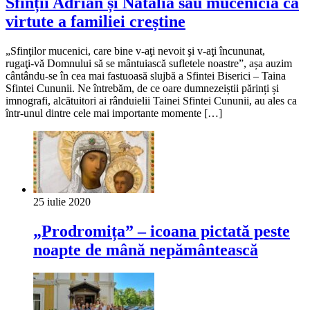
Sfinții Adrian și Natalia sau mucenicia ca
virtute a familiei creștine
„Sfinţilor mucenici, care bine v‑aţi nevoit şi v‑aţi încununat,
rugaţi‑vă Domnului să se mântuiască sufletele noastre”, așa auzim
cântându-se în cea mai fastuoasă slujbă a Sfintei Biserici – Taina
Sfintei Cununii. Ne întrebăm, de ce oare dumnezeiștii părinți și
imnografi, alcătuitori ai rânduielii Tainei Sfintei Cununii, au ales ca
într-unul dintre cele mai importante momente […]
25 iulie 2020
„Prodromița” – icoana pictată peste
noapte de mână nepământească