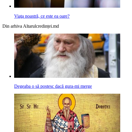
Viaţa noastră, ce este ea oare?
Din arhiva Altarulcredinței.md
Degeaba o să postesc dacă gura-mi merge