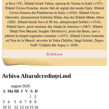
Arhiva Altarulcredinței.md
august 2026
L
Ma
Mi
J
V
S
D
1
2
3
4
5
6
7
8
9
10
11
12
13
14
15
16