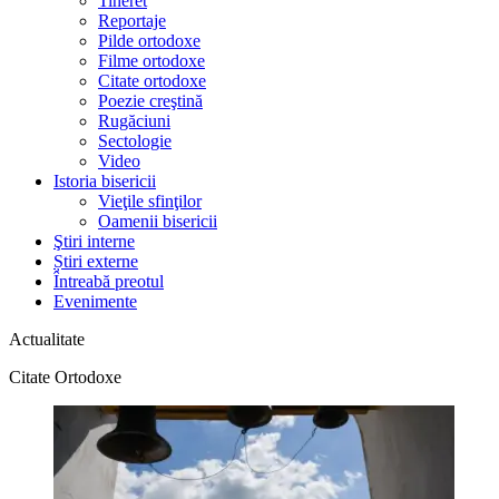
Tineret
Reportaje
Pilde ortodoxe
Filme ortodoxe
Citate ortodoxe
Poezie creştină
Rugăciuni
Sectologie
Video
Istoria bisericii
Vieţile sfinţilor
Oamenii bisericii
Ştiri interne
Știri externe
Întreabă preotul
Evenimente
Actualitate
Citate Ortodoxe