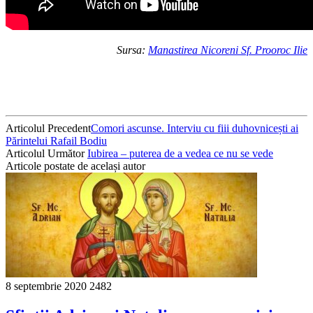
Sursa:
Manastirea Nicoreni Sf. Prooroc Ilie
Articolul Precedent
Comori ascunse. Interviu cu fiii duhovnicești ai
Părintelui Rafail Bodiu
Articolul Următor
Iubirea – puterea de a vedea ce nu se vede
Articole postate de același autor
8 septembrie 2020
2482