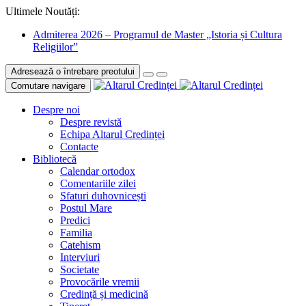
Ultimele Noutăți:
Admiterea 2026 – Programul de Master „Istoria și Cultura
Religiilor”
Adresează o întrebare preotului
Comutare navigare
Despre noi
Despre revistă
Echipa Altarul Credinței
Contacte
Bibliotecă
Calendar ortodox
Comentariile zilei
Sfaturi duhovnicești
Postul Mare
Predici
Familia
Catehism
Interviuri
Societate
Provocările vremii
Credință și medicină