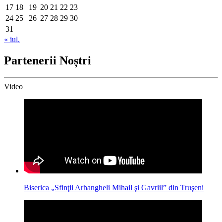
17
18
19
20
21
22
23
24
25
26
27
28
29
30
31
« iul.
Partenerii Noștri
Video
Biserica „Sfinţii Arhangheli Mihail şi Gavriil” din Truşeni