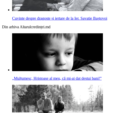
Cuvinte despre dragoste și iertare de la Ier. Savatie Baștovoi
Din arhiva Altarulcredinței.md
„Mulțumesc, Hristoase al meu, că mi-ai dat destui bani!”