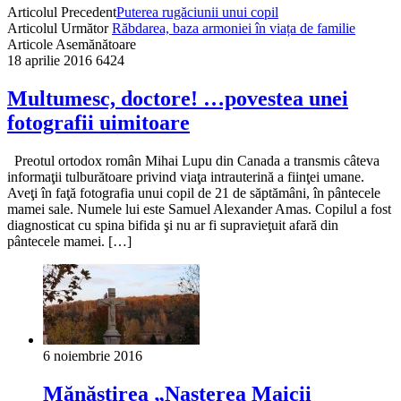
Articolul Precedent
Puterea rugăciunii unui copil
Articolul Următor
Răbdarea, baza armoniei în viața de familie
Articole Asemănătoare
18 aprilie 2016
6424
Multumesc, doctore! …povestea unei
fotografii uimitoare
Preotul ortodox român Mihai Lupu din Canada a transmis câteva
informaţii tulburătoare privind viaţa intrauterină a fiinţei umane.
Aveţi în faţă fotografia unui copil de 21 de săptămâni, în pântecele
mamei sale. Numele lui este Samuel Alexander Amas. Copilul a fost
diagnosticat cu spina bifida şi nu ar fi supravieţuit afară din
pântecele mamei. […]
6 noiembrie 2016
Mănăstirea „Nașterea Maicii