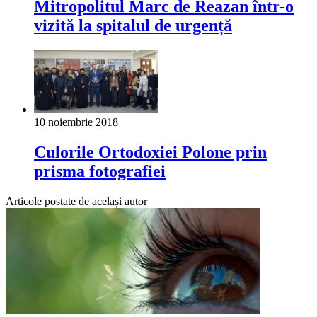
Mitropolitul Marc de Reazan într-o
vizită la spitalul de urgență
10 noiembrie 2018
Culorile Ortodoxiei Polone prin
prisma fotografiei
Articole postate de același autor