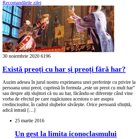
Recomandările zilei
30 noiembrie 2020
6196
Există preoți cu har și preoți fără har?
Auzim adesea în jurul nostru exprimarea unei preferințe cu privire la
persoana unui preot, cuprinsă în formula „este un preot cu mult har”
sau despre alți slujitori că nu au har, făcându-se diferențe când vine
vorba de efectul pe care rugăciunea acestora o are asupra
credincioșilor, în cadrul slujbelor săvârșite. Orice persoană sfințită,
adică intrată […]
25 martie 2016
Un gest la limita iconoclasmului