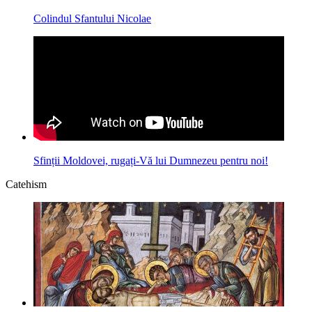
Colindul Sfantului Nicolae
Sfinții Moldovei, rugați-Vă lui Dumnezeu pentru noi!
Catehism