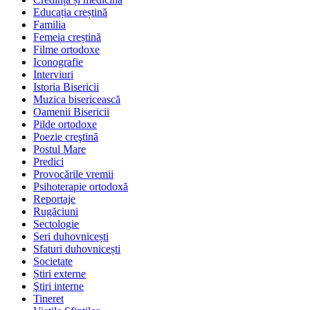
Educația creștină
Familia
Femeia creștină
Filme ortodoxe
Iconografie
Interviuri
Istoria Bisericii
Muzica bisericească
Oamenii Bisericii
Pilde ortodoxe
Poezie creştină
Postul Mare
Predici
Provocările vremii
Psihoterapie ortodoxă
Reportaje
Rugăciuni
Sectologie
Seri duhovnicești
Sfaturi duhovnicești
Societate
Știri externe
Ştiri interne
Tineret