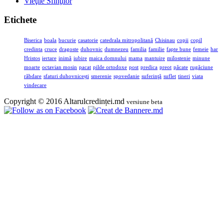
Vieţile Sfinţilor
Etichete
Biserica
boala
bucurie
casatorie
catedrala mitropolitană
Chisinau
copii
copil
credinta
cruce
dragoste
duhovnic
dumnezeu
familia
familie
fapte bune
femeie
har
Hristos
iertare
inimă
iubire
maica domnului
mama
mantuire
milostenie
minune
moarte
octavian mosin
pacat
pilde ortodoxe
post
predica
preot
păcate
rugăciune
răbdare
sfaturi duhovnicești
smerenie
spovedanie
suferinţă
suflet
tineri
viata
vindecare
Copyright © 2016 Altarulcredinței.md
versiune beta