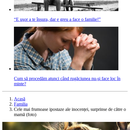
“E uşor a te însura, dar e greu a face o familie!”
Cum să procedăm atunci când rugăciunea nu-şi face loc în
minte?
Acasă
Familia
Cele mai frumoase ipostaze ale inocenței, surprinse de către o
mamă (foto)