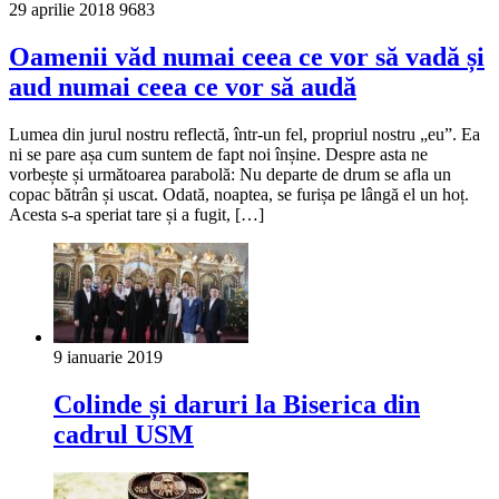
29 aprilie 2018
9683
Oamenii văd numai ceea ce vor să vadă și
aud numai ceea ce vor să audă
Lumea din jurul nostru reflectă, într-un fel, propriul nostru „eu”. Ea
ni se pare așa cum suntem de fapt noi înșine. Despre asta ne
vorbește și următoarea parabolă: Nu departe de drum se afla un
copac bătrân și uscat. Odată, noaptea, se furișa pe lângă el un hoț.
Acesta s-a speriat tare și a fugit, […]
9 ianuarie 2019
Colinde și daruri la Biserica din
cadrul USM