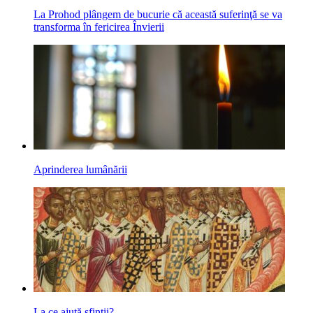
La Prohod plângem de bucurie că această suferinţă se va
transforma în fericirea Învierii
Aprinderea lumânării
La ce ajută sfinții?