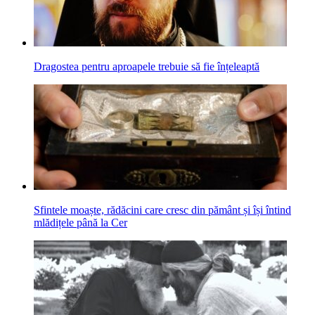
Dragostea pentru aproapele trebuie să fie înțeleaptă
Sfintele moaște, rădăcini care cresc din pământ și își întind
mlădițele până la Cer