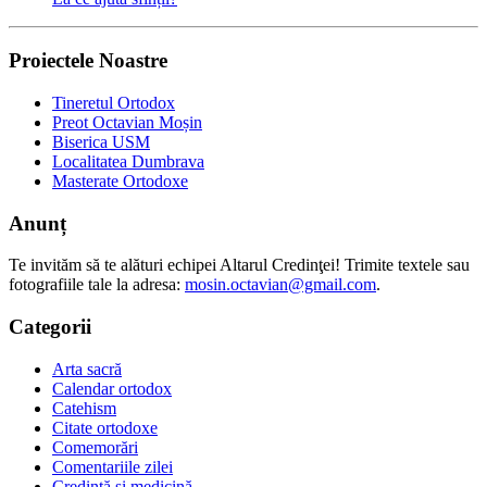
Proiectele Noastre
Tineretul Ortodox
Preot Octavian Moșin
Biserica USM
Localitatea Dumbrava
Masterate Ortodoxe
Anunț
Te invităm să te alături echipei Altarul Credinţei! Trimite textele sau
fotografiile tale la adresa:
mosin.octavian@gmail.com
.
Categorii
Arta sacră
Calendar ortodox
Catehism
Citate ortodoxe
Comemorări
Comentariile zilei
Credință și medicină