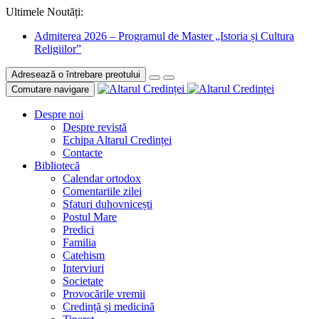
Ultimele Noutăți:
Admiterea 2026 – Programul de Master „Istoria și Cultura
Religiilor”
Adresează o întrebare preotului
Comutare navigare
Despre noi
Despre revistă
Echipa Altarul Credinței
Contacte
Bibliotecă
Calendar ortodox
Comentariile zilei
Sfaturi duhovnicești
Postul Mare
Predici
Familia
Catehism
Interviuri
Societate
Provocările vremii
Credință și medicină