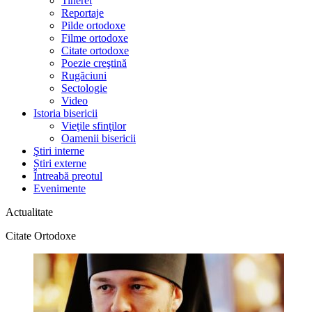
Tineret
Reportaje
Pilde ortodoxe
Filme ortodoxe
Citate ortodoxe
Poezie creştină
Rugăciuni
Sectologie
Video
Istoria bisericii
Vieţile sfinţilor
Oamenii bisericii
Ştiri interne
Știri externe
Întreabă preotul
Evenimente
Actualitate
Citate Ortodoxe