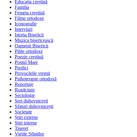
Educația creștină
Familia
Femeia creștină
Filme ortodoxe
Iconografie
Interviuri
Istoria Bisericii
Muzica bisericească
Oamenii Bisericii
Pilde ortodoxe
Poezie creştină
Postul Mare
Predici
Provocările vremii
Psihoterapie ortodoxă
Reportaje
Rugăciuni
Sectologie
Seri duhovnicești
Sfaturi duhovnicești
Societate
Știri externe
Ştiri interne
Tineret
Vieţile Sfinţilor