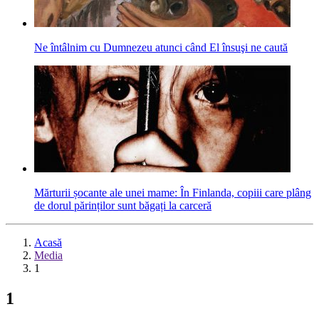
Ne întâlnim cu Dumnezeu atunci când El însuşi ne caută
Mărturii șocante ale unei mame: În Finlanda, copiii care plâng
de dorul părinților sunt băgați la carceră
Acasă
Media
1
1