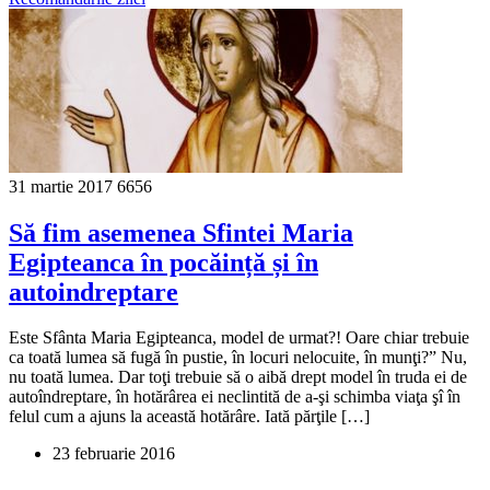
31 martie 2017
6656
Să fim asemenea Sfintei Maria
Egipteanca în pocăință și în
autoindreptare
Este Sfânta Maria Egipteanca, model de urmat?! Oare chiar trebuie
ca toată lumea să fugă în pus­tie, în locuri nelocuite, în munţi?” Nu,
nu toată lumea. Dar toţi trebuie să o aibă drept model în truda ei de
auto­îndreptare, în hotărârea ei neclintită de a-şi schimba viaţa şî în
felul cum a ajuns la această hotărâre. Iată părţile […]
23 februarie 2016