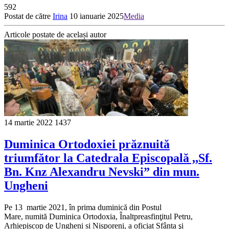
592
Postat de către
Irina
10 ianuarie 2025
Media
Articole postate de același autor
14 martie 2022
1437
Duminica Ortodoxiei prăznuită
triumfător la Catedrala Episcopală ,,Sf.
Bn. Knz Alexandru Nevski” din mun.
Ungheni
Pe 13 martie 2021, în prima duminică din Postul
Mare, numită Duminica Ortodoxia, Înaltpreasfinţitul Petru,
Arhiepiscop de Ungheni și Nisporeni, a oficiat Sfânta şi