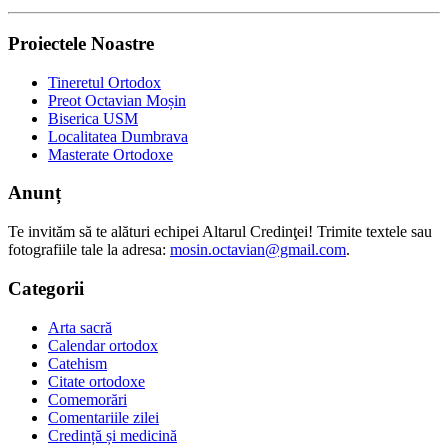
Proiectele Noastre
Tineretul Ortodox
Preot Octavian Moșin
Biserica USM
Localitatea Dumbrava
Masterate Ortodoxe
Anunț
Te invităm să te alături echipei Altarul Credinţei! Trimite textele sau
fotografiile tale la adresa:
mosin.octavian@gmail.com
.
Categorii
Arta sacră
Calendar ortodox
Catehism
Citate ortodoxe
Comemorări
Comentariile zilei
Credință și medicină