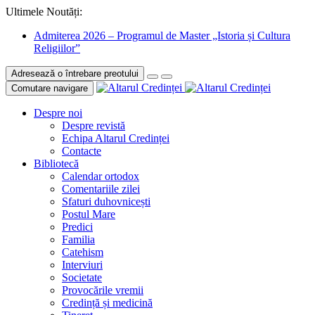
Ultimele Noutăți:
Admiterea 2026 – Programul de Master „Istoria și Cultura
Religiilor”
Adresează o întrebare preotului
Comutare navigare
Despre noi
Despre revistă
Echipa Altarul Credinței
Contacte
Bibliotecă
Calendar ortodox
Comentariile zilei
Sfaturi duhovnicești
Postul Mare
Predici
Familia
Catehism
Interviuri
Societate
Provocările vremii
Credință și medicină