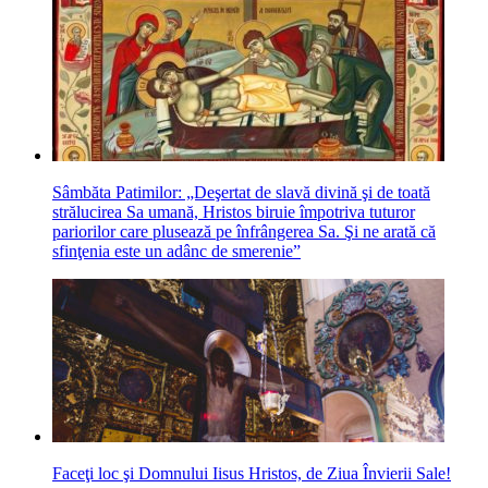
Sâmbăta Patimilor: „Deşertat de slavă divină şi de toată
strălucirea Sa umană, Hristos biruie împotriva tuturor
pariorilor care plusează pe înfrângerea Sa. Şi ne arată că
sfinţenia este un adânc de smerenie”
Faceţi loc şi Domnului Iisus Hristos, de Ziua Învierii Sale!