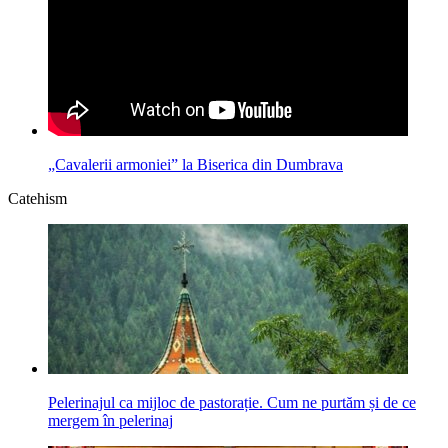
„Cavalerii armoniei” la Biserica din Dumbrava
Catehism
Pelerinajul ca mijloc de pastorație. Cum ne purtăm și de ce
mergem în pelerinaj