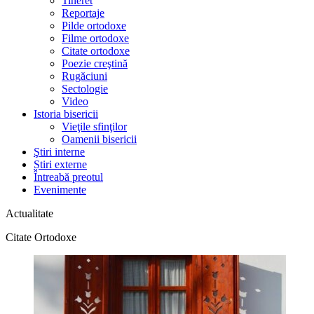
Tineret
Reportaje
Pilde ortodoxe
Filme ortodoxe
Citate ortodoxe
Poezie creştină
Rugăciuni
Sectologie
Video
Istoria bisericii
Vieţile sfinţilor
Oamenii bisericii
Ştiri interne
Știri externe
Întreabă preotul
Evenimente
Actualitate
Citate Ortodoxe