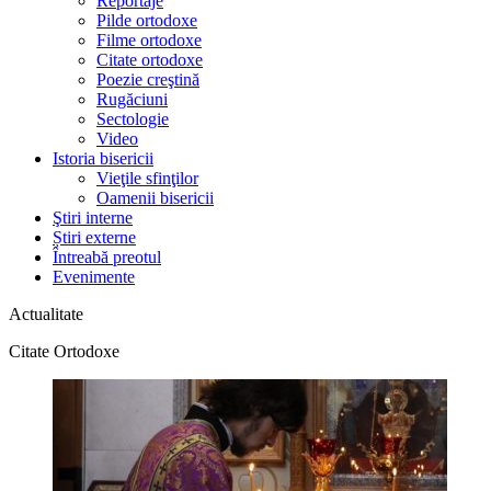
Reportaje
Pilde ortodoxe
Filme ortodoxe
Citate ortodoxe
Poezie creştină
Rugăciuni
Sectologie
Video
Istoria bisericii
Vieţile sfinţilor
Oamenii bisericii
Ştiri interne
Știri externe
Întreabă preotul
Evenimente
Actualitate
Citate Ortodoxe