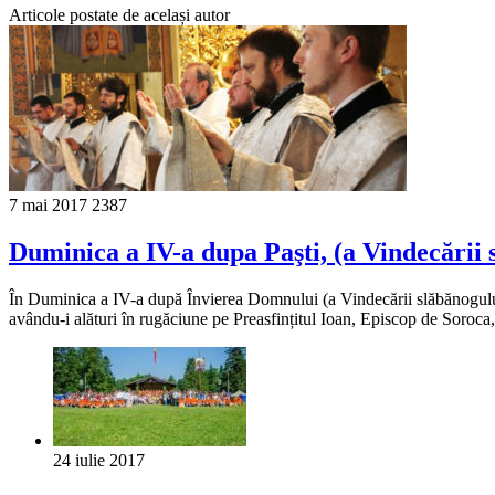
Articole postate de același autor
7 mai 2017
2387
Duminica a IV-a dupa Paşti, (a Vindecării 
În Duminica a IV-a după Învierea Domnului (a Vindecării slăbănogului de
avându-i alături în rugăciune pe Preasfințitul Ioan, Episcop de Soroca,
24 iulie 2017