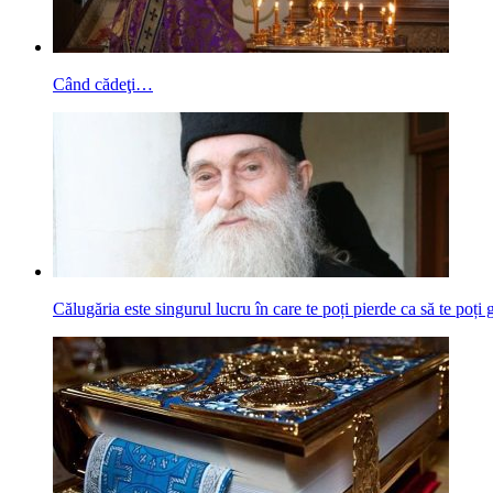
Când cădeţi…
Călugăria este singurul lucru în care te poți pierde ca să te poți