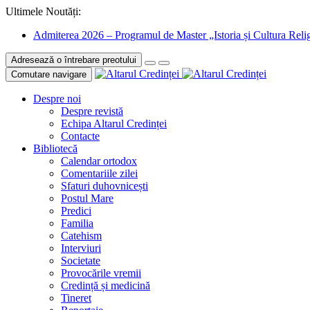
Ultimele Noutăți:
Admiterea 2026 – Programul de Master „Istoria și Cultura Relig
Adresează o întrebare preotului
Comutare navigare
Despre noi
Despre revistă
Echipa Altarul Credinței
Contacte
Bibliotecă
Calendar ortodox
Comentariile zilei
Sfaturi duhovnicești
Postul Mare
Predici
Familia
Catehism
Interviuri
Societate
Provocările vremii
Credință și medicină
Tineret