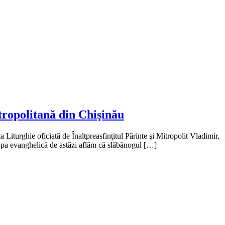
tropolitană din Chişinău
Liturghie oficiată de Înaltpreasfințitul Părinte şi Mitropolit Vladimir,
icopa evanghelică de astăzi aflăm că slăbănogul […]