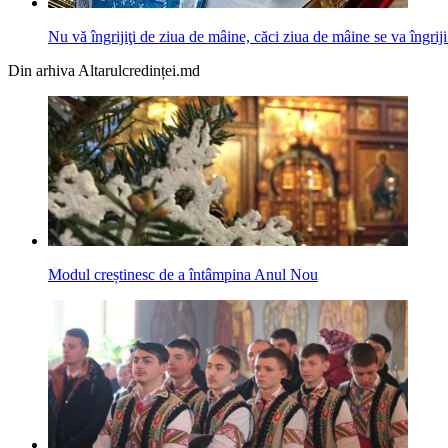
Nu vă îngrijiţi de ziua de mâine, căci ziua de mâine se va îngriji
Din arhiva Altarulcredinței.md
Modul creștinesc de a întâmpina Anul Nou