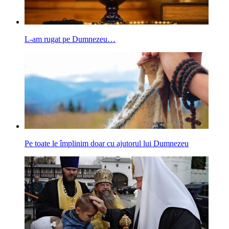
L-am rugat pe Dumnezeu…
Pe toate le împlinim doar cu ajutorul lui Dumnezeu