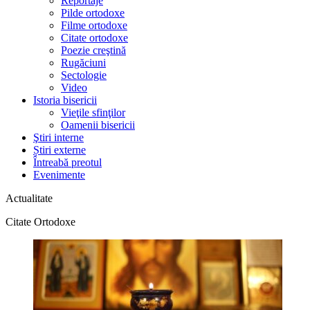
Reportaje
Pilde ortodoxe
Filme ortodoxe
Citate ortodoxe
Poezie creştină
Rugăciuni
Sectologie
Video
Istoria bisericii
Vieţile sfinţilor
Oamenii bisericii
Ştiri interne
Știri externe
Întreabă preotul
Evenimente
Actualitate
Citate Ortodoxe