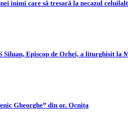
unei inimi care să tresară la necazul celuilal
 Siluan, Episcop de Orhei, a liturghisit la
nic Gheorghe” din or. Ocnița