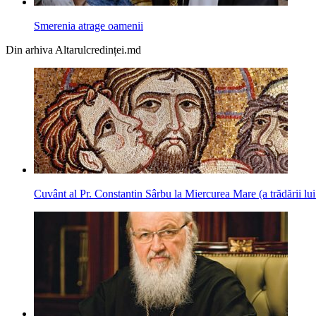
Smerenia atrage oamenii
Din arhiva Altarulcredinței.md
Cuvânt al Pr. Constantin Sârbu la Miercurea Mare (a trădării lui