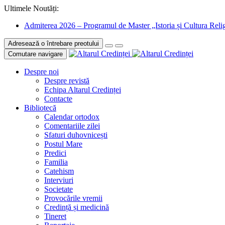
Ultimele Noutăți:
Admiterea 2026 – Programul de Master „Istoria și Cultura Relig
Adresează o întrebare preotului
Comutare navigare
Despre noi
Despre revistă
Echipa Altarul Credinței
Contacte
Bibliotecă
Calendar ortodox
Comentariile zilei
Sfaturi duhovnicești
Postul Mare
Predici
Familia
Catehism
Interviuri
Societate
Provocările vremii
Credință și medicină
Tineret