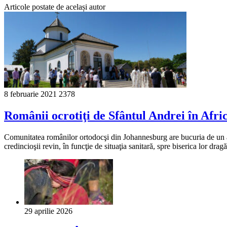
Articole postate de același autor
8 februarie 2021
2378
Românii ocrotiţi de Sfântul Andrei în Afri
Comunitatea românilor ortodocşi din Johannesburg are bucuria de un an 
credincioşii revin, în funcţie de situaţia sanitară, spre biserica lor d
29 aprilie 2026