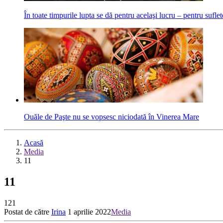
În toate timpurile lupta se dă pentru acelaşi lucru – pentru suf
Ouăle de Paşte nu se vopsesc niciodată în Vinerea Mare
Acasă
Media
11
11
121
Postat de către
Irina
1 aprilie 2022
Media