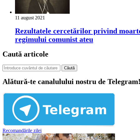
11 august 2021
Rezultatele cercetărilor privind moart
regimului comunist ateu
Caută articole
Căută
Alătură-te canalulului nostru de Telegram
Recomandările zilei