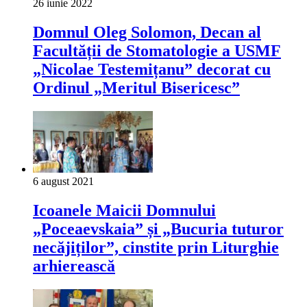
26 iunie 2022
Domnul Oleg Solomon, Decan al
Facultății de Stomatologie a USMF
„Nicolae Testemițanu” decorat cu
Ordinul „Meritul Bisericesc”
6 august 2021
Icoanele Maicii Domnului
„Poceaevskaia” și „Bucuria tuturor
necăjiților”, cinstite prin Liturghie
arhierească