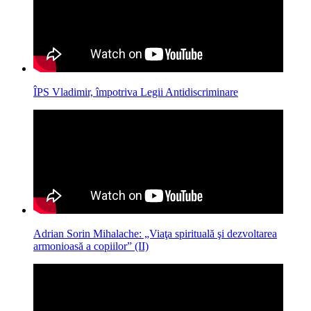
ÎPS Vladimir, împotriva Legii Antidiscriminare
Adrian Sorin Mihalache: „Viaţa spirituală şi dezvoltarea
armonioasă a copiilor” (II)