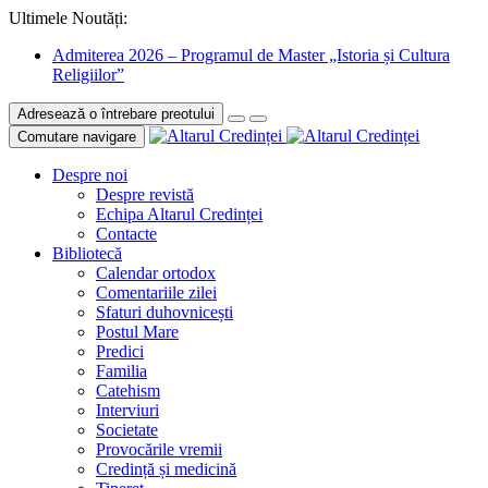
Ultimele Noutăți:
Admiterea 2026 – Programul de Master „Istoria și Cultura
Religiilor”
Adresează o întrebare preotului
Comutare navigare
Despre noi
Despre revistă
Echipa Altarul Credinței
Contacte
Bibliotecă
Calendar ortodox
Comentariile zilei
Sfaturi duhovnicești
Postul Mare
Predici
Familia
Catehism
Interviuri
Societate
Provocările vremii
Credință și medicină