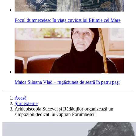
Focul dumnezeiesc în viața cuviosului Eftimie cel Mare
Maica Siluana Vlad – rugăciunea de seară în patru paşi
Acasă
Știri externe
Arhiepiscopia Sucevei și Rădăuților organizează un
simpozion dedicat lui Ciprian Porumbescu