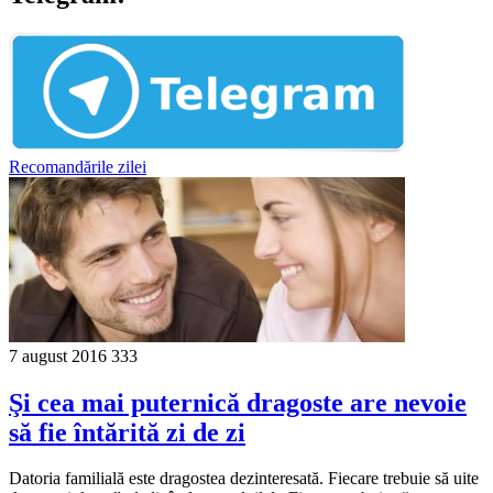
Recomandările zilei
7 august 2016
333
Şi cea mai puternică dragoste are nevoie
să fie întărită zi de zi
Datoria familială este dragostea dezinteresată. Fiecare trebuie să uite