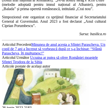
(fostul imn național al României), „Pe-al nostru steag e scris Unire”
(melodie adoptată pentru imnul național al Albaniei), pentru
„Balada” și prima operetă românească, intitulată „Crai nou”.
Simpozionul este organizat cu sprijinul financiar al Secretariatului
General al Guvernului. Anul 2023 a fost declarat „Anul cultural
Ciprian Porumbescu”.
Sursa: basilica.ro
Articolul Precedent
Minunea de anul acesta a Sfintei Parascheva. Un
copil de 7 ani a început să vorbească după ce s-a închinat: “Sfântă
Parascheva, îți mulțumesc!”
Articolul Următor
Ucraina ar putea să ofere României moaștele
Sfintei Teodora de la Sihla
Articole postate de același autor
26 iunie 2023
2183