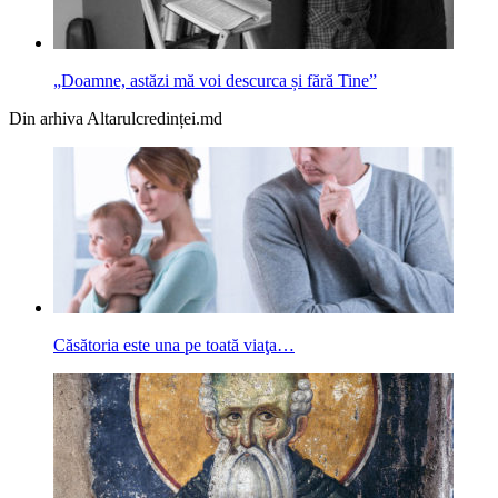
„Doamne, astăzi mă voi descurca și fără Tine”
Din arhiva Altarulcredinței.md
Căsătoria este una pe toată viaţa…