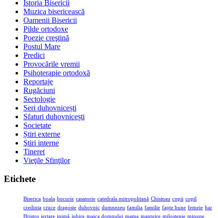
Istoria Bisericii
Muzica bisericească
Oamenii Bisericii
Pilde ortodoxe
Poezie creştină
Postul Mare
Predici
Provocările vremii
Psihoterapie ortodoxă
Reportaje
Rugăciuni
Sectologie
Seri duhovnicești
Sfaturi duhovnicești
Societate
Știri externe
Ştiri interne
Tineret
Vieţile Sfinţilor
Etichete
Biserica
boala
bucurie
casatorie
catedrala mitropolitană
Chisinau
copii
copil
credinta
cruce
dragoste
duhovnic
dumnezeu
familia
familie
fapte bune
femeie
har
Hristos
iertare
inimă
iubire
maica domnului
mama
mantuire
milostenie
minune