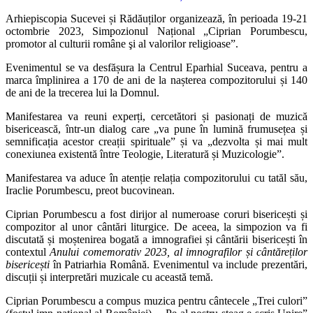
Arhiepiscopia Sucevei și Rădăuților organizează, în perioada 19-21
octombrie 2023, Simpozionul Național „Ciprian Porumbescu,
promotor al culturii române şi al valorilor religioase”.
Evenimentul se va desfășura la Centrul Eparhial Suceava, pentru a
marca împlinirea a 170 de ani de la nașterea compozitorului și 140
de ani de la trecerea lui la Domnul.
Manifestarea va reuni experți, cercetători și pasionați de muzică
bisericească, într-un dialog care „va pune în lumină frumusețea și
semnificația acestor creații spirituale” și va „dezvolta și mai mult
conexiunea existentă între Teologie, Literatură și Muzicologie”.
Manifestarea va aduce în atenție relația compozitorului cu tatăl său,
Iraclie Porumbescu, preot bucovinean.
Ciprian Porumbescu a fost dirijor al numeroase coruri bisericești și
compozitor al unor cântări liturgice. De aceea, la simpozion va fi
discutată și moștenirea bogată a imnografiei și cântării bisericești în
contextul
Anului comemorativ 2023, al imnografilor și cântăreților
bisericești
în Patriarhia Română. Evenimentul va include prezentări,
discuții și interpretări muzicale cu această temă.
Ciprian Porumbescu a compus muzica pentru cântecele „Trei culori”