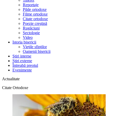
Tineret
Reportaje
Pilde ortodoxe
Filme ortodoxe
Citate ortodoxe
Poezie creştină
Rugăciuni
Sectologie
Video
Istoria bisericii
Vieţile sfinţilor
Oamenii bisericii
Ştiri interne
Știri externe
Întreabă preotul
Evenimente
Actualitate
Citate Ortodoxe