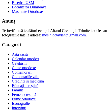
Biserica USM
Localitatea Dumbrava
Masterate Ortodoxe
Anunț
Te invităm să te alături echipei Altarul Credinţei! Trimite textele sau
fotografiile tale la adresa:
mosin.octavian@gmail.com
.
Categorii
Arta sacră
Calendar ortodox
Catehism
Citate ortodoxe
Comemorări
Comentariile zilei
Credință și medicină
Educația creștină
Familia
Femeia creștină
Filme ortodoxe
Iconografie
Interviuri