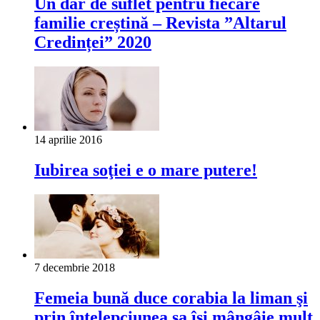
Un dar de suflet pentru fiecare
familie creștină – Revista ”Altarul
Credinței” 2020
14 aprilie 2016
Iubirea soţiei e o mare putere!
7 decembrie 2018
Femeia bună duce corabia la liman şi
prin înţelepciunea sa îşi mângâie mult