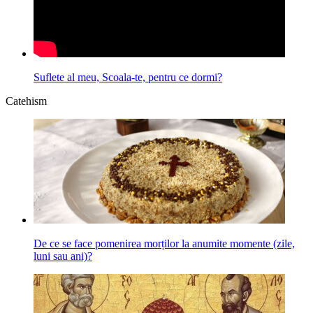
Suflete al meu, Scoala-te, pentru ce dormi?
Catehism
De ce se face pomenirea morților la anumite momente (zile,
luni sau ani)?