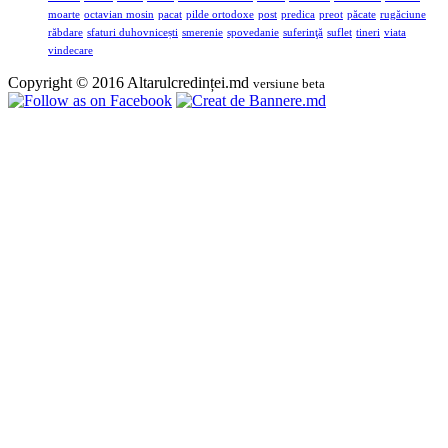
moarte
octavian mosin
pacat
pilde ortodoxe
post
predica
preot
păcate
rugăciune
răbdare
sfaturi duhovnicești
smerenie
spovedanie
suferinţă
suflet
tineri
viata
vindecare
Copyright © 2016 Altarulcredinței.md
versiune beta