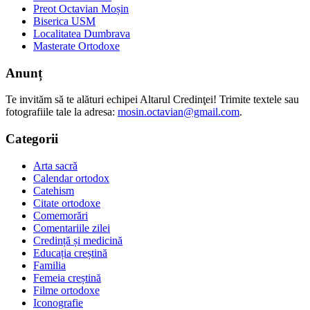
Preot Octavian Moșin
Biserica USM
Localitatea Dumbrava
Masterate Ortodoxe
Anunț
Te invităm să te alături echipei Altarul Credinţei! Trimite textele sau
fotografiile tale la adresa:
mosin.octavian@gmail.com
.
Categorii
Arta sacră
Calendar ortodox
Catehism
Citate ortodoxe
Comemorări
Comentariile zilei
Credință și medicină
Educația creștină
Familia
Femeia creștină
Filme ortodoxe
Iconografie