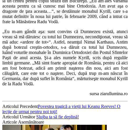
la un centru pentru copiii străzii din Bucureşti. „Eu am ales varianta
aceasta pentru ca să cunosc mai bine Ortodoxia. Am avut aşa o
dragoste de ţara aceasta…“, se destăinuie monahul Kyrill, care s-a
mutat definitiv în noua lui patrie, în februarie 2009, când a intrat ca
frate la Mănăstirea Radu Vodă.
„Eu m-am gândit aşa: sunt convins că Dumnezeu există, atunci
vreau să mă dăruiesc cu totul lui Dumnezeu, necondiţionat, vreau să
mă aduc «ardere de tot»“. Astfel, neamţul Nimai Karthaus, Antim
după botezul creştin-ortodox, s-a dăruit cu totul lui Dumnezeu,
luând voturile monahale în Duminica Ortodoxiei din Postul Sfintelor
Paşti de anul acesta. Şi-a ales numele Kyrill, scris după regulile
limbii germane. „Mă simt foarte apropiat de România, pentru că aici
am fost botezat, adică am primit naşterea din nou, aici am fost
călugărit, care este tot o naştere. Deci, după trup m-am născut în
Germania, dar după suflet în România“, mărturiseşte monahul Kyrill
de la Radu Vodă.
sursa ziarullumina.ro
Articolul Precedent
Povestea tragică a vieții lui Keanu Reeves! O
lecţie de urmat pentru noi toţi!
Articolul Următor
Slujba ta să fie deplină!
Articole Asemănătoare