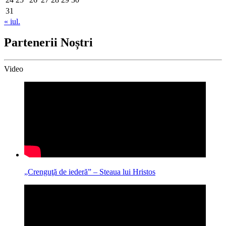
31
« iul.
Partenerii Noștri
Video
„Crenguţă de iederă” – Steaua lui Hristos