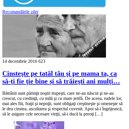
Recomandările zilei
14 decembrie 2016
623
Cinsteşte pe tatăl tău şi pe mama ta, ca
să-ți fie ție bine și să trăieşti ani mulți…
Bătrânii sunt părinţii noştri trupeşti, care ne-au născut şi ne-au
crescut, cu credinţă, cu milă şi cu mare jertfă. De aceea, rudele lor,
mai ales fiii, fraţii şi nepoţii, sunt obligaţi creştineşte şi omeneşte să
le dea cinstea, ascultarea şi respectul cuvenit. Apoi să-i îngrijească,
să le asigure cele necesare vieţii, să-i ducă la preoţi […]