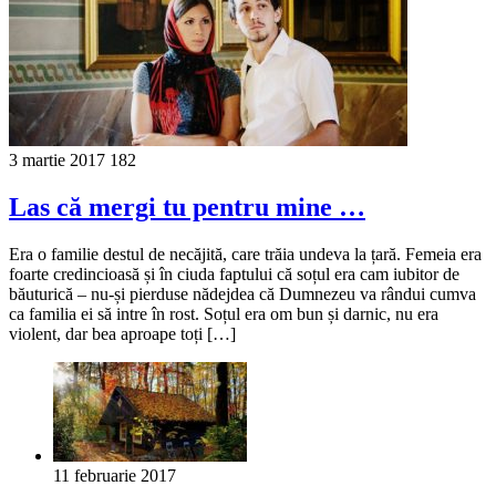
3 martie 2017
182
Las că mergi tu pentru mine …
Era o familie destul de necăjită, care trăia undeva la țară. Femeia era
foarte credincioasă și în ciuda faptului că soțul era cam iubitor de
băuturică – nu-și pierduse nădejdea că Dumnezeu va rândui cumva
ca familia ei să intre în rost. Soțul era om bun și darnic, nu era
violent, dar bea aproape toți […]
11 februarie 2017