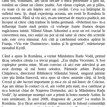
când noi, voluntarii, am făcut fiecare o mică prezentare a ţării lui,
românii au cântat un cântec psaltic. Am rămas copleşit, am şi plâns,
cu toate că nu am înţeles nici un cuvânt. Ceva s-a întâmplat în
sufletul meu. Şi, după experienţa aceasta, am venit în România în
acea toamnă. Până să vin aici, m-am interesat de muzica psaltică, am
început să citesc cărţi traduse în limba germană. «Pelerinul rus» m-a
influenţat foarte mult pentru că vorbeşte foarte frumos despre
rugăciunea inimii. Sfântul Siluan Athonitul a avut un rol crucial în
convertirea mea, nici astăzi nu pot să mă satur să citesc din scrierile
sale, este ceva minunat. Am citit şi catehismul ortodox apărut în
Franţa, «Viu este Dumnezeu», tradus şi în germană“, mărturiseşte
monahul Kyrill.
Când a ajuns în România, a vizitat Mănăstirea Radu Vodă, primul
lăcaş ortodox căruia i-a trecut pragul. „Era slujba Vecerniei. A fost
copleşitor pentru mine. M-am convins că aici este adevărul şi am
avut dorinţa să mă botez ortodox. Părintele arhim. Policarp
Chiţulescu, directorul Bibliotecii Sfântului Sinod, singurul părinte
care ştia limba franceză, mi-a spus să citesc anumite cărţi, să învăţ
Crezul şi alte lucruri importante şi mi-a zis să mă întorc de Crăciun.
Aşa am rămas în contact cu el, am vorbit prin mail, m-a catehizat şi
m-a botezat chiar de Naşterea Domnului, aici la Mănăstirea Radu
Vodă“, îşi aminteşte neamţul care a primit la botez numele Antim. În
vara următoare, în anul 2008, dragostea de „acasă“ l-a readus în
România. Şi-a făcut serviciul militar muncind în folosul comunităţii