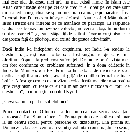
mai este nici dragoste, nici ură, nu mai există nimic. În islam este
Allah care iubeşte doar pe cei care cred în el, doar pe cei care sunt
drept-credincioşi, chiar se spune în Coran că urăşte pe păcătoşi. Însă
în creştinism Dumnezeu iubeşte păcătoşii. Atunci când Mântuitorul
Iisus Hristos este întrebat de ce mănâncă cu păcătoşii, El răspunde
că doar cei bolnavi au nevoie de doctor, nu cei sănătoşi. În hinduism
sunt zei care ei înşişi sunt stăpâniţi de patimi. Doar în creştinism este
dragostea faţă de păcătoşi, aici există dragostea adevărată“.
Dacă India l-a îndepărtat de creştinism, tot India l-a readus la
creştinism. „Creştinismul ortodox a fost singura religie care mi-a
oferit un răspuns la problema suferinţei. De multe ori în viaţa mea
am fost confruntat cu problema suferinţei. În a doua călătorie în
India, la Mumbai, am fost la un ordin catolic de maici care s-au
dedicat slujirii aproapelui, având grijă de copiii suferinzi de toate
bolile. A fost groaznic ce am văzut acolo. Jertfa maicilor m-a readus
spre creştinism, cu toate că eu nu m-am dezis niciodată cu totul de
creştinism“, mărturiseşte monahul Kyrill.
„Ceva s-a întâmplat în sufletul meu“
Primul contact cu Ortodoxia a fost în cea mai secularizată ţară
europeană. La 19 ani a lucrat în Franţa pe timp de vară ca voluntar
la un centru social pentru persoane cu dizabilităţi. Din pronia lui
Dumnezeu, la acest centru au venit şi voluntari români. „Într-o seară,