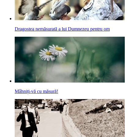
Dragostea nemăsurată a lui Dumnezeu pentru om
Mâhniți-vă cu măsură!