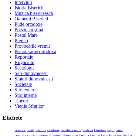
Interviuri
Istoria Bisericii
Muzica bisericească
Oamenii Bisericii
Pilde ortodoxe
Poezie creştină
Postul Mare
Predici
Provocările vremii
Psihoterapie ortodoxă
Reportaje
Rugăciuni
Sectologie
Seri duhovnicești
Sfaturi duhovnicești
Societate
Știri externe
Ştiri interne
Tineret
Vieţile Sfinţilor
Etichete
Biserica
boala
bucurie
casatorie
catedrala mitropolitană
Chisinau
copii
copil
credinta
cruce
dragoste
duhovnic
dumnezeu
familia
familie
fapte bune
femeie
har