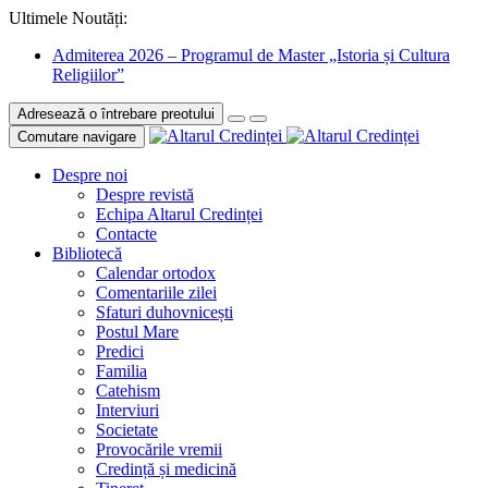
Ultimele Noutăți:
Admiterea 2026 – Programul de Master „Istoria și Cultura
Religiilor”
Adresează o întrebare preotului
Comutare navigare
Despre noi
Despre revistă
Echipa Altarul Credinței
Contacte
Bibliotecă
Calendar ortodox
Comentariile zilei
Sfaturi duhovnicești
Postul Mare
Predici
Familia
Catehism
Interviuri
Societate
Provocările vremii
Credință și medicină