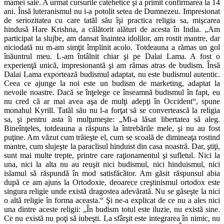
mamei sale. A urmat cursurile catehetice şi a primit confirmarea la 14
ani. Însă luteranismul nu i-a potolit setea de Dumnezeu. Impresionat
de seriozitatea cu care tatăl său îşi practica religia sa, mişcarea
hindusă Hare Krishna, a călătorit alături de acesta în India. „Am
participat la slujbe, am dansat înaintea idolilor, am rostit mantre, dar
niciodată nu m-am simţit împlinit acolo. Totdeauna a rămas un gol
înăuntrul meu. L-am întâlnit chiar şi pe Dalai Lama. A fost o
experienţă unică, impresionantă şi am rămas atras de budism. Însă
Dalai Lama exportează budismul adaptat, nu este budismul autentic.
Ceea ce ajunge la noi este un budism de marketing, adaptat la
nevoile noastre. Dacă se înţelege ce înseamnă budismul în fapt, eu
nu cred că ar mai avea aşa de mulţi adepţi în Occident“, spune
monahul Kyrill. Tatăl său nu l-a forţat să se convertească la religia
sa, şi pentru asta îi mulţumeşte: „Mi-a lăsat libertatea să aleg.
Bineînţeles, totdeauna a răspuns la întrebările mele, şi nu au fost
puţine. Am văzut cum trăieşte el, cum se scoală de dimineaţa rostind
mantre, cum slujeşte la paraclisul hinduist din casa noastră. Dar, ştiţi,
sunt mai multe trepte, printre care raţionamentul şi sufletul. Nici la
una, nici la alta nu au reuşit nici budismul, nici hinduismul, nici
islamul să răspundă în mod satisfăcător. Am găsit răspunsul abia
după ce am ajuns la Ortodoxie, deoarece creştinismul ortodox este
singura religie unde există dragostea adevărată. Nu se găseşte la nici
o altă religie în forma aceasta.“ Şi ne-a explicat de ce nu a ales nici
una dintre aceste religii: „În budism totul este iluzie, nu există sine.
Ce nu există nu poţi să iubeşti. La sfârşit este integrarea în nimic, nu