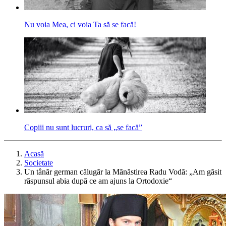
Nu voia Mea, ci voia Ta să se facă!
Copiii nu sunt lucruri, ca să „se facă”
Acasă
Societate
Un tânăr german călugăr la Mănăstirea Radu Vodă: „Am găsit
răspunsul abia după ce am ajuns la Ortodoxie“