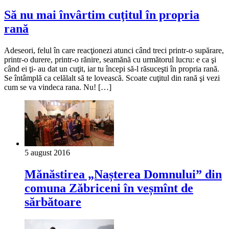
Să nu mai învârtim cuţitul în propria
rană
Adeseori, felul în care reacţionezi atunci când treci printr-o supărare,
printr-o durere, printr-o rănire, seamănă cu următorul lucru: e ca şi
când ei ţi- au dat un cuţit, iar tu începi să-l răsuceşti în propria rană.
Se întâmplă ca celălalt să te lovească. Scoate cuţitul din rană şi vezi
cum se va vindeca rana. Nu! […]
5 august 2016
Mănăstirea „Nașterea Domnului” din
comuna Zăbriceni în veșmînt de
sărbătoare