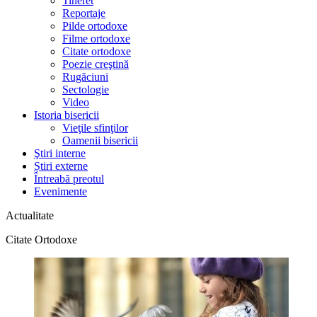
Tineret
Reportaje
Pilde ortodoxe
Filme ortodoxe
Citate ortodoxe
Poezie creştină
Rugăciuni
Sectologie
Video
Istoria bisericii
Vieţile sfinţilor
Oamenii bisericii
Ştiri interne
Știri externe
Întreabă preotul
Evenimente
Actualitate
Citate Ortodoxe