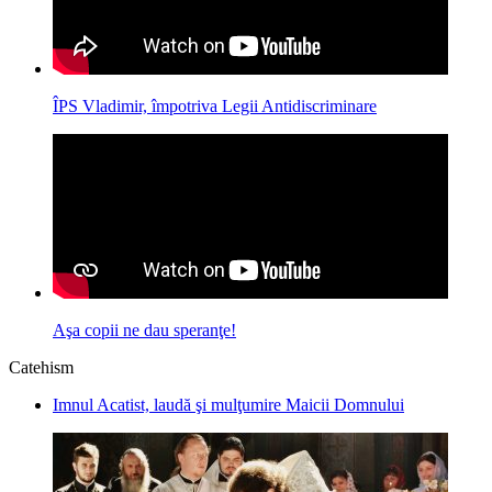
ÎPS Vladimir, împotriva Legii Antidiscriminare
Aşa copii ne dau speranţe!
Catehism
Imnul Acatist, laudă şi mulţumire Maicii Domnului