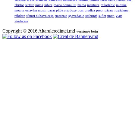
Hristos
iertare
inimă
iubire
maica domnului
mama
mantuire
milostenie
minune
moarte
octavian mosin
pacat
pilde ortodoxe
post
predica
preot
păcate
rugăciune
răbdare
sfaturi duhovnicești
smerenie
spovedanie
suferinţă
suflet
tineri
viata
vindecare
Copyright © 2016 Altarulcredinței.md
versiune beta