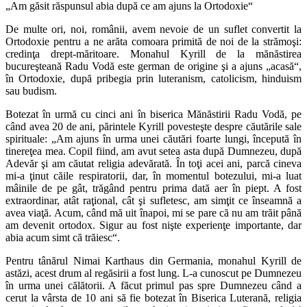
„Am găsit răspunsul abia după ce am ajuns la Ortodoxie“
De multe ori, noi, românii, avem nevoie de un suflet convertit la
Ortodoxie pentru a ne arăta comoara primită de noi de la strămoşi:
credinţa drept-măritoare. Monahul Kyrill de la mănăstirea
bucureşteană Radu Vodă este german de origine şi a ajuns „acasă“,
în Ortodoxie, după pribegia prin luteranism, catolicism, hinduism
sau budism.
Botezat în urmă cu cinci ani în biserica Mănăstirii Radu Vodă, pe
când avea 20 de ani, părintele Kyrill povesteşte despre căutările sale
spirituale: „Am ajuns în urma unei căutări foarte lungi, începută în
tinereţea mea. Copil fiind, am avut setea asta după Dumnezeu, după
Adevăr şi am căutat religia adevărată. În toţi acei ani, parcă cineva
mi-a ţinut căile respiratorii, dar, în momentul botezului, mi-a luat
mâinile de pe gât, trăgând pentru prima dată aer în piept. A fost
extraordinar, atât raţional, cât şi sufletesc, am simţit ce înseamnă a
avea viaţă. Acum, când mă uit înapoi, mi se pare că nu am trăit până
am devenit ortodox. Sigur au fost nişte experienţe importante, dar
abia acum simt că trăiesc“.
Pentru tânărul Nimai Karthaus din Germania, monahul Kyrill de
astăzi, acest drum al regăsirii a fost lung. L-a cunoscut pe Dumnezeu
în urma unei călătorii. A făcut primul pas spre Dumnezeu când a
cerut la vârsta de 10 ani să fie botezat în Biserica Luterană, religia