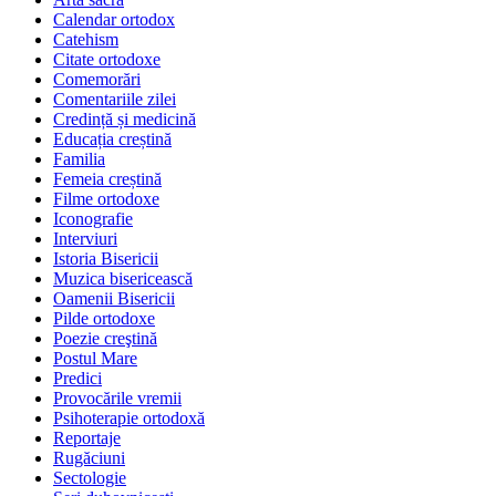
Calendar ortodox
Catehism
Citate ortodoxe
Comemorări
Comentariile zilei
Credință și medicină
Educația creștină
Familia
Femeia creștină
Filme ortodoxe
Iconografie
Interviuri
Istoria Bisericii
Muzica bisericească
Oamenii Bisericii
Pilde ortodoxe
Poezie creştină
Postul Mare
Predici
Provocările vremii
Psihoterapie ortodoxă
Reportaje
Rugăciuni
Sectologie