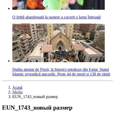
O fetiță abandonată la naștere a cucerit o lume întreagă
Dublu atentat de Florii, la biserici ortodoxe din Egipt. Statul
Islamic revendică atacurile. Peste 44 de morţi şi 138 de răniţi
Acasă
Media
EUN_1743_новый размер
EUN_1743_новый размер