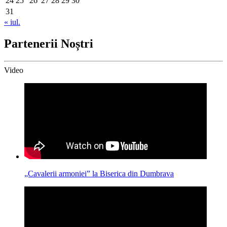
24
25
26
27
28
29
30
31
« iul.
Partenerii Noștri
Video
„Cavalerii armoniei” la Biserica din Dumbrava