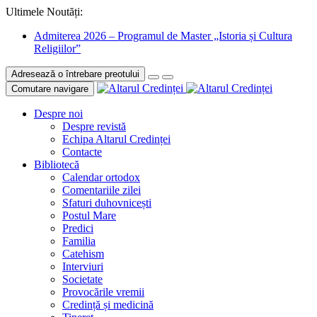
Ultimele Noutăți:
Admiterea 2026 – Programul de Master „Istoria și Cultura
Religiilor”
Adresează o întrebare preotului
Comutare navigare
Despre noi
Despre revistă
Echipa Altarul Credinței
Contacte
Bibliotecă
Calendar ortodox
Comentariile zilei
Sfaturi duhovnicești
Postul Mare
Predici
Familia
Catehism
Interviuri
Societate
Provocările vremii
Credință și medicină