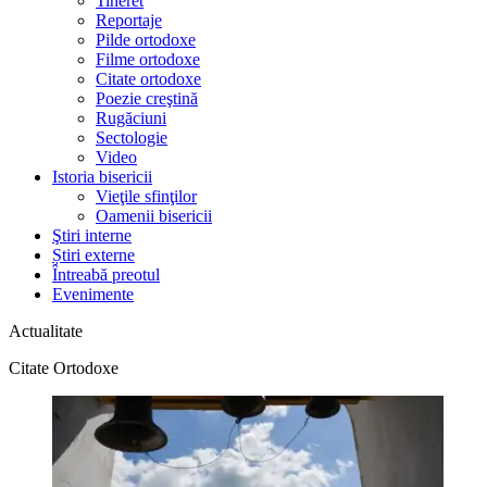
Tineret
Reportaje
Pilde ortodoxe
Filme ortodoxe
Citate ortodoxe
Poezie creştină
Rugăciuni
Sectologie
Video
Istoria bisericii
Vieţile sfinţilor
Oamenii bisericii
Ştiri interne
Știri externe
Întreabă preotul
Evenimente
Actualitate
Citate Ortodoxe