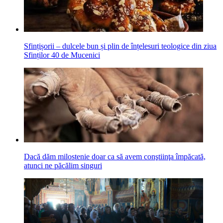
Sfințișorii – dulcele bun și plin de înțelesuri teologice din ziua
Sfinților 40 de Mucenici
Dacă dăm milostenie doar ca să avem conştiinţa împăcată,
atunci ne păcălim singuri