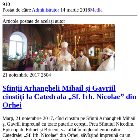
910
Postat de către
Administrator
14 martie 2016
Media
Articole postate de același autor
21 noiembrie 2017
2504
Sfinții Arhangheli Mihail și Gavriil
cinstiți la Catedrala „Sf. Irh. Nicolae” din
Orhei
Marți, 21 noiembrie 2017, cînd cinstim pe Sfinții Arhangheli Mihail
și Gavriil împreună cu toate puterile cerești, Prea Sfințitul Nicodim,
Episcop de Edineț și Briceni, s-a aflat în mijlocul enoriașilor
Catedralei „Sf. Irh. Nicolae” din Orhei, săvîrșind împreună cu un