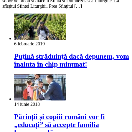
sobor de preoți și diaconi Sfînta și Dumnezeiasca Liturghie. La
sfîrșitul Sfintei Liturghii, Prea Sfințitul […]
6 februarie 2019
Puţină stră­duinţă dacă depunem, vom
înainta în chip minunat!
14 iunie 2018
Părinții și copiii români vor fi
„educați” să accepte familia