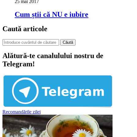
25 mai 2017
Cum știi că NU e iubire
Caută articole
Căută
Alătură-te canalulului nostru de
Telegram!
Recomandările zilei