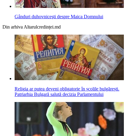
Gânduri duhovniceşti despre Maica Domnului
Din arhiva Altarulcredinței.md
Religia ar putea deveni obligatorie în școlile bulgărești.
Patriarhia Bulgară salută decizia Parlamentului