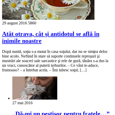
29 august 2016
5860
Atât otrava, cât şi antidotul se află în
inimile noastre
După nuntă, soţia s‑a mutat în casa soţului, dar nu se simţea deloc
bine acolo. Nefiind în stare să suporte continuele reproşuri şi
mustrări ale soacrei sale sarcastice şi rele de gură, tânăra s‑a dus la
un vraci, cunoscător al puterii ierburilor. – Ce vânt te‑aduce,
frumoaso? – a întrebat acela. – Îmi iubesc soţul, […]
27 mai 2016
„Dă-mi un peştişor pentru fratele…”