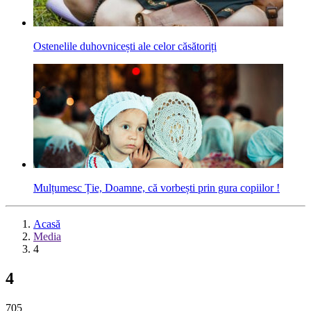
Ostenelile duhovnicești ale celor căsătoriți
Mulțumesc Ție, Doamne, că vorbești prin gura copiilor !
Acasă
Media
4
4
705