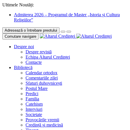
Ultimele Noutăți:
Admiterea 2026 – Programul de Master „Istoria și Cultura
Religiilor”
Adresează o întrebare preotului
Comutare navigare
Despre noi
Despre revistă
Echipa Altarul Credinței
Contacte
Bibliotecă
Calendar ortodox
Comentariile zilei
Sfaturi duhovnicești
Postul Mare
Predici
Familia
Catehism
Interviuri
Societate
Provocările vremii
Credință și medicină