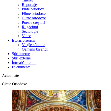
Tineret
Reportaje
Pilde ortodoxe
Filme ortodoxe
Citate ortodoxe
Poezie creştină
Rugăciuni
Sectologie
Video
Istoria bisericii
Vieţile sfinţilor
Oamenii bisericii
Ştiri interne
Știri externe
Întreabă preotul
Evenimente
Actualitate
Citate Ortodoxe