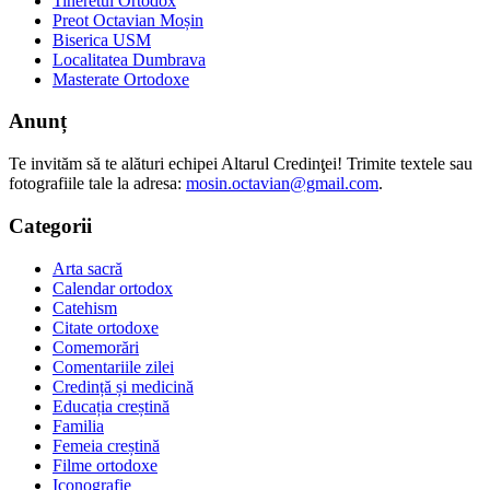
Tineretul Ortodox
Preot Octavian Moșin
Biserica USM
Localitatea Dumbrava
Masterate Ortodoxe
Anunț
Te invităm să te alături echipei Altarul Credinţei! Trimite textele sau
fotografiile tale la adresa:
mosin.octavian@gmail.com
.
Categorii
Arta sacră
Calendar ortodox
Catehism
Citate ortodoxe
Comemorări
Comentariile zilei
Credință și medicină
Educația creștină
Familia
Femeia creștină
Filme ortodoxe
Iconografie