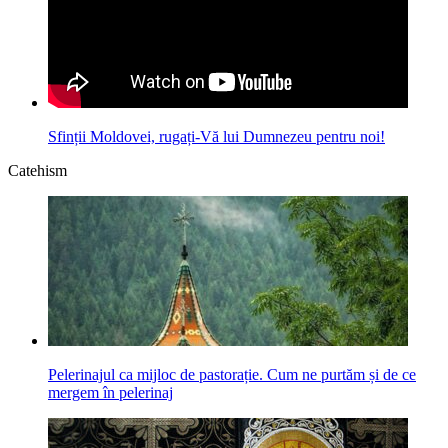
Sfinții Moldovei, rugați-Vă lui Dumnezeu pentru noi!
Catehism
Pelerinajul ca mijloc de pastorație. Cum ne purtăm și de ce
mergem în pelerinaj