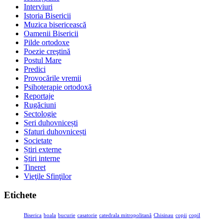
Interviuri
Istoria Bisericii
Muzica bisericească
Oamenii Bisericii
Pilde ortodoxe
Poezie creştină
Postul Mare
Predici
Provocările vremii
Psihoterapie ortodoxă
Reportaje
Rugăciuni
Sectologie
Seri duhovnicești
Sfaturi duhovnicești
Societate
Știri externe
Ştiri interne
Tineret
Vieţile Sfinţilor
Etichete
Biserica
boala
bucurie
casatorie
catedrala mitropolitană
Chisinau
copii
copil