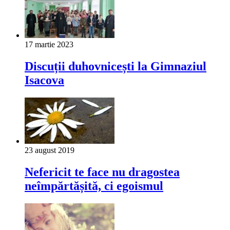
17 martie 2023
Discuții duhovnicești la Gimnaziul
Isacova
23 august 2019
Nefericit te face nu dragostea
neîmpărtășită, ci egoismul