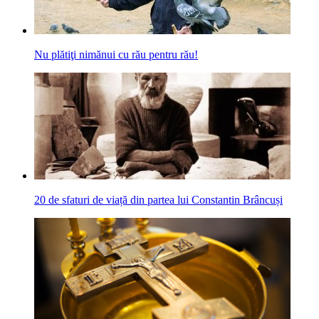
Nu plătiţi nimănui cu rău pentru rău!
20 de sfaturi de viață din partea lui Constantin Brâncuși