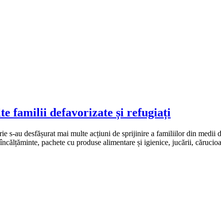
e familii defavorizate și refugiați
e s-au desfășurat mai multe acțiuni de sprijinire a familiilor din medii
, încălțăminte, pachete cu produse alimentare și igienice, jucării, căruci