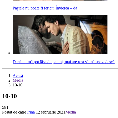
Paștele nu poate fi fericit. Învierea – da!
Dacă nu mă pot lăsa de patimi, mai are rost să mă spovedesc?
Acasă
Media
10-10
10-10
581
Postat de către
Irina
12 februarie 2021
Media