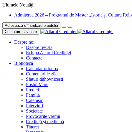
Ultimele Noutăți:
Admiterea 2026 – Programul de Master „Istoria și Cultura Relig
Adresează o întrebare preotului
Comutare navigare
Despre noi
Despre revistă
Echipa Altarul Credinței
Contacte
Bibliotecă
Calendar ortodox
Comentariile zilei
Sfaturi duhovnicești
Postul Mare
Predici
Familia
Catehism
Interviuri
Societate
Provocările vremii
Credință și medicină
Tineret