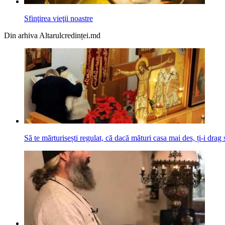
Sfinţirea vieţii noastre
Din arhiva Altarulcredinței.md
Să te mărturisești regulat, că dacă mături casa mai des, ți-i drag