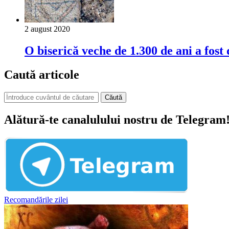
2 august 2020
O biserică veche de 1.300 de ani a fos
Caută articole
Căută
Alătură-te canalulului nostru de Telegram
Recomandările zilei