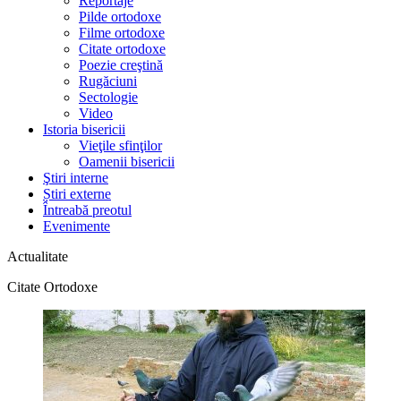
Reportaje
Pilde ortodoxe
Filme ortodoxe
Citate ortodoxe
Poezie creştină
Rugăciuni
Sectologie
Video
Istoria bisericii
Vieţile sfinţilor
Oamenii bisericii
Ştiri interne
Știri externe
Întreabă preotul
Evenimente
Actualitate
Citate Ortodoxe