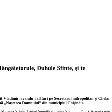
ngâietorule, Duhule Sfinte, şi te
it Vladimir, avându-i alături pe Secretarul mitropolitan și Chelar
tană „Nașterea Domnului” din municipiul Chișinău.
ărbătoarea Sfintei Treimi (numită şi Lunea Sfântului Duh). Aceasta este