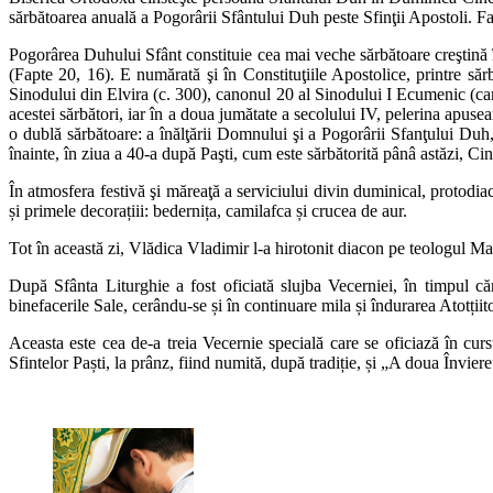
sărbătoarea anuală a Pogorârii Sfântului Duh peste Sfinţii Apostoli. Fa
Pogorârea Duhului Sfânt constituie cea mai veche sărbătoare creştină î
(Fapte 20, 16). Ε numărată şi în Constituţiile Apostolice, printre săr
Sinodului din Elvira (c. 300), canonul 20 al Sinodului I Ecumenic (care
acestei sărbători, iar în a doua jumătate a secolului IV, pelerina apus
o dublă sărbătoare: a înălţării Domnului şi a Pogorârii Sfanţului Duh,
înainte, în ziua a 40-a după Paşti, cum este sărbătorită pânâ astăzi,
În atmosfera festivă şi măreaţă a serviciului divin duminical, protodi
și primele decorațiii: bedernița, camilafca și crucea de aur.
Tot în această zi, Vlădica Vladimir l-a hirotonit diacon pe teologul 
După Sfânta Liturghie a fost oficiată slujba Vecerniei, în timpul c
binefacerile Sale, cerându-se și în continuare mila și îndurarea Atotții
Aceasta este cea de-a treia Vecernie specială care se oficiază în cur
Sfintelor Paști, la prânz, fiind numită, după tradiție, și „A doua Înviere