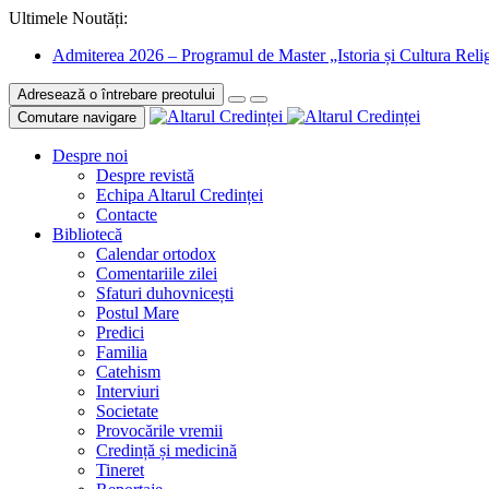
Ultimele Noutăți:
Admiterea 2026 – Programul de Master „Istoria și Cultura Relig
Adresează o întrebare preotului
Comutare navigare
Despre noi
Despre revistă
Echipa Altarul Credinței
Contacte
Bibliotecă
Calendar ortodox
Comentariile zilei
Sfaturi duhovnicești
Postul Mare
Predici
Familia
Catehism
Interviuri
Societate
Provocările vremii
Credință și medicină
Tineret