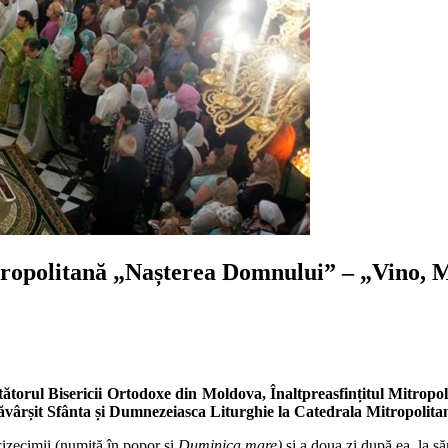
ropolitană „Nașterea Domnului” – „Vino, Mâ
ătătorul Bisericii Ortodoxe din Moldova, Înaltpreasfințitul Mitropol
 săvârșit Sfânta și Dumnezeiasca Liturghie la Catedrala Mitropoli
izecimii (numită în popor şi
Duminica mare)
şi a doua zi după ea, la s