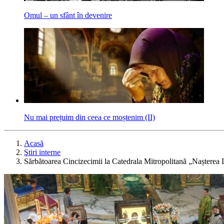
Omul – un sfânt în devenire
Nu mai prețuim din ceea ce moștenim (II)
Acasă
Ştiri interne
Sărbătoarea Cincizecimii la Catedrala Mitropolitană „Nașterea D