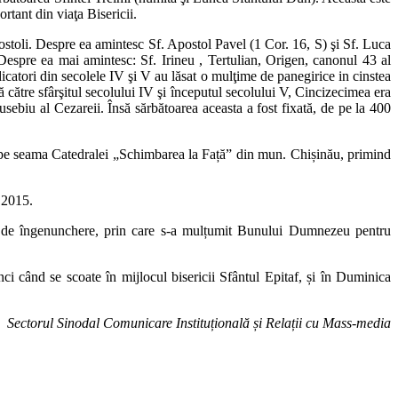
rtant din viaţa Bisericii.
ostoli. Despre ea amintesc Sf. Apostol Pavel (1 Cor. 16, S) şi Sf. Luca
. Despre ea mai amintesc: Sf. Irineu , Tertulian, Origen, canonul 43 al
icatori din secolele IV şi V au lăsat o mulţime de panegirice in cinstea
 către sfârşitul secolului IV şi începutul secolului V, Cincizecimea era
sebiu al Cezareii. Însă sărbătoarea aceasta a fost fixată, de pe la 400
ot, pe seama Catedralei „Schimbarea la Față” din mun. Chișinău, primind
 2015.
nile de îngenunchere, prin care s-a mulțumit Bunului Dumnezeu pentru
ci când se scoate în mijlocul bisericii Sfântul Epitaf, și în Duminica
Sectorul Sinodal Comunicare Instituțională și Relații cu Mass-media