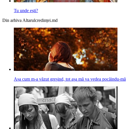
Tu unde eşti?
Din arhiva Altarulcredinței.md
Așa cum m-a văzut greșind, tot așa mă va vedea pocăindu-mă