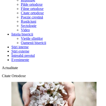
Reportaje
Pilde ortodoxe
Filme ortodoxe
Citate ortodoxe
Poezie creştină
Rugăciuni
Sectologie
Video
Istoria bisericii
Vieţile sfinţilor
Oamenii bisericii
Ştiri interne
Știri externe
Întreabă preotul
Evenimente
Actualitate
Citate Ortodoxe