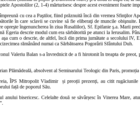
ptele Apostolilor (2, 1-4) mărturisesc despre acest eveniment foarte impo
mpreună cu cea a Paştilor, fiind prăznuită încă din vremea Sfinţilor Ap
bătorile în care sclavii se cuvine să fie eliberaţi de muncile obişnuite
 opreşte îngenuncherea în ziua Rusaliilor), Sf. Epifanie ş.a. Marii pred
eană Egeria descrie modul cum era sărbătorită pe atunci la Ierusalim. Până
 aşa cum o descrie, de altfel, încă din prima jumătate a secolului IV, Eu
 Cincizecimea rămânând numai ca Sărbătoarea Pogorârii Sfântului Duh.
aconul Valeriu Balan s-a învrednicit de a fi hirotonit în treapta de pre
Marian Plămădeală, absolvent al Seminarului Teologic din Paris, promoția
ăreia, ÎPS Mitropolit Vladimir și preoții prezenți, au citit rugăciu
torului față de poporul Său.
sul anului bisericesc. Celelalte două se săvârșesc în Vinerea Mare, atun
”.