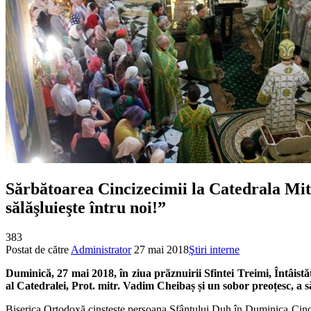
Sărbătoarea Cincizecimii la Catedrala Mit
sălăşluieşte întru noi!”
383
Postat de către
Administrator
27 mai 2018
Ştiri interne
Duminică, 27 mai 2018, în ziua prăznuirii Sfintei Treimi, Întâist
al Catedralei, Prot. mitr. Vadim Cheibaș și un sobor preoțesc, a
Biserica Ortodoxă cinsteşte persoana Sfântului Duh în Duminica Cinc