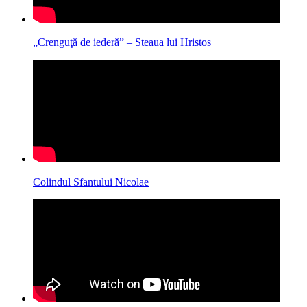
„Crenguţă de iederă” – Steaua lui Hristos
Colindul Sfantului Nicolae