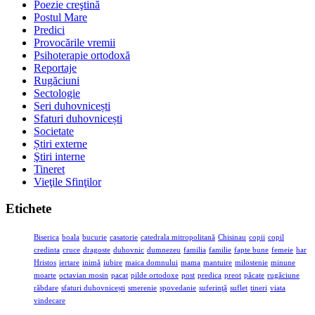
Poezie creştină
Postul Mare
Predici
Provocările vremii
Psihoterapie ortodoxă
Reportaje
Rugăciuni
Sectologie
Seri duhovnicești
Sfaturi duhovnicești
Societate
Știri externe
Ştiri interne
Tineret
Vieţile Sfinţilor
Etichete
Biserica
boala
bucurie
casatorie
catedrala mitropolitană
Chisinau
copii
copil
credinta
cruce
dragoste
duhovnic
dumnezeu
familia
familie
fapte bune
femeie
har
Hristos
iertare
inimă
iubire
maica domnului
mama
mantuire
milostenie
minune
moarte
octavian mosin
pacat
pilde ortodoxe
post
predica
preot
păcate
rugăciune
răbdare
sfaturi duhovnicești
smerenie
spovedanie
suferinţă
suflet
tineri
viata
vindecare