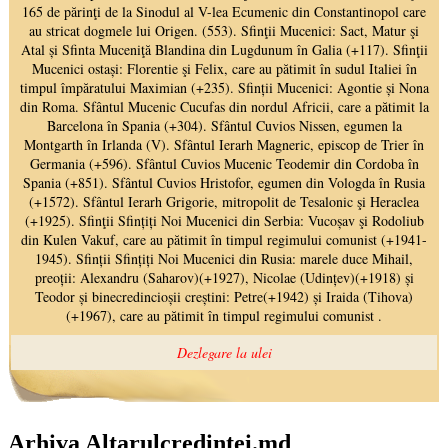
Arhiva Altarulcredinței.md