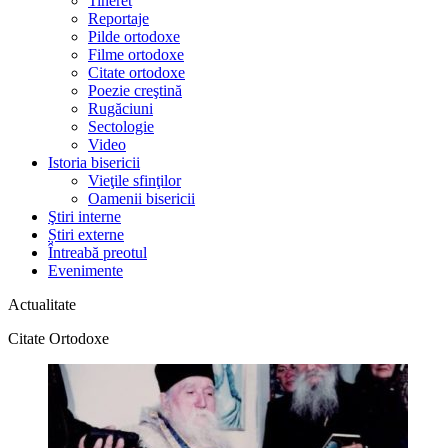
Tineret
Reportaje
Pilde ortodoxe
Filme ortodoxe
Citate ortodoxe
Poezie creştină
Rugăciuni
Sectologie
Video
Istoria bisericii
Vieţile sfinţilor
Oamenii bisericii
Ştiri interne
Știri externe
Întreabă preotul
Evenimente
Actualitate
Citate Ortodoxe