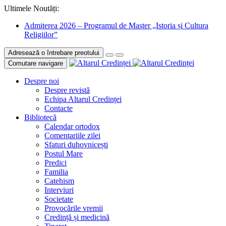
Ultimele Noutăți:
Admiterea 2026 – Programul de Master „Istoria și Cultura
Religiilor”
Adresează o întrebare preotului
Comutare navigare
Despre noi
Despre revistă
Echipa Altarul Credinței
Contacte
Bibliotecă
Calendar ortodox
Comentariile zilei
Sfaturi duhovnicești
Postul Mare
Predici
Familia
Catehism
Interviuri
Societate
Provocările vremii
Credință și medicină