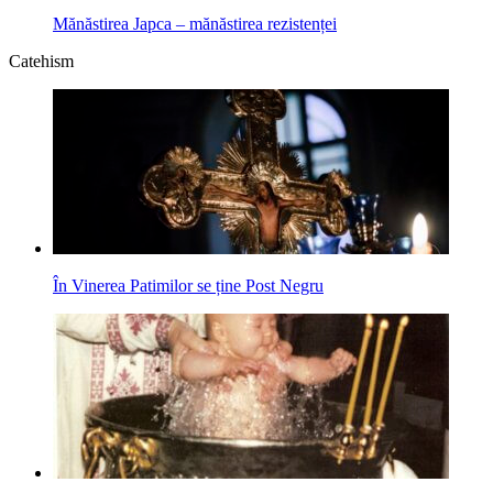
Mănăstirea Japca – mănăstirea rezistenței
Catehism
În Vinerea Patimilor se ține Post Negru