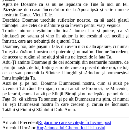
Ajută-ne Doamne ca să nu ne lepădăm de Tine în nici un fel.
Păzeşte-ne de ceasul încercărilor de la Apocalipsă şi scrie numele
nostru în Cartea Vieţii Tale.
Deschide Doamne urechile sufletelor noastre, ca să audă glasul
trâmbiţei Tale celei de mântuire şi să înviem pentru viaţa veşnică.
Trimite tuturor creştinilor din toată lumea har şi putere, ca să
biruiască pe satana şi vino în ajutor la tot creştinul cel necăjit şi
întristat, care are trebuinţă de ajutorul Tău.
Doamne, noi, oile păşunii Tale, nu avem nici o altă apărare, ci numai
Tu eşti apărătorul nostru cel puternic şi numai în Tine ne încredem,
de aceea te rugăm să ne ajuţi şi să nu ne lepezi de la faţa Ta.
Adu-Ţi aminte Doamne şi de cei adormiţi din neamurile noastre, de
părinţii noştri, de toţi fraţii şi surorile care au plecat dintre noi, de toţi
cei ce s-au pomenit la Sfintele Liturghii şi sărindare şi pomeneşte-i
întru împărăţia Ta.
Auzi-ne şi pe noi, Doamne Dumnezeul nostru, cum ai auzit pe
Ucenicii Tăi când Te rugau, cum ai auzit pe Prooroci, pe Mucenici,
pe Ierarhi, cum ai auzit pe Sfinţii Părinţi şi nu ne lepăda pe noi de la
Faţa Ta, că zidirea Ta suntem şi pe alt Dumnezeu nu ştim, ci numai
Tu eşti Dumnezeul nostru în care credem şi căruia ne închinăm
Tatălui şi Fiului şi Sfântului Duh. Amin.
Articolul Precedent
Rugăciune care se citeşte în fiecare post
Articolul Următor
Rugăciunea lui Gheron Iosif Isihastul