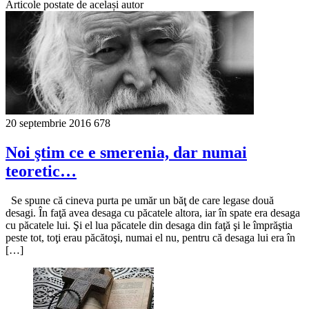
Articole postate de același autor
20 septembrie 2016
678
Noi ştim ce e smerenia, dar numai
teoretic…
Se spune că cineva purta pe umăr un băţ de care legase două
desagi. În faţă avea desaga cu păcatele altora, iar în spate era desaga
cu păcatele lui. Şi el lua păcatele din desaga din faţă şi le împrăştia
peste tot, toţi erau păcătoşi, numai el nu, pentru că desaga lui era în
[…]