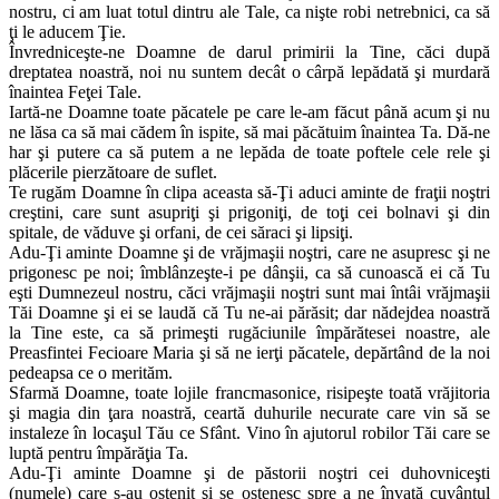
nostru, ci am luat totul dintru ale Tale, ca nişte robi netrebnici, ca să
ţi le aducem Ţie.
Învredniceşte-ne Doamne de darul primirii la Tine, căci după
dreptatea noastră, noi nu suntem decât o cârpă lepădată şi murdară
înaintea Feţei Tale.
Iartă-ne Doamne toate păcatele pe care le-am făcut până acum şi nu
ne lăsa ca să mai cădem în ispite, să mai păcătuim înaintea Ta. Dă-ne
har şi putere ca să putem a ne lepăda de toate poftele cele rele şi
plăcerile pierzătoare de suflet.
Te rugăm Doamne în clipa aceasta să-Ţi aduci aminte de fraţii noştri
creştini, care sunt asupriţi şi prigoniţi, de toţi cei bolnavi şi din
spitale, de văduve şi orfani, de cei săraci şi lipsiţi.
Adu-Ţi aminte Doamne şi de vrăjmaşii noştri, care ne asupresc şi ne
prigonesc pe noi; îmblânzeşte-i pe dânşii, ca să cunoască ei că Tu
eşti Dumnezeul nostru, căci vrăjmaşii noştri sunt mai întâi vrăjmaşii
Tăi Doamne şi ei se laudă că Tu ne-ai părăsit; dar nădejdea noastră
la Tine este, ca să primeşti rugăciunile împărătesei noastre, ale
Preasfintei Fecioare Maria şi să ne ierţi păcatele, depărtând de la noi
pedeapsa ce o merităm.
Sfarmă Doamne, toate lojile francmasonice, risipeşte toată vrăjitoria
şi magia din ţara noastră, ceartă duhurile necurate care vin să se
instaleze în locaşul Tău ce Sfânt. Vino în ajutorul robilor Tăi care se
luptă pentru împărăţia Ta.
Adu-Ţi aminte Doamne şi de păstorii noştri cei duhovniceşti
(numele) care s-au ostenit şi se ostenesc spre a ne învaţă cuvântul