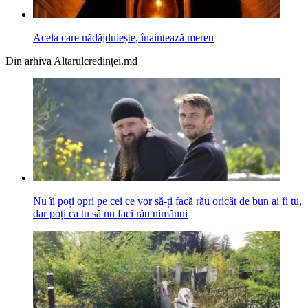
Acela care nădăjduiește, înaintează mereu
Din arhiva Altarulcredinței.md
Nu îi poți opri pe cei ce vor să-ți facă rău oricât de bun ai fi tu,
dar poți ca tu să nu faci rău nimănui