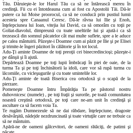
Tău. Dăruieşte-le lor Harul Tău ca să ne întărească mereu în
credinţă. Fii cu ei întotdeauna cum ai fost cu Apostolii Tăi. Dă-le
putere ca lui Moise proorocul, ca să ne conducă prin pustiul lumii
acesteia spre Canaanul Ceresc. Dă-le râvna lui Ilie şi Enoh,
înţelepciunea lui Ioan, vitejia lui David, ca să omorâm cu toţii pe
Goliat-diavolul, dimpreună cu toate uneltirile lui şi ajută-i ca să
trezească din somnul păcatelor cât mai multe suflete, spre a le aduce
pe calea mântuirii. Păzeşte-i Doamne cum ai păzit pe Ilie şi pe Elisei
şi trimite-le îngeri păzitori în călătorie şi în tot locul.
Adu-Ţi aminte Doamne de toţi preoţii cei binecredincioşi; păzeşte-i
pe dânşii şi îi ajută.
Depărtează Doamne pe toţi lupii îmbrăcaţi în piei de oaie, de la
turma Ta şi pe toţi închinătorii la idoli, care vor să rupă turma cu
lăcomiile, cu vicleşugurile şi cu toate smintelile lor.
Adu-Ţi aminte de toată Biserica cea ortodoxă şi o scapă de la
pierzare.
Pomeneşte Doamne întru Împărăţia Ta pe păstorul nostru
duhovnicesc (numele) , pe toţi fraţii şi surorile, pe toată comunitatea
noastră creştină ortodoxă, pe toţi care ne-am unit în credinţă şi
ascultare ca să facem voia Ta.
Te rugăm Dumnezeule să ne dai răbdare, înţelepciune, dragoste
desăvârşită, nădejde nezdruncinată şi toate virtuţile care ne trebuie ca
să ne mântuim.
Apără-ne de oameni gâlcevitori, de oameni rătăciţi, de patimi şi
păcate.