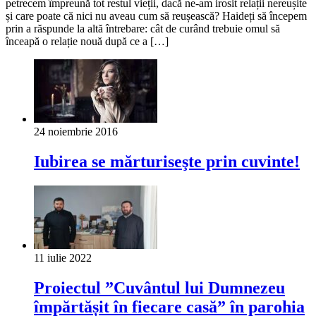
petrecem împreună tot restul vieții, dacă ne-am irosit relații nereușite
și care poate că nici nu aveau cum să reușească? Haideți să începem
prin a răspunde la altă întrebare: cât de curând trebuie omul să
înceapă o relație nouă după ce a […]
24 noiembrie 2016
Iubirea se mărturiseşte prin cuvinte!
11 iulie 2022
Proiectul ”Cuvântul lui Dumnezeu
împărtășit în fiecare casă” în parohia