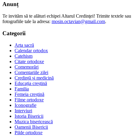
Anunț
Te invităm să te alături echipei Altarul Credinţei! Trimite textele sau
fotografiile tale la adresa:
mosin.octavian@gmail.com
.
Categorii
Arta sacră
Calendar ortodox
Catehism
Citate ortodoxe
Comemorări
Comentariile zilei
Credință și medicină
Educația creștină
Familia
Femeia creștină
Filme ortodoxe
Iconografie
Interviuri
Istoria Bisericii
Muzica bisericească
Oamenii Bisericii
Pilde ortodoxe