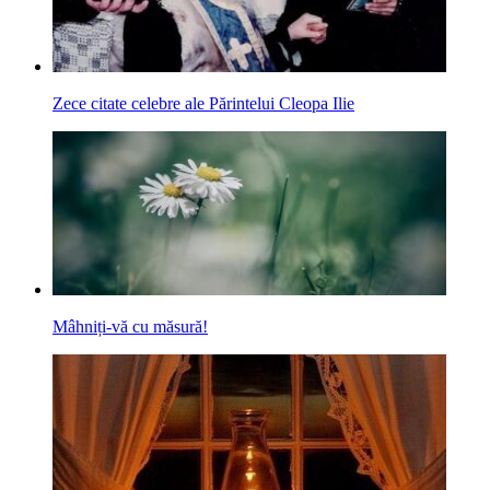
Zece citate celebre ale Părintelui Cleopa Ilie
Mâhniți-vă cu măsură!