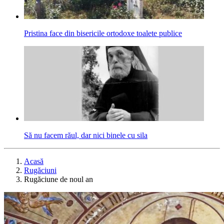
Pristina face din bisericile ortodoxe toalete publice
Să nu facem răul, dar nici binele cu sila
Acasă
Rugăciuni
Rugăciune de noul an