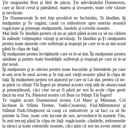
Ţie singurului Bun şi fără de păcat, Ţie adevăratului Dumnezeu,
care ai făcut cerul şi pământul, marea şi izvoarele, toate cele văzute
şi nevăzute.
Ţie Dumnezeule în trei feţe proslăvit ne închinăm, Te lăudăm, îţi
mulţumim şi Te rugăm; caută cu milostivire spre smerita noastră
rugăciune şi primeşte mulţumirile, laudele şi cererile noastre.
Mai întâi Te lăudăm pentru că ne-ai păzit până acum ca să nu cădem
în mâinile vrăjmaşilor văzuţi şi nevăzuţi. Te lăudăm şi-Ţi mulţumim
pentru toate darurile cele sufleteşti şi trupeşti pe care ni le-ai dat nouă
până în clipa de faţă.
Îţi mulţumim pentru învăţăturile care ni le-ai dat. Îţi mulţumim pentru
sănătate şi pentru toate bunătăţile sufleteşti şi trupeşti pe care ni le-ai
dat nouă.
Îţi mulţumim şi te slăvim pentru toate bucuriile şi întristările pe care
le-am avut în anul acesta şi în toţi anii vieţii noastre până în clipa de
faţă. Îţi mulţumim pentru tot ajutorul pe care ni l-ai dat, pentru că ne-
ai păzit cu sfinţii Tăi Îngeri pe drumul acestei vieţi atât de alunecoasă
şi primejdioasă, căci cine ne-ar fi păzit pe noi în acele clipe grele
dacă nu erai Tu, Păstorul nostru cel Bun cu Sfinţii Tăi Îngeri!
Te rugăm acum Dumnezeul nostru Cel Mare şi Minunat, Cel
închinat în Sfânta Treime, Tatăl-Creatorul, Fiul-Mântuitorul şi
Sfântul Duh-Sfinţitorul să cauţi cu milostivire şi să faci ca să fie
primite la Tine, toate cele lucrate de noi, nevrednicii în numele Tău,
în anii trecuţi până în clipa de faţă: rugăciunile, cântările, milosteniile
la săraci şi toate ostenelile noastre, căci ştim că noi nu avem nimic al