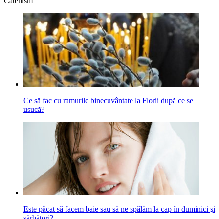
Catehism
Ce să fac cu ramurile binecuvântate la Florii după ce se
usucă?
Este păcat să facem baie sau să ne spălăm la cap în duminici şi
sărbători?