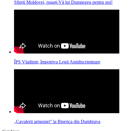
Sfinții Moldovei, rugați-Vă lui Dumnezeu pentru noi!
ÎPS Vladimir, împotriva Legii Antidiscriminare
„Cavalerii armoniei” la Biserica din Dumbrava