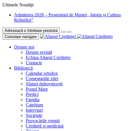
Ultimele Noutăți:
Admiterea 2026 – Programul de Master „Istoria și Cultura
Religiilor”
Adresează o întrebare preotului
Comutare navigare
Despre noi
Despre revistă
Echipa Altarul Credinței
Contacte
Bibliotecă
Calendar ortodox
Comentariile zilei
Sfaturi duhovnicești
Postul Mare
Predici
Familia
Catehism
Interviuri
Societate
Provocările vremii
Credință și medicină