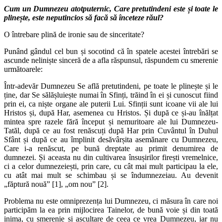
Cum un Dumnezeu atotputernic, Care pretutindeni este și toate le
plinește, este neputincios să facă să înceteze răul?
O întrebare plină de ironie sau de sinceritate?
Punând gândul cel bun și socotind că în spatele acestei întrebări se
ascunde neliniște sinceră de a afla răspunsul, răspundem cu smerenie
următoarele:
Într-adevăr Dumnezeu Se află pretutindeni, pe toate le plinește și le
ține, dar Se sălășluiește numai în Sfinți, trăind în ei și cunoscut fiind
prin ei, ca niște organe ale puterii Lui. Sfinții sunt icoane vii ale lui
Hristos și, după Har, asemenea cu Hristos. Și după ce și-au înălțat
mintea spre razele fără început și nemuritoare ale lui Dumnezeu-
Tatăl, după ce au fost renăscuți după Har prin Cuvântul în Duhul
Sfânt și după ce au împlinit desăvârșita asemănare cu Dumnezeu,
Care i-a renăscut, pe bună dreptate au primit denumirea de
dumnezei. Și aceasta nu din cultivarea însușirilor firești vremelnice,
ci a celor dumnezeiești, prin care, cu cât mai mult participau la ele,
cu atât mai mult se schimbau și se îndumnezeiau. Au devenit
„făptură nouă” [1], „om nou” [2].
Problema nu este omniprezența lui Dumnezeu, ci măsura în care noi
participăm la ea prin mijlocirea Tainelor, de bună voie și din toată
inima, cu smerenie și ascultare de ceea ce vrea Dumnezeu, iar nu