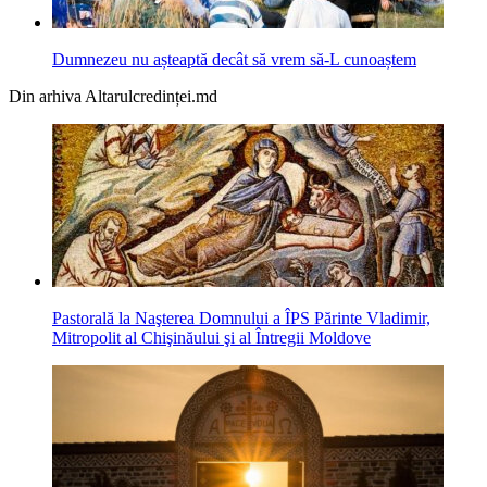
Dumnezeu nu așteaptă decât să vrem să-L cunoaștem
Din arhiva Altarulcredinței.md
Pastorală la Naşterea Domnului a ÎPS Părinte Vladimir,
Mitropolit al Chişinăului şi al Întregii Moldove