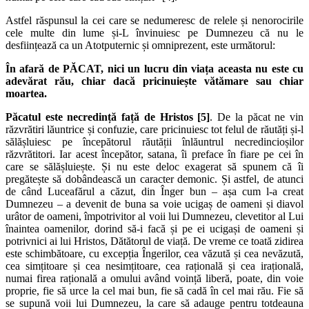
Astfel răspunsul la cei care se nedumeresc de relele și nenorocirile
cele multe din lume și-L învinuiesc pe Dumnezeu că nu le
desființează ca un Atotputernic și omniprezent, este următorul:
În afară de PĂCAT, nici un lucru din viața aceasta nu este cu
adevărat rău, chiar dacă pricinuiește vătămare sau chiar
moartea.
Păcatul este necredință față de Hristos
[5]
. De la păcat ne vin
răzvrătiri lăuntrice și confuzie, care pricinuiesc tot felul de răutăți și-l
sălășluiesc pe începătorul răutății înlăuntrul necredincioșilor
răzvrătitori. Iar acest începător, satana, îi preface în fiare pe cei în
care se sălășluiește. Și nu este deloc exagerat să spunem că îi
pregătește să dobândească un caracter demonic. Și astfel, de atunci
de când Luceafărul a căzut, din Înger bun – așa cum l-a creat
Dumnezeu – a devenit de buna sa voie ucigaș de oameni și diavol
urâtor de oameni, împotrivitor al voii lui Dumnezeu, clevetitor al Lui
înaintea oamenilor, dorind să-i facă și pe ei ucigași de oameni și
potrivnici ai lui Hristos, Dătătorul de viață. De vreme ce toată zidirea
este schimbătoare, cu excepția Îngerilor, cea văzută și cea nevăzută,
cea simțitoare și cea nesimțitoare, cea rațională și cea irațională,
numai firea rațională a omului având voință liberă, poate, din voie
proprie, fie să urce la cel mai bun, fie să cadă în cel mai rău. Fie să
se supună voii lui Dumnezeu, la care să adauge pentru totdeauna