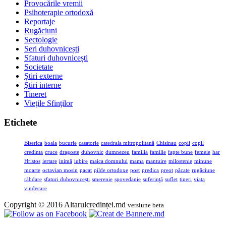
Provocările vremii
Psihoterapie ortodoxă
Reportaje
Rugăciuni
Sectologie
Seri duhovnicești
Sfaturi duhovnicești
Societate
Știri externe
Ştiri interne
Tineret
Vieţile Sfinţilor
Etichete
Biserica
boala
bucurie
casatorie
catedrala mitropolitană
Chisinau
copii
copil
credinta
cruce
dragoste
duhovnic
dumnezeu
familia
familie
fapte bune
femeie
har
Hristos
iertare
inimă
iubire
maica domnului
mama
mantuire
milostenie
minune
moarte
octavian mosin
pacat
pilde ortodoxe
post
predica
preot
păcate
rugăciune
răbdare
sfaturi duhovnicești
smerenie
spovedanie
suferinţă
suflet
tineri
viata
vindecare
Copyright © 2016 Altarulcredinței.md
versiune beta