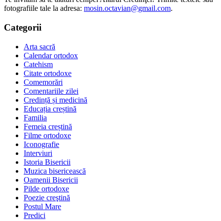
fotografiile tale la adresa:
mosin.octavian@gmail.com
.
Categorii
Arta sacră
Calendar ortodox
Catehism
Citate ortodoxe
Comemorări
Comentariile zilei
Credință și medicină
Educația creștină
Familia
Femeia creștină
Filme ortodoxe
Iconografie
Interviuri
Istoria Bisericii
Muzica bisericească
Oamenii Bisericii
Pilde ortodoxe
Poezie creştină
Postul Mare
Predici