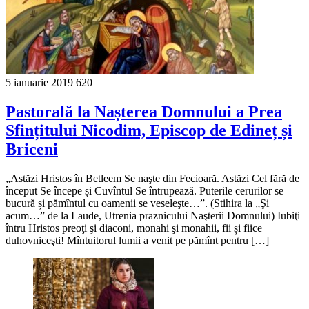
5 ianuarie 2019
620
Pastorală la Nașterea Domnului a Prea
Sfințitului Nicodim, Episcop de Edineț și
Briceni
„Astăzi Hristos în Betleem Se naşte din Fecioară. Astăzi Cel fără de
început Se începe și Cuvîntul Se întrupează. Puterile cerurilor se
bucură și pămîntul cu oamenii se veseleşte…”. (Stihira la „Şi
acum…” de la Laude, Utrenia praznicului Naşterii Domnului) Iubiţi
întru Hristos preoţi şi diaconi, monahi şi monahii, fii și fiice
duhovniceşti! Mîntuitorul lumii a venit pe pămînt pentru […]