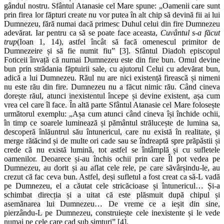
gândul nostru. Sfântul Atanasie cel Mare spune: „Oamenii care sunt
prin firea lor făpturi create nu vor putea în alt chip să devină fii ai lui
Dumnezeu, fără numai dacă primesc Duhul celui din fire Dumnezeu
adevărat. Iar pentru ca să se poate face aceasta,
Cuvântul s-a făcut
trup
(Ioan 1, 14), astfel încât să facă omenescul primitor de
Dumnezeire și să fie numit fiu” [3]. Sfântul Diadoh episcopul
Foticeii învață că numai Dumnezeu este din fire bun. Omul devine
bun prin strădania făptuirii sale, cu ajutorul Celui cu adevărat bun,
adică a lui Dumnezeu. Răul nu are nici existență firească și nimeni
nu este rău din fire. Dumnezeu nu a făcut nimic rău. Când cineva
dorește răul, atunci inexistentul începe și devine existent, așa cum
vrea cel care îl face. În altă parte Sfântul Atanasie cel Mare folosește
următorul exemplu: „Așa cum atunci când cineva își închide ochii,
în timp ce soarele luminează și pământul strălucește de lumina sa,
descoperă înlăuntrul său întunericul, care nu există în realitate, și
merge rătăcind și de multe ori cade sau se îndreaptă spre prăpăstii și
crede că nu există lumină, tot astfel se întâmplă și cu sufletele
oamenilor. Deoarece și-au închis ochii prin care Îl pot vedea pe
Dumnezeu, au dorit și au aflat cele rele, pe care săvârșindu-le, au
crezut că fac ceva bun. Astfel, deși sufletul a fost creat ca să-L vadă
pe Dumnezeu, el a căutat cele stricăcioase și întunericul… Și-a
schimbat direcția și a uitat că este plăsmuit după chipul și
asemănarea lui Dumnezeu… De vreme ce a ieșit din sine,
pierzându-L pe Dumnezeu, construiește cele inexistente și le vede
numai pe cele care cad sub simțuri” [4].