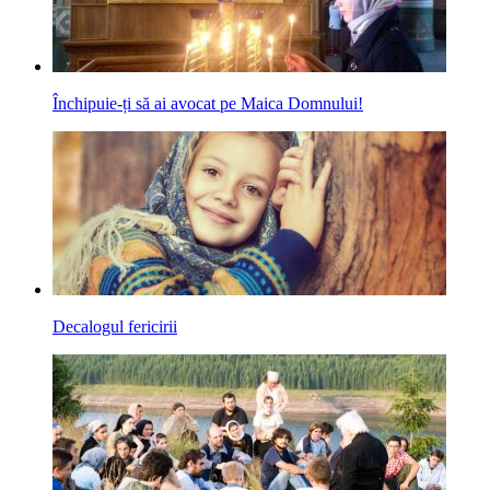
Închipuie-ți să ai avocat pe Maica Domnului!
Decalogul fericirii