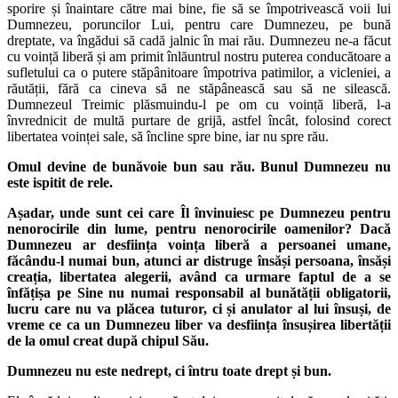
sporire și înaintare către mai bine, fie să se împotrivească voii lui
Dumnezeu, poruncilor Lui, pentru care Dumnezeu, pe bună
dreptate, va îngădui să cadă jalnic în mai rău. Dumnezeu ne-a făcut
cu voință liberă și am primit înlăuntrul nostru puterea conducătoare a
sufletului ca o putere stăpânitoare împotriva patimilor, a vicleniei, a
răutății, fără ca cineva să ne stăpânească sau să ne silească.
Dumnezeul Treimic plăsmuindu-l pe om cu voință liberă, l-a
învrednicit de multă purtare de grijă, astfel încât, folosind corect
libertatea voinței sale, să încline spre bine, iar nu spre rău.
Omul devine de bunăvoie bun sau rău. Bunul Dumnezeu nu
este ispitit de rele.
Așadar, unde sunt cei care Îl învinuiesc pe Dumnezeu pentru
nenorocirile din lume, pentru nenorocirile oamenilor? Dacă
Dumnezeu ar desființa voința liberă a persoanei umane,
făcându-l numai bun, atunci ar distruge însăși persoana, însăși
creația, libertatea alegerii, având ca urmare faptul de a se
înfățișa pe Sine nu numai responsabil al bunătății obligatorii,
lucru care nu va plăcea tuturor, ci și anulator al lui însuși, de
vreme ce ca un Dumnezeu liber va desființa însușirea libertății
de la omul creat după chipul Său.
Dumnezeu nu este nedrept, ci întru toate drept și bun.