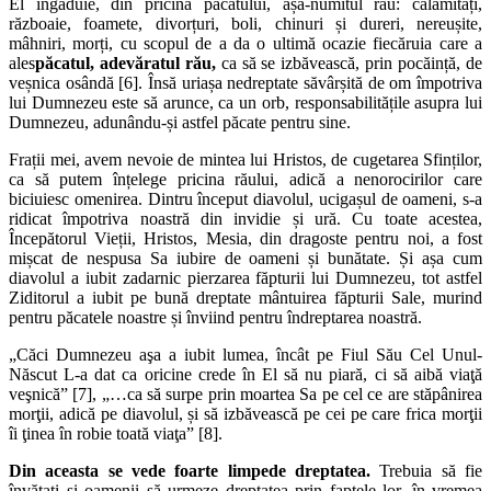
El îngăduie, din pricina păcatului, așa-numitul rău: calamități,
războaie, foamete, divorțuri, boli, chinuri și dureri, nereușite,
mâhniri, morți, cu scopul de a da o ultimă ocazie fiecăruia care a
ales
păcatul, adevăratul rău,
ca să se izbăvească, prin pocăință, de
veșnica osândă [6]. Însă uriașa nedreptate săvârșită de om împotriva
lui Dumnezeu este să arunce, ca un orb, responsabilitățile asupra lui
Dumnezeu, adunându-și astfel păcate pentru sine.
Frații mei, avem nevoie de mintea lui Hristos, de cugetarea Sfinților,
ca să putem înțelege pricina răului, adică a nenorocirilor care
biciuiesc omenirea. Dintru început diavolul, ucigașul de oameni, s-a
ridicat împotriva noastră din invidie și ură. Cu toate acestea,
Începătorul Vieții, Hristos, Mesia, din dragoste pentru noi, a fost
mișcat de nespusa Sa iubire de oameni și bunătate. Și așa cum
diavolul a iubit zadarnic pierzarea făpturii lui Dumnezeu, tot astfel
Ziditorul a iubit pe bună dreptate mântuirea făpturii Sale, murind
pentru păcatele noastre și înviind pentru îndreptarea noastră.
„Căci Dumnezeu aşa a iubit lumea, încât pe Fiul Său Cel Unul-
Născut L-a dat ca oricine crede în El să nu piară, ci să aibă viaţă
veşnică” [7], „…ca să surpe prin moartea Sa pe cel ce are stăpânirea
morţii, adică pe diavolul, și să izbăvească pe cei pe care frica morţii
îi ţinea în robie toată viaţa” [8].
Din aceasta se vede foarte limpede dreptatea.
Trebuia să fie
învățați și oamenii să urmeze dreptatea prin faptele lor, în vremea