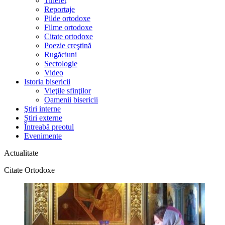
Tineret
Reportaje
Pilde ortodoxe
Filme ortodoxe
Citate ortodoxe
Poezie creştină
Rugăciuni
Sectologie
Video
Istoria bisericii
Vieţile sfinţilor
Oamenii bisericii
Ştiri interne
Știri externe
Întreabă preotul
Evenimente
Actualitate
Citate Ortodoxe