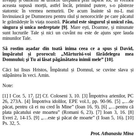
aceasta supusă morții, astfel încât, primind putere, s-o păstreze
statornic în vremea nemuririi. De acum înainte să nu-L mai
învinuiască pe Dumnezeu pentru răul și nenorocirile pe care păcatul
le grămădește în viața noastră.
Păcatul este singurul și unicul rău,
singura și unica nedreptate
[9]
. Mare ești, Doamne, și minunate
sunt lucrurile Tale și nici un cuvânt nu este de ajuns spre lauda
minunilor Tale.
Să rostim așadar din toată inima ceea ce a spus și David,
împăratul și prorocul: „Mărturisi-voi fărădelegea mea
Domnului; şi Tu ai lăsat păgânătatea inimii mele”
[10]
.
Căci lui Iisus Hristos, Împăratul și Domnul, se cuvine slava și
stăpânirea în veci. Amin.
Note:
[1] I Cor. 5, 17. [2] Cf. Coloseni 3, 10. [3] Împotriva arienilor, PC
26, 273A. [4] Împotriva idolilor, EPE vol.1, pp. 90-96. [5] „…de
păcat, pentru că ei nu cred în Mine” (Ioan 16, 9). [6] „…pentru că
plata păcatului este moartea” (Romani 6, 23). [7] Ioan 3, 16. [8]
Evrei 2, 14-15. [9] „…este şi păcat de moarte” (I Ioan 5, 16). [10]
Ps. 32, 5.
Prot. Athanasiu Mina