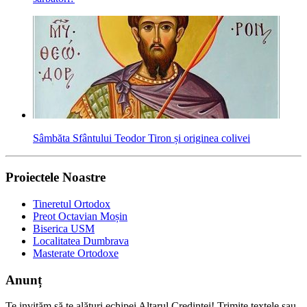
Sâmbăta Sfântului Teodor Tiron și originea colivei
Proiectele Noastre
Tineretul Ortodox
Preot Octavian Moșin
Biserica USM
Localitatea Dumbrava
Masterate Ortodoxe
Anunț
Te invităm să te alături echipei Altarul Credinţei! Trimite textele sau