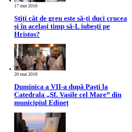
17 mai 2016
Știți cât de greu este să-ți duci crucea
și în același timp să-L iubești pe
Hristos?
20 mai 2018
Duminica a VII-a după Paşti la
Catedrala „Sf. Vasile cel Mare” din
municipiul Edineț