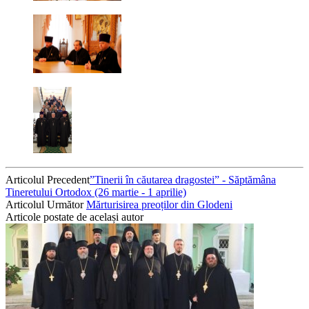
Articolul Precedent
”Tinerii în căutarea dragostei” - Săptămâna
Tineretului Ortodox (26 martie - 1 aprilie)
Articolul Următor
Mărturisirea preoților din Glodeni
Articole postate de același autor