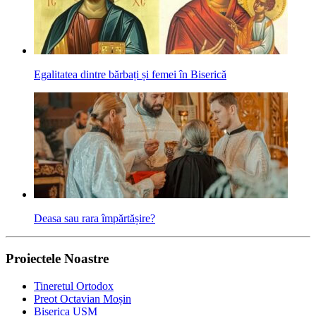
Egalitatea dintre bărbați și femei în Biserică
Deasa sau rara îm­părtășire?
Proiectele Noastre
Tineretul Ortodox
Preot Octavian Moșin
Biserica USM