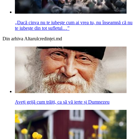
„Dacă cinva nu te iubeşte cum ai vrea tu, nu înseamnă că nu
te iubeşte din tot sufletul…”
Din arhiva Altarulcredinței.md
Aveți grijă cum trăiți, ca să vă ierte și Dumnezeu