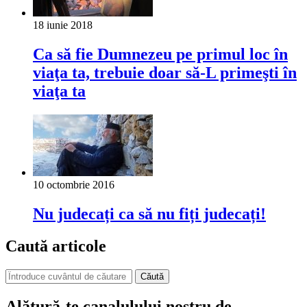
18 iunie 2018
Ca să fie Dumnezeu pe primul loc în
viaţa ta, trebuie doar să-L primeşti în
viaţa ta
10 octombrie 2016
Nu judecați ca să nu fiți judecați!
Caută articole
Căută
Alătură-te canalulului nostru de