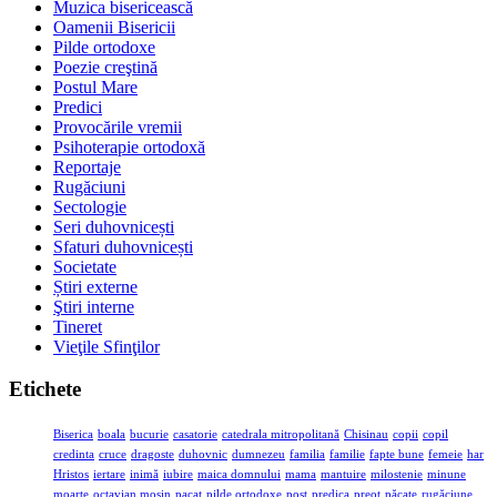
Muzica bisericească
Oamenii Bisericii
Pilde ortodoxe
Poezie creştină
Postul Mare
Predici
Provocările vremii
Psihoterapie ortodoxă
Reportaje
Rugăciuni
Sectologie
Seri duhovnicești
Sfaturi duhovnicești
Societate
Știri externe
Ştiri interne
Tineret
Vieţile Sfinţilor
Etichete
Biserica
boala
bucurie
casatorie
catedrala mitropolitană
Chisinau
copii
copil
credinta
cruce
dragoste
duhovnic
dumnezeu
familia
familie
fapte bune
femeie
har
Hristos
iertare
inimă
iubire
maica domnului
mama
mantuire
milostenie
minune
moarte
octavian mosin
pacat
pilde ortodoxe
post
predica
preot
păcate
rugăciune