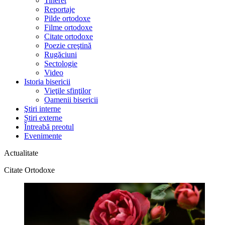
Tineret
Reportaje
Pilde ortodoxe
Filme ortodoxe
Citate ortodoxe
Poezie creştină
Rugăciuni
Sectologie
Video
Istoria bisericii
Vieţile sfinţilor
Oamenii bisericii
Ştiri interne
Știri externe
Întreabă preotul
Evenimente
Actualitate
Citate Ortodoxe