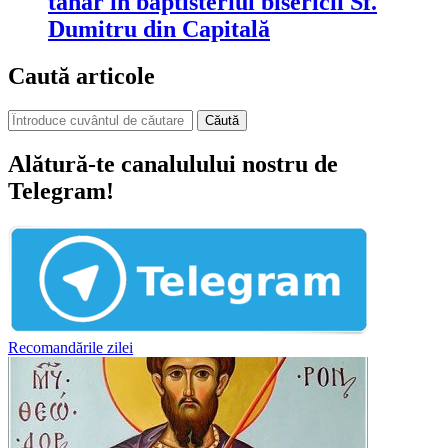
tânăr în baptisteriul bisericii Sf.
Dumitru din Capitală
Caută articole
Căută
Alătură-te canalulului nostru de
Telegram!
Recomandările zilei