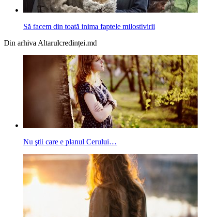
Să facem din toată inima faptele milostivirii
Din arhiva Altarulcredinței.md
Nu ştii care e planul Cerului…