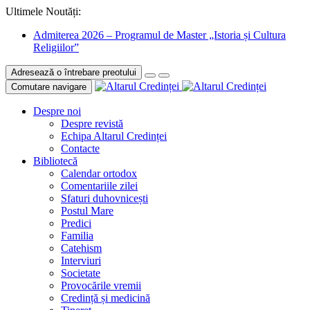
Ultimele Noutăți:
Admiterea 2026 – Programul de Master „Istoria și Cultura
Religiilor”
Adresează o întrebare preotului
Comutare navigare
Despre noi
Despre revistă
Echipa Altarul Credinței
Contacte
Bibliotecă
Calendar ortodox
Comentariile zilei
Sfaturi duhovnicești
Postul Mare
Predici
Familia
Catehism
Interviuri
Societate
Provocările vremii
Credință și medicină