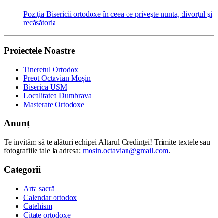
Poziţia Bisericii ortodoxe în ceea ce priveşte nunta, divorţul şi
recăsătoria
Proiectele Noastre
Tineretul Ortodox
Preot Octavian Moșin
Biserica USM
Localitatea Dumbrava
Masterate Ortodoxe
Anunț
Te invităm să te alături echipei Altarul Credinţei! Trimite textele sau
fotografiile tale la adresa:
mosin.octavian@gmail.com
.
Categorii
Arta sacră
Calendar ortodox
Catehism
Citate ortodoxe