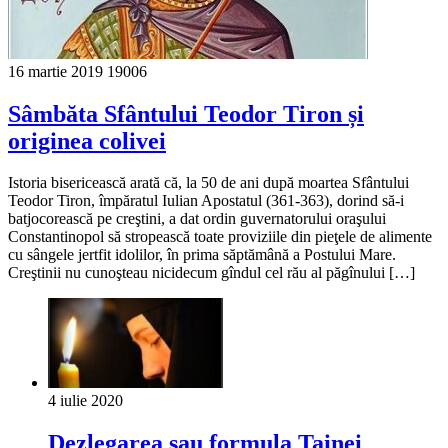
16 martie 2019
19006
Sâmbăta Sfântului Teodor Tiron și
originea colivei
Istoria bisericească arată că, la 50 de ani după moartea Sfântului
Teodor Tiron, împăratul Iulian Apostatul (361-363), dorind să-i
batjocorească pe creştini, a dat ordin guvernatorului oraşului
Constantinopol să stropească toate proviziile din pieţele de alimente
cu sângele jertfit idolilor, în prima săptămână a Postului Mare.
Creştinii nu cunoşteau nicidecum gîndul cel rău al păgînului […]
4 iulie 2020
Dezlegarea sau formula Tainei