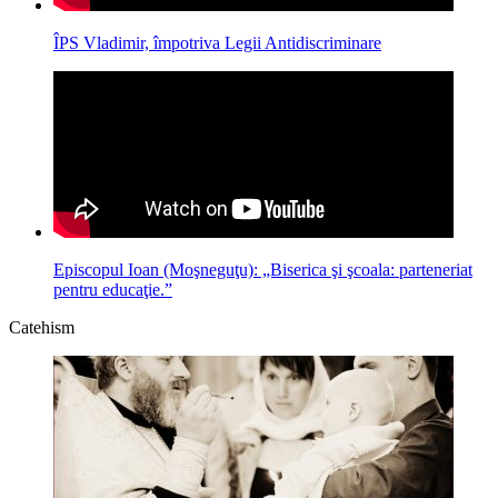
ÎPS Vladimir, împotriva Legii Antidiscriminare
Episcopul Ioan (Moşneguţu): „Biserica şi şcoala: parteneriat
pentru educaţie.”
Catehism