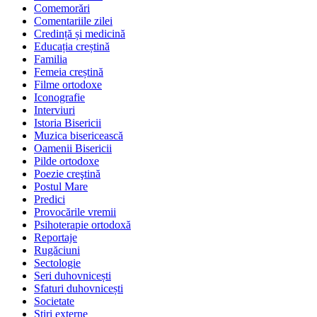
Comemorări
Comentariile zilei
Credință și medicină
Educația creștină
Familia
Femeia creștină
Filme ortodoxe
Iconografie
Interviuri
Istoria Bisericii
Muzica bisericească
Oamenii Bisericii
Pilde ortodoxe
Poezie creştină
Postul Mare
Predici
Provocările vremii
Psihoterapie ortodoxă
Reportaje
Rugăciuni
Sectologie
Seri duhovnicești
Sfaturi duhovnicești
Societate
Știri externe