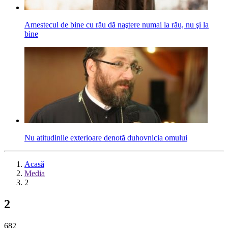
Amestecul de bine cu rău dă naştere numai la rău, nu şi la
bine
Nu atitudinile exterioare denotă duhovnicia omului
Acasă
Media
2
2
682