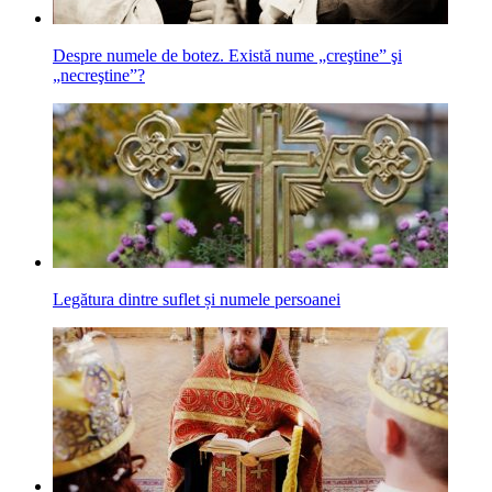
Despre numele de botez. Există nume „creştine” şi
„necreştine”?
Legătura dintre suflet și numele persoanei