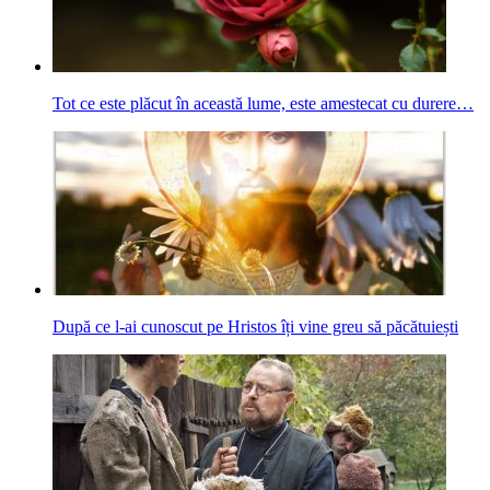
Tot ce este plăcut în această lume, este amestecat cu durere…
După ce l-ai cunoscut pe Hristos îți vine greu să păcătuiești