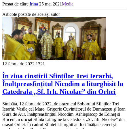
Postat de către
Irina
25 mai 2021
Media
Articole postate de același autor
12 februarie 2022
1321
În ziua cinstirii Sfinților Trei Ierarhi,
Înaltpreasfințitul Nicodim a liturghisit la
Catedrala „Sf. Irh. Nicolae” din Orhei
Sîmbăta, 12 februarie 2022, de praznicul Soborului Sfinților Trei
Ierarhi: Vasile cel Mare, Grigorie Cuvîntătorul de Dumnezeu și Ioan
Gură de Aur, Înaltpreasfințitul Nicodim, Arhiepiscop de Edineț și
Briceni, a oficiat Sfînta Liturghie la Catedrala „Sf. Irh. Nicolae” din
orașul Orhei. În cadrul Sfintei Liturghii au fost înălțate cereri și