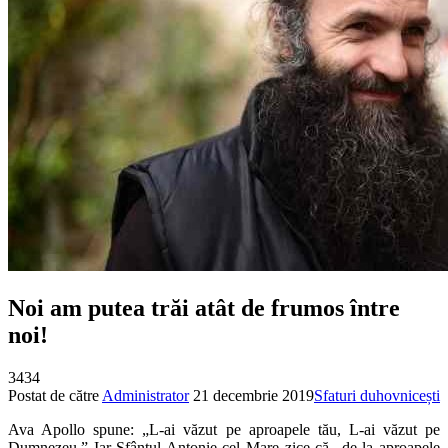
Noi am putea trăi atât de frumos între
noi!
3434
Postat de către
Administrator
21 decembrie 2019
Sfaturi duhovnicești
Ava Apollo spune: „L-ai văzut pe aproapele tău, L-ai văzut pe
Dumnezeu.” Iar Sfântul Antonie cel Mare zice că „de la aproapele