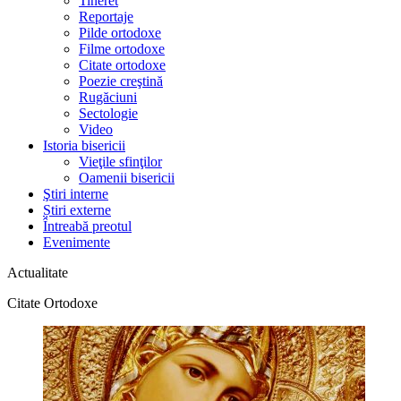
Tineret
Reportaje
Pilde ortodoxe
Filme ortodoxe
Citate ortodoxe
Poezie creştină
Rugăciuni
Sectologie
Video
Istoria bisericii
Vieţile sfinţilor
Oamenii bisericii
Ştiri interne
Știri externe
Întreabă preotul
Evenimente
Actualitate
Citate Ortodoxe