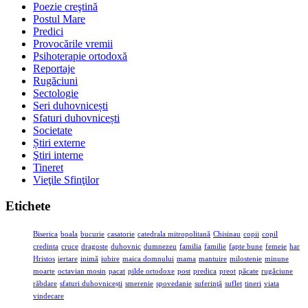
Poezie creştină
Postul Mare
Predici
Provocările vremii
Psihoterapie ortodoxă
Reportaje
Rugăciuni
Sectologie
Seri duhovnicești
Sfaturi duhovnicești
Societate
Știri externe
Ştiri interne
Tineret
Vieţile Sfinţilor
Etichete
Biserica
boala
bucurie
casatorie
catedrala mitropolitană
Chisinau
copii
copil
credinta
cruce
dragoste
duhovnic
dumnezeu
familia
familie
fapte bune
femeie
har
Hristos
iertare
inimă
iubire
maica domnului
mama
mantuire
milostenie
minune
moarte
octavian mosin
pacat
pilde ortodoxe
post
predica
preot
păcate
rugăciune
răbdare
sfaturi duhovnicești
smerenie
spovedanie
suferinţă
suflet
tineri
viata
vindecare