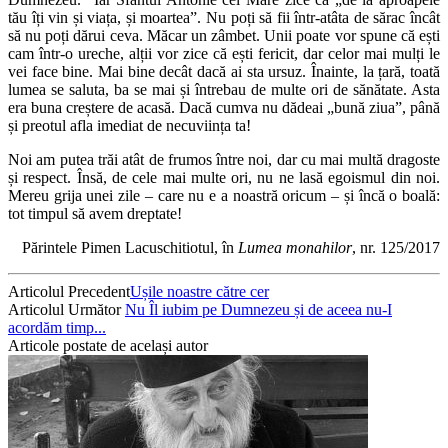
tău îți vin și viața, și moartea”. Nu poți să fii într-atâta de sărac încât
să nu poți dărui ceva. Măcar un zâmbet. Unii poate vor spune că ești
cam într-o ureche, alții vor zice că ești fericit, dar celor mai mulți le
vei face bine. Mai bine decât dacă ai sta ursuz. Înainte, la țară, toată
lumea se saluta, ba se mai și întrebau de multe ori de sănătate. Asta
era buna creștere de acasă. Dacă cumva nu dădeai „bună ziua”, până
și preotul afla imediat de necuviința ta!
Noi am putea trăi atât de frumos între noi, dar cu mai multă dragoste
și respect. Însă, de cele mai multe ori, nu ne lasă egoismul din noi.
Mereu grija unei zile – care nu e a noastră oricum – și încă o boală:
tot timpul să avem dreptate!
Părintele Pimen Lacuschitiotul, în
Lumea monahilor
, nr. 125/2017
Articolul Precedent
Ușile noastre către cer
Articolul Următor
Nu Îl iubim pe Dumnezeu și de aceea nu-I
acordăm timp...
Articole postate de același autor