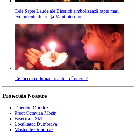
Cele Şapte Laude ale Bisericii simbolizează şapte mari
evenimente din viaţa Mântuitorului
Ce facem cu lumânarea de la Înviere ?
Proiectele Noastre
Tineretul Ortodox
Preot Octavian Moșin
Biserica USM
Localitatea Dumbrava
Masterate Ortodoxe