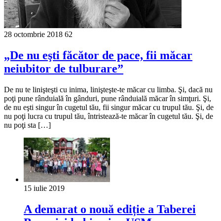
28 octombrie 2018
62
„De nu eşti făcător de pace, fii măcar
neiubitor de tulburare”
De nu te linişteşti cu inima, linişteşte-te măcar cu limba. Şi, dacă nu
poţi pune rânduială în gânduri, pune rânduială măcar în simţuri. Şi,
de nu eşti singur în cugetul tău, fii singur măcar cu trupul tău. Şi, de
nu poţi lucra cu trupul tău, întristează-te măcar în cugetul tău. Şi, de
nu poţi sta […]
15 iulie 2019
A demarat o nouă ediție a Taberei