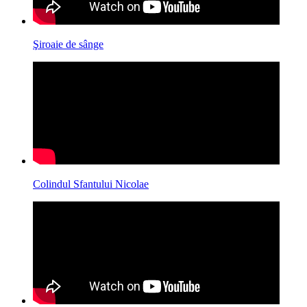
Şiroaie de sânge
Colindul Sfantului Nicolae