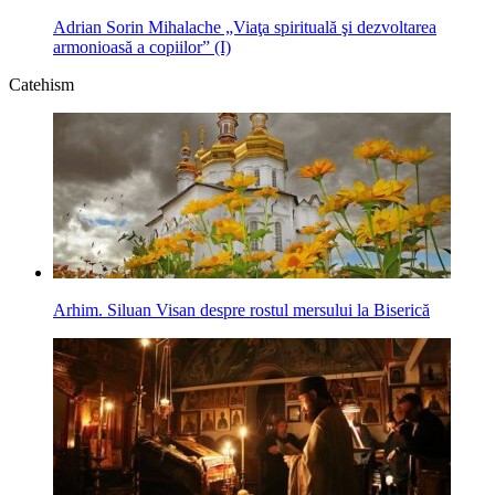
Adrian Sorin Mihalache „Viaţa spirituală şi dezvoltarea
armonioasă a copiilor” (I)
Catehism
Arhim. Siluan Visan despre rostul mersului la Biserică