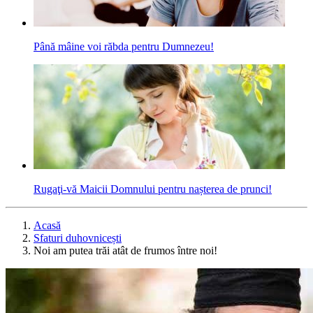
Până mâine voi răbda pentru Dumnezeu!
Rugaţi-vă Maicii Domnului pentru nașterea de prunci!
Acasă
Sfaturi duhovnicești
Noi am putea trăi atât de frumos între noi!