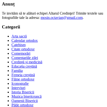
Anunț
Te invităm să te alături echipei Altarul Credinţei! Trimite textele sau
fotografiile tale la adresa:
mosin.octavian@gmail.com
.
Categorii
Arta sacră
Calendar ortodox
Catehism
Citate ortodoxe
Comemorări
Comentariile zilei
Credință și medicină
Educația creștină
Familia
Femeia creștină
Filme ortodoxe
Iconografie
Interviuri
Istoria Bisericii
Muzica bisericească
Oamenii Bisericii
Pilde ortodoxe