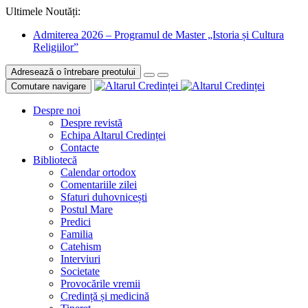
Ultimele Noutăți:
Admiterea 2026 – Programul de Master „Istoria și Cultura
Religiilor”
Adresează o întrebare preotului
Comutare navigare
Despre noi
Despre revistă
Echipa Altarul Credinței
Contacte
Bibliotecă
Calendar ortodox
Comentariile zilei
Sfaturi duhovnicești
Postul Mare
Predici
Familia
Catehism
Interviuri
Societate
Provocările vremii
Credință și medicină