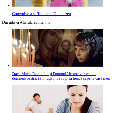
Convorbirea sufletului cu Dumnezeu
Din arhiva Altarulcredinței.md
Dacă Maica Domnului şi Domnul Hristos vor veni la
dumneavoastră, să îi rugaţi, vă rog, să treacă şi pe la casa mea