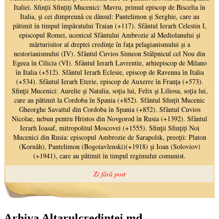
Arhiva Altarulcredinței.md