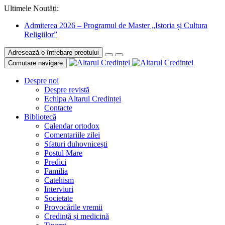
Ultimele Noutăți:
Admiterea 2026 – Programul de Master „Istoria și Cultura
Religiilor”
Adresează o întrebare preotului
Comutare navigare
Despre noi
Despre revistă
Echipa Altarul Credinței
Contacte
Bibliotecă
Calendar ortodox
Comentariile zilei
Sfaturi duhovnicești
Postul Mare
Predici
Familia
Catehism
Interviuri
Societate
Provocările vremii
Credință și medicină