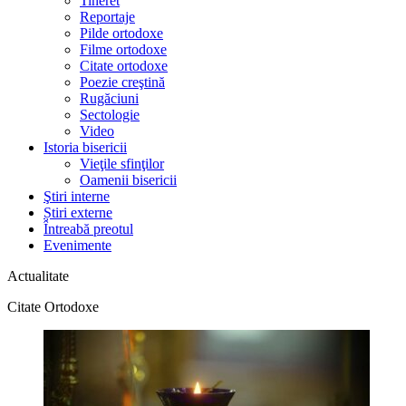
Tineret
Reportaje
Pilde ortodoxe
Filme ortodoxe
Citate ortodoxe
Poezie creştină
Rugăciuni
Sectologie
Video
Istoria bisericii
Vieţile sfinţilor
Oamenii bisericii
Ştiri interne
Știri externe
Întreabă preotul
Evenimente
Actualitate
Citate Ortodoxe