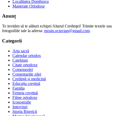
Localitatea Dumbrava
Masterate Ortodoxe
Anunț
Te invităm să te alături echipei Altarul Credinţei! Trimite textele sau
fotografiile tale la adresa:
mosin.octavian@gmail.com
.
Categorii
Arta sacră
Calendar ortodox
Catehism
Citate ortodoxe
Comemorări
Comentariile zilei
Credință și medicină
Educația creștină
Familia
Femeia creștină
Filme ortodoxe
Iconografie
Interviuri
Istoria Bisericii