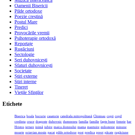
Muzica bisericească
Oamenii Bisericii
Pilde ortodoxe
Poezie creştină
Postul Mare
Predici
Provocările vremii
Psihoterapie ortodoxă
Reportaje
Rugăciuni
Sectologie
Seri duhovnicești
Sfaturi duhovnicești
Societate
Știri externe
Ştiri interne
Tineret
Vieţile Sfinţilor
Etichete
Biserica
boala
bucurie
casatorie
catedrala mitropolitană
Chisinau
copii
copil
credinta
cruce
dragoste
duhovnic
dumnezeu
familia
familie
fapte bune
femeie
har
Hristos
iertare
inimă
iubire
maica domnului
mama
mantuire
milostenie
minune
moarte
octavian mosin
pacat
pilde ortodoxe
post
predica
preot
păcate
rugăciune