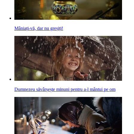
Mâniați-vă, dar nu greșiți!
Dumnezeu săvârșește minuni pentru a-l mântui pe om