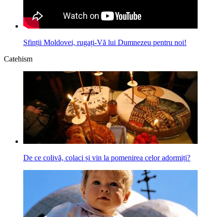
Sfinții Moldovei, rugați-Vă lui Dumnezeu pentru noi!
Catehism
De ce colivă, colaci și vin la pomenirea celor adormiți?