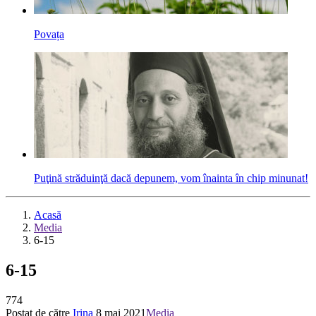
Povața
Puţină stră­duinţă dacă depunem, vom înainta în chip minunat!
Acasă
Media
6-15
6-15
774
Postat de către
Irina
8 mai 2021
Media