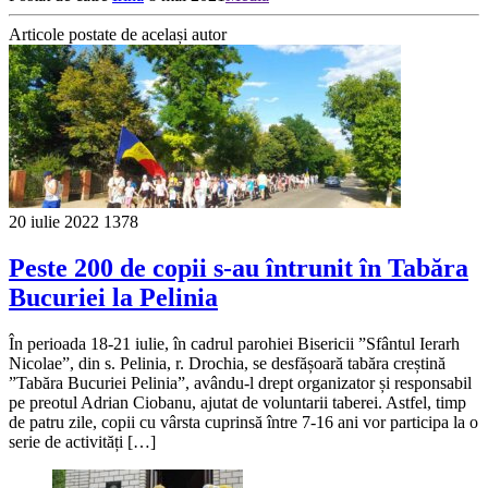
Articole postate de același autor
20 iulie 2022
1378
Peste 200 de copii s-au întrunit în Tabăra
Bucuriei la Pelinia
În perioada 18-21 iulie, în cadrul parohiei Bisericii ”Sfântul Ierarh
Nicolae”, din s. Pelinia, r. Drochia, se desfășoară tabăra creștină
”Tabăra Bucuriei Pelinia”, avându-l drept organizator și responsabil
pe preotul Adrian Ciobanu, ajutat de voluntarii taberei. Astfel, timp
de patru zile, copii cu vârsta cuprinsă între 7-16 ani vor participa la o
serie de activități […]