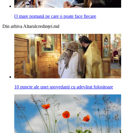
O mare pomană pe care o poate face fiecare
Din arhiva Altarulcredinței.md
10 puncte ale unei spovedanii cu adevărat folositoare