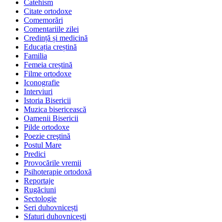
Catehism
Citate ortodoxe
Comemorări
Comentariile zilei
Credință și medicină
Educația creștină
Familia
Femeia creștină
Filme ortodoxe
Iconografie
Interviuri
Istoria Bisericii
Muzica bisericească
Oamenii Bisericii
Pilde ortodoxe
Poezie creştină
Postul Mare
Predici
Provocările vremii
Psihoterapie ortodoxă
Reportaje
Rugăciuni
Sectologie
Seri duhovnicești
Sfaturi duhovnicești