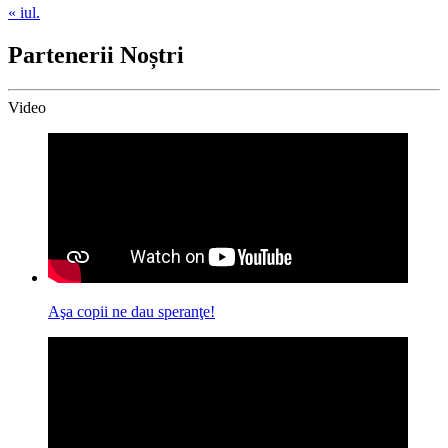
« iul.
Partenerii Noștri
Video
Aşa copii ne dau speranţe!