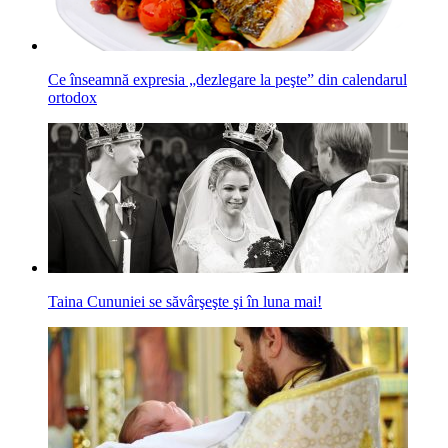
Ce înseamnă expresia „dezlegare la peşte” din calendarul
ortodox
Taina Cununiei se săvârşeşte şi în luna mai!