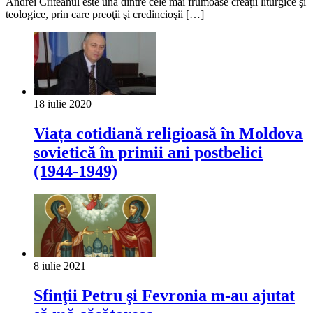
Andrei Criteanul este una dintre cele mai frumoase creaţii liturgice şi
teologice, prin care preoţii şi credincioşii […]
18 iulie 2020
Viața cotidiană religioasă în Moldova
sovietică în primii ani postbelici
(1944-1949)
8 iulie 2021
Sfinţii Petru şi Fevronia m-au ajutat