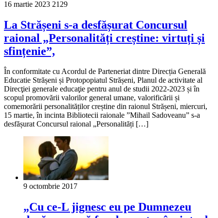
16 martie 2023
2129
La Strășeni s-a desfășurat Concursul
raional „Personalități creștine: virtuți și
sfințenie”,
În conformitate cu Acordul de Parteneriat dintre Direcția Generală
Educatie Strășeni și Protopopiatul Strășeni, Planul de activitate al
Direcţiei generale educaţie pentru anul de studii 2022-2023 și în
scopul promovării valorilor general umane, valorificării și
comemorării personalităților creștine din raionul Strășeni, miercuri,
15 martie, în incinta Bibliotecii raionale ”Mihail Sadoveanu” s-a
desfășurat Concursul raional „Personalități […]
9 octombrie 2017
„Cu ce-L jignesc eu pe Dumnezeu