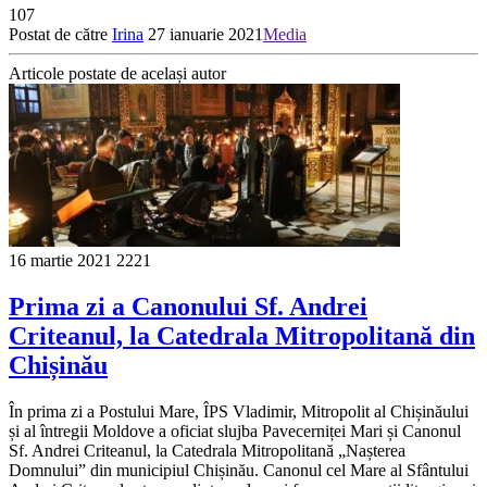
107
Postat de către
Irina
27 ianuarie 2021
Media
Articole postate de același autor
16 martie 2021
2221
Prima zi a Canonului Sf. Andrei
Criteanul, la Catedrala Mitropolitană din
Chișinău
În prima zi a Postului Mare, ÎPS Vladimir, Mitropolit al Chișinăului
și al întregii Moldove a oficiat slujba Pavecerniței Mari și Canonul
Sf. Andrei Criteanul, la Catedrala Mitropolitană „Nașterea
Domnului” din municipiul Chișinău. Canonul cel Mare al Sfântului