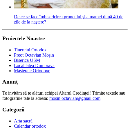
De ce se face îmbisericirea pruncului şi a mamei după 40 de
zile de la naştere?
Proiectele Noastre
Tineretul Ortodox
Preot Octavian Moșin
Biserica USM
Localitatea Dumbrava
Masterate Ortodoxe
Anunț
Te invităm să te alături echipei Altarul Credinţei! Trimite textele sau
fotografiile tale la adresa:
mosin.octavian@gmail.com
.
Categorii
Arta sacră
Calendar ortodox