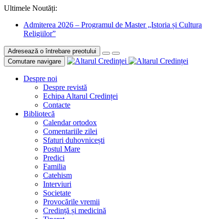
Ultimele Noutăți:
Admiterea 2026 – Programul de Master „Istoria și Cultura
Religiilor”
Adresează o întrebare preotului
Comutare navigare
Despre noi
Despre revistă
Echipa Altarul Credinței
Contacte
Bibliotecă
Calendar ortodox
Comentariile zilei
Sfaturi duhovnicești
Postul Mare
Predici
Familia
Catehism
Interviuri
Societate
Provocările vremii
Credință și medicină