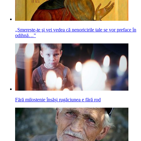
„Smereşte-te şi vei vedea că nenoricirile tale se vor preface în
odihnă…”
Fără milostenie însăși rugăciunea e fără rod