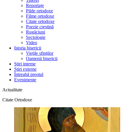
Tineret
Reportaje
Pilde ortodoxe
Filme ortodoxe
Citate ortodoxe
Poezie creştină
Rugăciuni
Sectologie
Video
Istoria bisericii
Vieţile sfinţilor
Oamenii bisericii
Ştiri interne
Știri externe
Întreabă preotul
Evenimente
Actualitate
Citate Ortodoxe