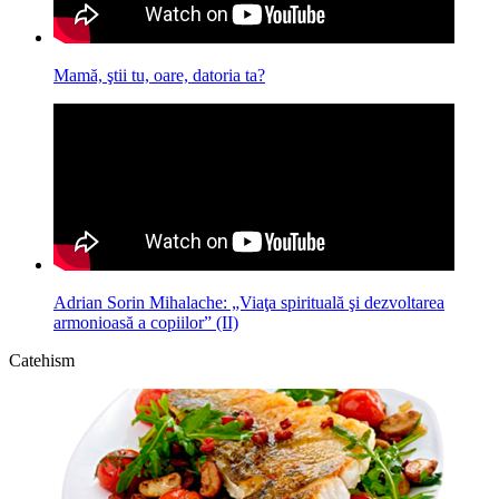
Mamă, ştii tu, oare, datoria ta?
Adrian Sorin Mihalache: „Viaţa spirituală şi dezvoltarea
armonioasă a copiilor” (II)
Catehism