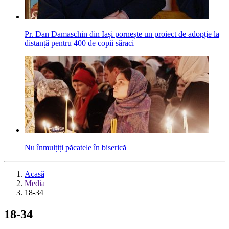
Pr. Dan Damaschin din Iași pornește un proiect de adopție la
distanță pentru 400 de copii săraci
Nu înmulțiți păcatele în biserică
Acasă
Media
18-34
18-34