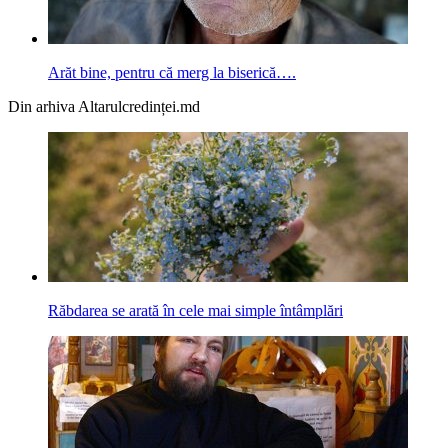
Arăt bine, pentru că merg la biserică….
Din arhiva Altarulcredinței.md
Răbdarea se arată în cele mai simple întâmplări