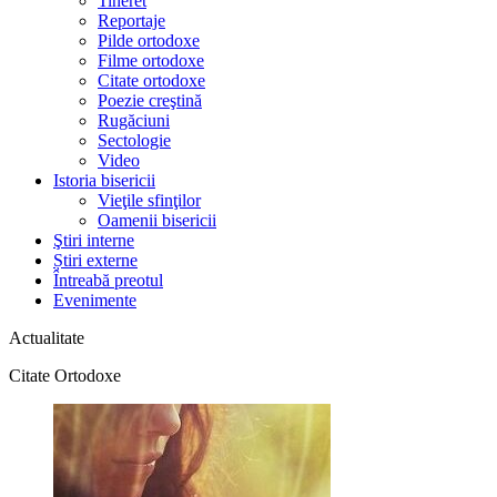
Tineret
Reportaje
Pilde ortodoxe
Filme ortodoxe
Citate ortodoxe
Poezie creştină
Rugăciuni
Sectologie
Video
Istoria bisericii
Vieţile sfinţilor
Oamenii bisericii
Ştiri interne
Știri externe
Întreabă preotul
Evenimente
Actualitate
Citate Ortodoxe