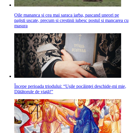
Oile mananca si cea mai saraca iarba, pascand uneori pe
pajisti uscate, precum si crestinii iubesc postul si mancarea cu
masura
Începe perioada triodului: “Uşile pocăinţei deschide-mi mie,
Dătătorule de viaţă!”