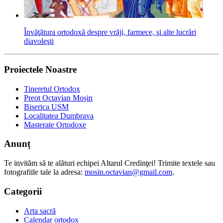
Învăţătura ortodoxă despre vrăji, farmece, şi alte lucrări
diavoleşti
Proiectele Noastre
Tineretul Ortodox
Preot Octavian Moșin
Biserica USM
Localitatea Dumbrava
Masterate Ortodoxe
Anunț
Te invităm să te alături echipei Altarul Credinţei! Trimite textele sau
fotografiile tale la adresa:
mosin.octavian@gmail.com
.
Categorii
Arta sacră
Calendar ortodox