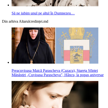
Să ne iubim unul pe altul în Dumnezeu…
Din arhiva Altarulcredinței.md
Preacuvioasa Maică Parascheva (Cazacu), Stareța Sfintei
Mănăstiri „Cuvioasa Parascheva”, Hâncu, la popas aniversar