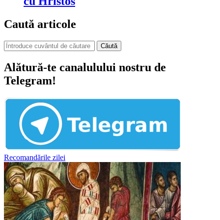
cu Hristos
Caută articole
Căută
Alătură-te canalulului nostru de
Telegram!
Recomandările zilei