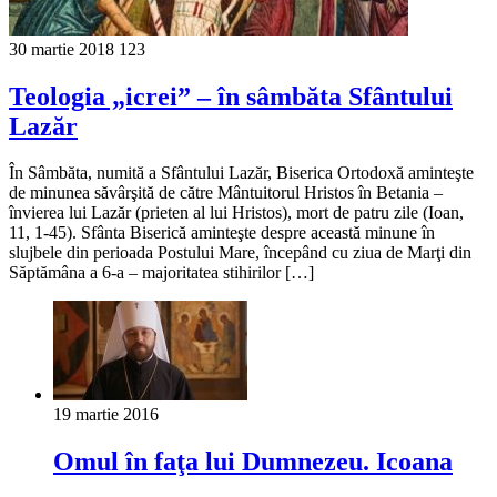
30 martie 2018
123
Teologia „icrei” – în sâmbăta Sfântului
Lazăr
În Sâmbăta, numită a Sfântului Lazăr, Biserica Ortodoxă aminteşte
de minunea săvârşită de către Mântuitorul Hristos în Betania –
învierea lui Lazăr (prieten al lui Hristos), mort de patru zile (Ioan,
11, 1-45). Sfânta Biserică aminteşte despre această minune în
slujbele din perioada Postului Mare, începând cu ziua de Marţi din
Săptămâna a 6-a – majoritatea stihirilor […]
19 martie 2016
Omul în faţa lui Dumnezeu. Icoana