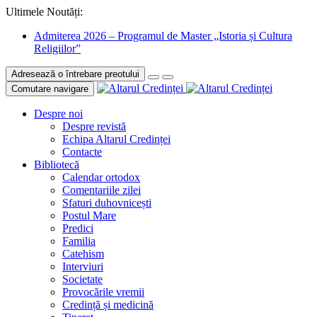
Ultimele Noutăți:
Admiterea 2026 – Programul de Master „Istoria și Cultura
Religiilor”
Adresează o întrebare preotului
Comutare navigare
Despre noi
Despre revistă
Echipa Altarul Credinței
Contacte
Bibliotecă
Calendar ortodox
Comentariile zilei
Sfaturi duhovnicești
Postul Mare
Predici
Familia
Catehism
Interviuri
Societate
Provocările vremii
Credință și medicină