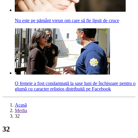
Nu este pe pământ vreun om care să fie lipsit de cruce
O femeie a fost condamnată la şase luni de închisoare pentru o
glumă cu caracter religios distribuită pe Facebook
Acasă
Media
32
32