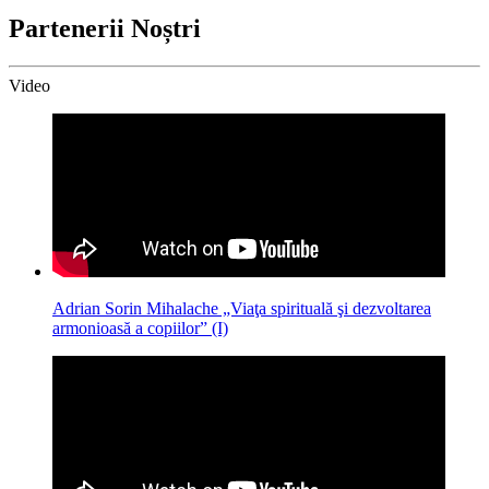
Partenerii Noștri
Video
Adrian Sorin Mihalache „Viaţa spirituală şi dezvoltarea
armonioasă a copiilor” (I)