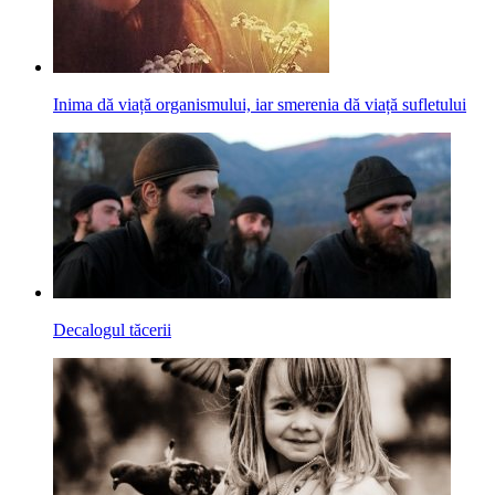
Inima dă viață organismului, iar smerenia dă viață sufletului
Decalogul tăcerii