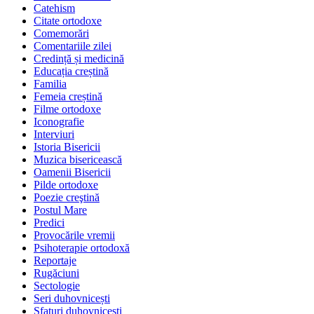
Catehism
Citate ortodoxe
Comemorări
Comentariile zilei
Credință și medicină
Educația creștină
Familia
Femeia creștină
Filme ortodoxe
Iconografie
Interviuri
Istoria Bisericii
Muzica bisericească
Oamenii Bisericii
Pilde ortodoxe
Poezie creştină
Postul Mare
Predici
Provocările vremii
Psihoterapie ortodoxă
Reportaje
Rugăciuni
Sectologie
Seri duhovnicești
Sfaturi duhovnicești