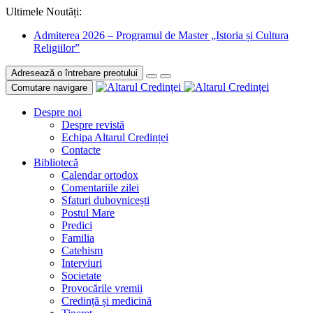
Ultimele Noutăți:
Admiterea 2026 – Programul de Master „Istoria și Cultura
Religiilor”
Adresează o întrebare preotului
Comutare navigare
Despre noi
Despre revistă
Echipa Altarul Credinței
Contacte
Bibliotecă
Calendar ortodox
Comentariile zilei
Sfaturi duhovnicești
Postul Mare
Predici
Familia
Catehism
Interviuri
Societate
Provocările vremii
Credință și medicină