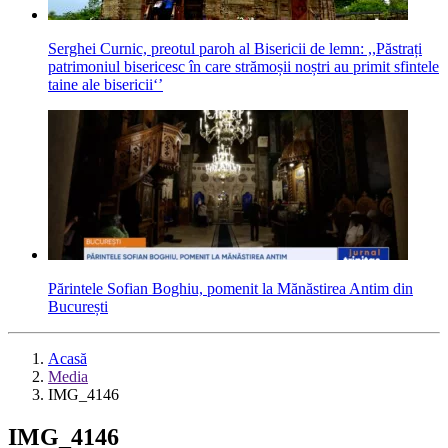
Serghei Curnic, preotul paroh al Bisericii de lemn: ,,Păstrați
patrimoniul bisericesc în care strămoșii noștri au primit sfintele
taine ale bisericii‘’
Părintele Sofian Boghiu, pomenit la Mănăstirea Antim din
București
Acasă
Media
IMG_4146
IMG_4146