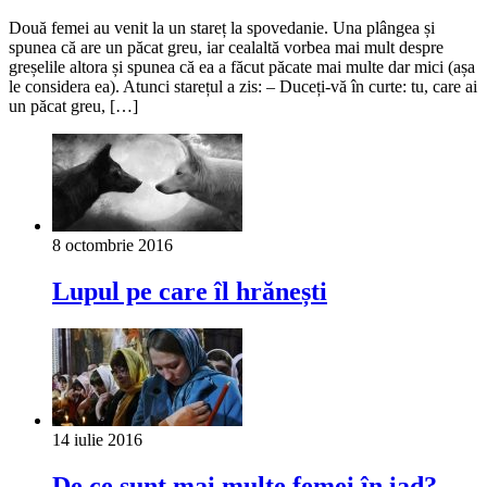
Două femei au venit la un stareț la spovedanie. Una plângea și
spunea că are un păcat greu, iar cealaltă vorbea mai mult despre
greșelile altora și spunea că ea a făcut păcate mai multe dar mici (așa
le considera ea). Atunci starețul a zis: – Duceți-vă în curte: tu, care ai
un păcat greu, […]
8 octombrie 2016
Lupul pe care îl hrănești
14 iulie 2016
De ce sunt mai multe femei în iad?