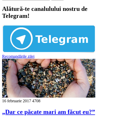
Alătură-te canalulului nostru de
Telegram!
Recomandările zilei
16 februarie 2017
4708
„Dar ce păcate mari am făcut eu?”