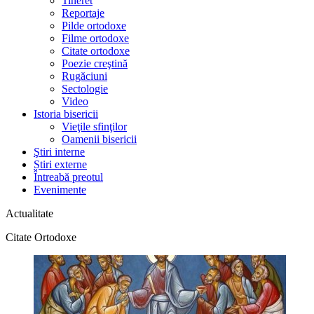
Tineret
Reportaje
Pilde ortodoxe
Filme ortodoxe
Citate ortodoxe
Poezie creştină
Rugăciuni
Sectologie
Video
Istoria bisericii
Vieţile sfinţilor
Oamenii bisericii
Ştiri interne
Știri externe
Întreabă preotul
Evenimente
Actualitate
Citate Ortodoxe