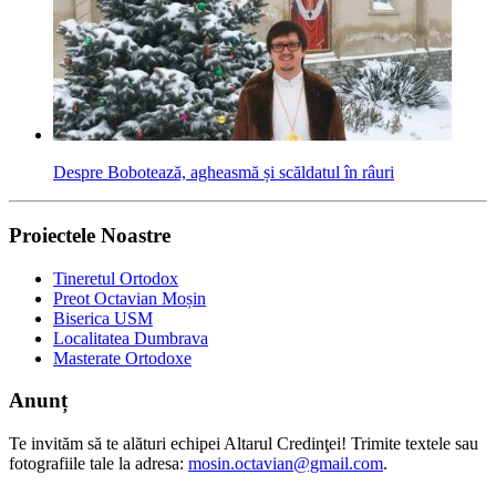
Despre Bobotează, agheasmă și scăldatul în râuri
Proiectele Noastre
Tineretul Ortodox
Preot Octavian Moșin
Biserica USM
Localitatea Dumbrava
Masterate Ortodoxe
Anunț
Te invităm să te alături echipei Altarul Credinţei! Trimite textele sau
fotografiile tale la adresa:
mosin.octavian@gmail.com
.