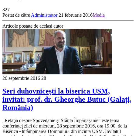
827
Postat de către
Administrator
21 februarie 2016
Media
Articole postate de același autor
26 septembrie 2016
28
Seri duhovnicești la biserica USM,
invitat: prof. dr. Gheorghe Butuc (Galați,
România)
„Relaţia despre Spovedanie şi Sfânta Împărtăşanie” este tema
conferinței zilei de miercuri, 28 septembrie 2016, ora 19.00, de la
Biserica «Întâmpinarea Domnului» din incinta USM. Invitatul