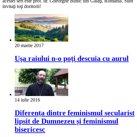
acestei seri este prof. dr. Gheorghe Butuc din Galaţi, România. Sunt
invitaţi toţi doritorii!
20 martie 2017
Uşa raiului n-o poţi descuia cu aurul
14 iulie 2016
Diferența dintre feminismul secularist
lipsit de Dumnezeu și feminismul
bisericesc