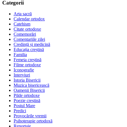
Categorii
Arta sacră
Calendar ortodox
Catehism
Citate ortodoxe
Comemorări
Comentariile zilei
Credință și medicină
Educația creștină
Familia
Femeia creștină
Filme ortodoxe
Iconografie
Interviuri
Istoria Bisericii
Muzica bisericească
Oamenii Bisericii
Pilde ortodoxe
Poezie creştină
Postul Mare
Predici
Provocările vremii
Psihoterapie ortodoxă
Reportaje