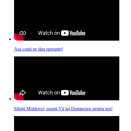
Aşa copii ne dau speranţe!
Sfinții Moldovei, rugați-Vă lui Dumnezeu pentru noi!