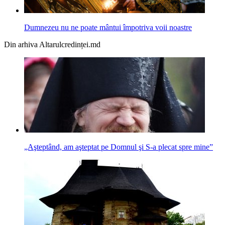
Dumnezeu nu ne poate mântui împotriva voii noastre
Din arhiva Altarulcredinței.md
„Aşteptând, am aşteptat pe Domnul şi S-a plecat spre mine”