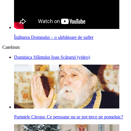
Înălţarea Domnului – o sărbătoare de suflet
Catehism
Duminica Sfântului Ioan Scărarul (video)
Parintele Cleopa: Ce persoane nu se pot trece pe pomelnic?