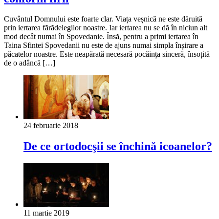
Cuvântul Domnului este foarte clar. Viața veșnică ne este dăruită
prin iertarea fărădelegilor noastre. Iar iertarea nu se dă în niciun alt
mod decât numai în Spovedanie. Însă, pentru a primi iertarea în
Taina Sfintei Spovedanii nu este de ajuns numai simpla înșirare a
păcatelor noastre. Este neapărată necesară pocăința sinceră, însoțită
de o adâncă […]
24 februarie 2018
De ce ortodocşii se închină icoanelor?
11 martie 2019