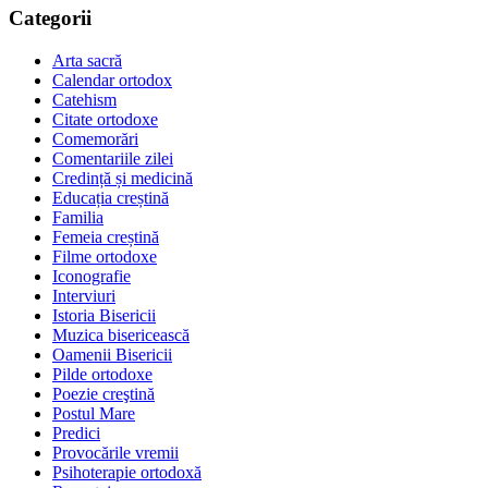
Categorii
Arta sacră
Calendar ortodox
Catehism
Citate ortodoxe
Comemorări
Comentariile zilei
Credință și medicină
Educația creștină
Familia
Femeia creștină
Filme ortodoxe
Iconografie
Interviuri
Istoria Bisericii
Muzica bisericească
Oamenii Bisericii
Pilde ortodoxe
Poezie creştină
Postul Mare
Predici
Provocările vremii
Psihoterapie ortodoxă