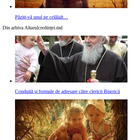
Păziţi-vă unul pe celălalt…
Din arhiva Altarulcredinței.md
Conduită şi formule de adresare către clericii Bisericii