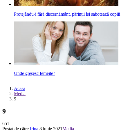
Protejându-i fără discernământ, părinții își sabotează copiii
Unde greşesc femeile?
Acasă
Media
9
9
651
Postat de către
Irina
8 iunie 2021
Media