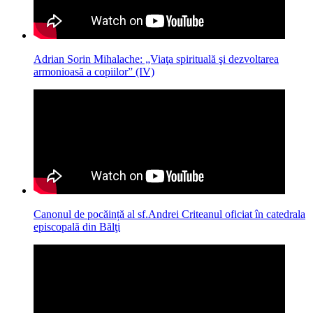
Adrian Sorin Mihalache: „Viaţa spirituală şi dezvoltarea
armonioasă a copiilor” (IV)
Canonul de pocăință al sf.Andrei Criteanul oficiat în catedrala
episcopală din Bălţi