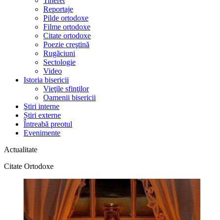
Tineret
Reportaje
Pilde ortodoxe
Filme ortodoxe
Citate ortodoxe
Poezie creştină
Rugăciuni
Sectologie
Video
Istoria bisericii
Vieţile sfinţilor
Oamenii bisericii
Ştiri interne
Știri externe
Întreabă preotul
Evenimente
Actualitate
Citate Ortodoxe