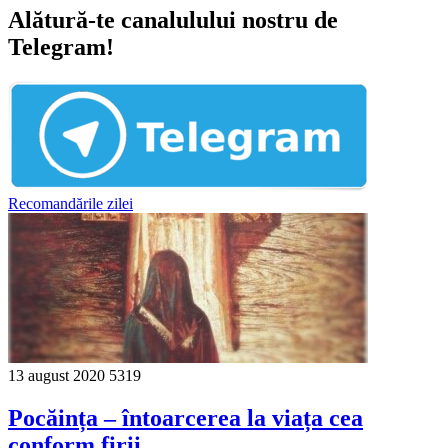
Alătură-te canalulului nostru de
Telegram!
Recomandările zilei
13 august 2020
5319
Pocăința – întoarcerea la viața cea
conform firii