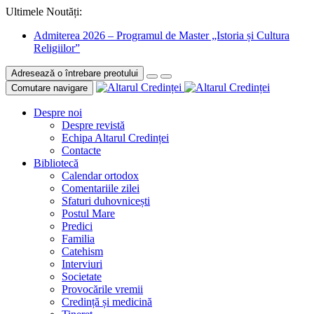
Ultimele Noutăți:
Admiterea 2026 – Programul de Master „Istoria și Cultura
Religiilor”
Adresează o întrebare preotului
Comutare navigare
Despre noi
Despre revistă
Echipa Altarul Credinței
Contacte
Bibliotecă
Calendar ortodox
Comentariile zilei
Sfaturi duhovnicești
Postul Mare
Predici
Familia
Catehism
Interviuri
Societate
Provocările vremii
Credință și medicină