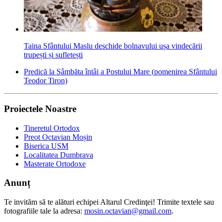
Taina Sfântului Maslu deschide bolnavului ușa vindecării
trupești și sufletești
Predică la Sâmbăta întâi a Postului Mare (pomenirea Sfântului
Teodor Tiron)
Proiectele Noastre
Tineretul Ortodox
Preot Octavian Moșin
Biserica USM
Localitatea Dumbrava
Masterate Ortodoxe
Anunț
Te invităm să te alături echipei Altarul Credinţei! Trimite textele sau
fotografiile tale la adresa:
mosin.octavian@gmail.com
.