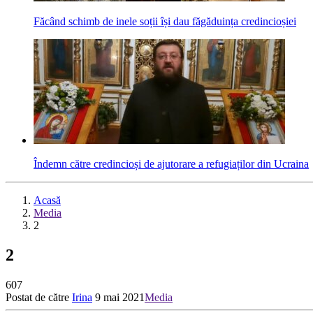
Făcând schimb de inele soții își dau făgăduința credincioșiei
Îndemn către credincioși de ajutorare a refugiaților din Ucraina
Acasă
Media
2
2
607
Postat de către
Irina
9 mai 2021
Media