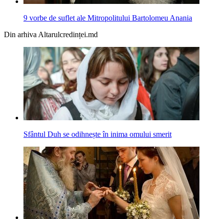
9 vorbe de suflet ale Mitropolitului Bartolomeu Anania
Din arhiva Altarulcredinței.md
Sfântul Duh se odihnește în inima omului smerit