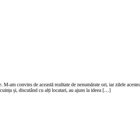
. M-am convins de această realitate de nenumărate ori, iar zilele acestea
cuința și, discutând cu alți locatari, au ajuns la ideea […]