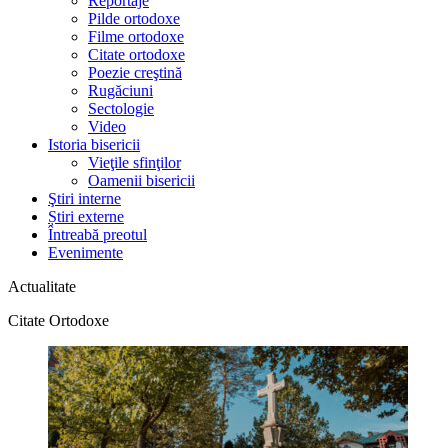
Reportaje
Pilde ortodoxe
Filme ortodoxe
Citate ortodoxe
Poezie creştină
Rugăciuni
Sectologie
Video
Istoria bisericii
Vieţile sfinţilor
Oamenii bisericii
Ştiri interne
Știri externe
Întreabă preotul
Evenimente
Actualitate
Citate Ortodoxe