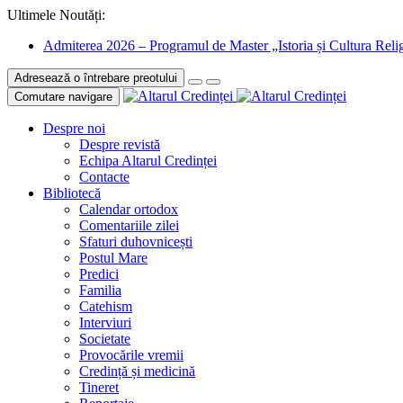
Ultimele Noutăți:
Admiterea 2026 – Programul de Master „Istoria și Cultura Relig
Adresează o întrebare preotului
Comutare navigare
Despre noi
Despre revistă
Echipa Altarul Credinței
Contacte
Bibliotecă
Calendar ortodox
Comentariile zilei
Sfaturi duhovnicești
Postul Mare
Predici
Familia
Catehism
Interviuri
Societate
Provocările vremii
Credință și medicină
Tineret