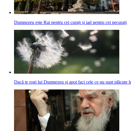
Dumnezeu este Rai pentru cei curați și iad pentru cei necurați
Dacă te rogi lui Dumnezeu și apoi faci cele ce nu sunt plăcute l