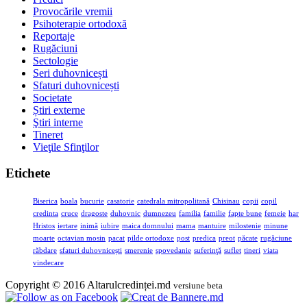
Provocările vremii
Psihoterapie ortodoxă
Reportaje
Rugăciuni
Sectologie
Seri duhovnicești
Sfaturi duhovnicești
Societate
Știri externe
Ştiri interne
Tineret
Vieţile Sfinţilor
Etichete
Biserica
boala
bucurie
casatorie
catedrala mitropolitană
Chisinau
copii
copil
credinta
cruce
dragoste
duhovnic
dumnezeu
familia
familie
fapte bune
femeie
har
Hristos
iertare
inimă
iubire
maica domnului
mama
mantuire
milostenie
minune
moarte
octavian mosin
pacat
pilde ortodoxe
post
predica
preot
păcate
rugăciune
răbdare
sfaturi duhovnicești
smerenie
spovedanie
suferinţă
suflet
tineri
viata
vindecare
Copyright © 2016 Altarulcredinței.md
versiune beta