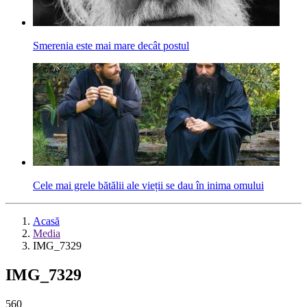
Smerenia este mai mare decât postul
Cele mai grele bătălii ale vieții se dau în inima omului
Acasă
Media
IMG_7329
IMG_7329
560