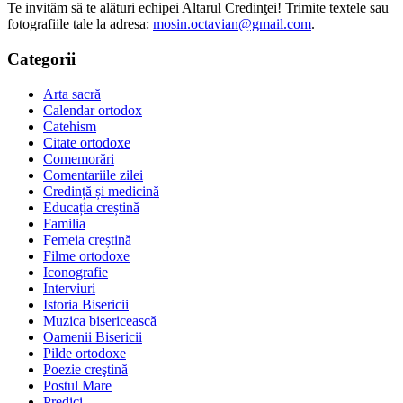
Te invităm să te alături echipei Altarul Credinţei! Trimite textele sau
fotografiile tale la adresa:
mosin.octavian@gmail.com
.
Categorii
Arta sacră
Calendar ortodox
Catehism
Citate ortodoxe
Comemorări
Comentariile zilei
Credință și medicină
Educația creștină
Familia
Femeia creștină
Filme ortodoxe
Iconografie
Interviuri
Istoria Bisericii
Muzica bisericească
Oamenii Bisericii
Pilde ortodoxe
Poezie creştină
Postul Mare
Predici