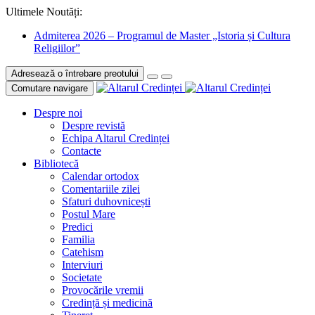
Ultimele Noutăți:
Admiterea 2026 – Programul de Master „Istoria și Cultura
Religiilor”
Adresează o întrebare preotului
Comutare navigare
Despre noi
Despre revistă
Echipa Altarul Credinței
Contacte
Bibliotecă
Calendar ortodox
Comentariile zilei
Sfaturi duhovnicești
Postul Mare
Predici
Familia
Catehism
Interviuri
Societate
Provocările vremii
Credință și medicină