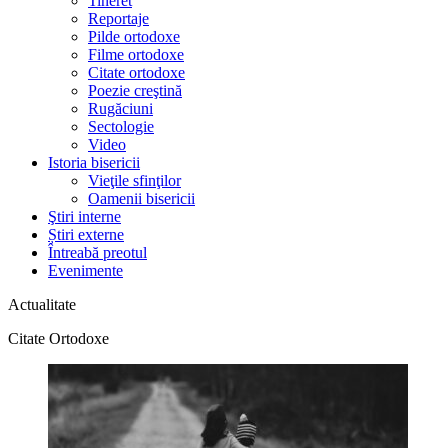
Tineret
Reportaje
Pilde ortodoxe
Filme ortodoxe
Citate ortodoxe
Poezie creştină
Rugăciuni
Sectologie
Video
Istoria bisericii
Vieţile sfinţilor
Oamenii bisericii
Ştiri interne
Știri externe
Întreabă preotul
Evenimente
Actualitate
Citate Ortodoxe