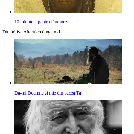
10 minute…pentru Dumnezeu
Din arhiva Altarulcredinței.md
Da-mi Doamne şi mie din pacea Ta!