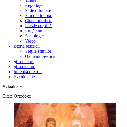
Tineret
Reportaje
Pilde ortodoxe
Filme ortodoxe
Citate ortodoxe
Poezie creştină
Rugăciuni
Sectologie
Video
Istoria bisericii
Vieţile sfinţilor
Oamenii bisericii
Ştiri interne
Știri externe
Întreabă preotul
Evenimente
Actualitate
Citate Ortodoxe