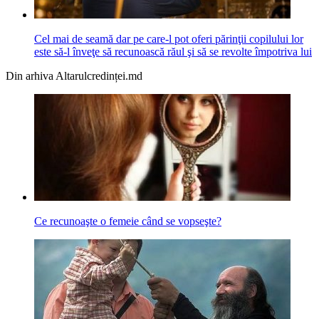
Cel mai de seamă dar pe care-l pot oferi părinţii copilului lor
este să-l înveţe să recunoască răul şi să se revolte împotriva lui
Din arhiva Altarulcredinței.md
Ce recunoaşte o femeie când se vopseşte?