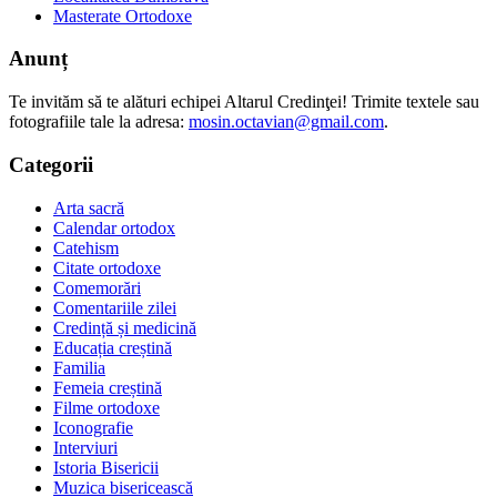
Masterate Ortodoxe
Anunț
Te invităm să te alături echipei Altarul Credinţei! Trimite textele sau
fotografiile tale la adresa:
mosin.octavian@gmail.com
.
Categorii
Arta sacră
Calendar ortodox
Catehism
Citate ortodoxe
Comemorări
Comentariile zilei
Credință și medicină
Educația creștină
Familia
Femeia creștină
Filme ortodoxe
Iconografie
Interviuri
Istoria Bisericii
Muzica bisericească