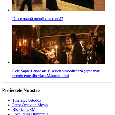
De ce poartă preoții reverendă?
Cele Şapte Laude ale Bisericii simbolizează şapte mari
evenimente din viaţa Mântuitorului
Proiectele Noastre
Tineretul Ortodox
Preot Octavian Moșin
Biserica USM
Localitatea Dumbrava