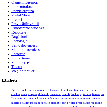
Oamenii Bisericii
Pilde ortodoxe
Poezie creştină
Postul Mare
Predici
Provocările vremii
Psihoterapie ortodoxă
Reportaje
Rugăciuni
Sectologie
Seri duhovnicești
Sfaturi duhovnicești
Societate
Știri externe
Ştiri interne
Tineret
Vieţile Sfinţilor
Etichete
Biserica
boala
bucurie
casatorie
catedrala mitropolitană
Chisinau
copii
copil
credinta
cruce
dragoste
duhovnic
dumnezeu
familia
familie
fapte bune
femeie
har
Hristos
iertare
inimă
iubire
maica domnului
mama
mantuire
milostenie
minune
moarte
octavian mosin
pacat
pilde ortodoxe
post
predica
preot
păcate
rugăciune