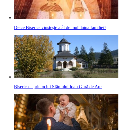
De ce Biserica cinstește atât de mult taina familiei?
Biserica – prin ochii Sfântului Ioan Gură de Aur