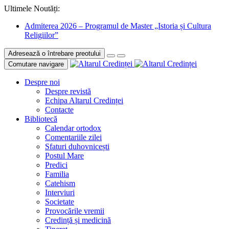
Ultimele Noutăți:
Admiterea 2026 – Programul de Master „Istoria și Cultura
Religiilor”
Adresează o întrebare preotului
Comutare navigare
Despre noi
Despre revistă
Echipa Altarul Credinței
Contacte
Bibliotecă
Calendar ortodox
Comentariile zilei
Sfaturi duhovnicești
Postul Mare
Predici
Familia
Catehism
Interviuri
Societate
Provocările vremii
Credință și medicină