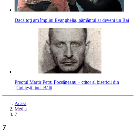
Dacă toţi am împlini Evanghelia, pământul ar deveni un Rai
Preotul Martir Petru Focșăneanu – ctitor al bisericii din
Țâplițești, jud. Bălți
Acasă
Media
7
7