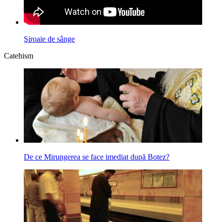
Şiroaie de sânge
Catehism
De ce Mirungerea se face imediat după Botez?