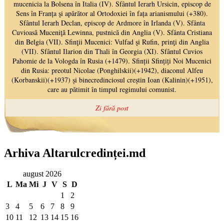
Arhiva Altarulcredinței.md
august 2026
L
Ma
Mi
J
V
S
D
1
2
3
4
5
6
7
8
9
10
11
12
13
14
15
16