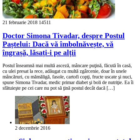
21 februarie 2018
14511
Doctor Simona Tivadar, despre Postul
Paștelui: Dacă vă îmbolnăvește, vă
îngrașă, lăsați-i pe alții
Postul înseamnă mai multă asceză, mâncare puţină, făcută în casă,
cu ulei presat la rece, adăugat cu multă zgârcenie, doar în unele
mâncăruri, cu mămăligă, fasole, cartofi copţi, fructe uscate şi nuci,
spune Simona Tivadar, medic primar diabet şi boli de nutriţie. Ea îi
sfătuieşte pe cei care nu pot să ţină postul decât dacă […]
2 decembrie 2016