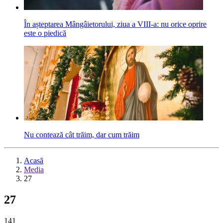
În așteptarea Mângâietorului, ziua a VIII-a: nu orice oprire
este o piedică
Nu contează cât trăim, dar cum trăim
Acasă
Media
27
27
141