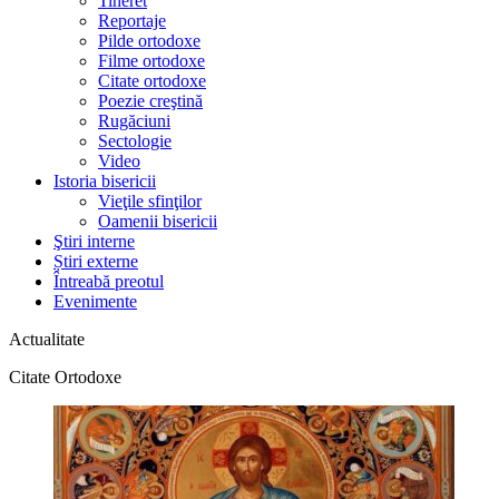
Tineret
Reportaje
Pilde ortodoxe
Filme ortodoxe
Citate ortodoxe
Poezie creştină
Rugăciuni
Sectologie
Video
Istoria bisericii
Vieţile sfinţilor
Oamenii bisericii
Ştiri interne
Știri externe
Întreabă preotul
Evenimente
Actualitate
Citate Ortodoxe