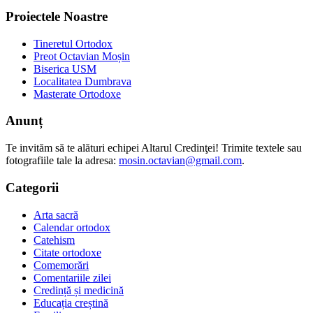
Proiectele Noastre
Tineretul Ortodox
Preot Octavian Moșin
Biserica USM
Localitatea Dumbrava
Masterate Ortodoxe
Anunț
Te invităm să te alături echipei Altarul Credinţei! Trimite textele sau
fotografiile tale la adresa:
mosin.octavian@gmail.com
.
Categorii
Arta sacră
Calendar ortodox
Catehism
Citate ortodoxe
Comemorări
Comentariile zilei
Credință și medicină
Educația creștină