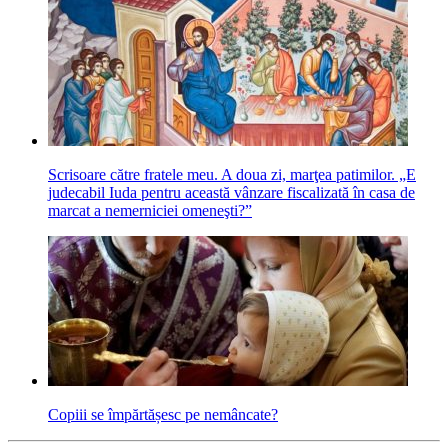
Scrisoare către fratele meu. A doua zi, marţea patimilor. „E
judecabil Iuda pentru această vânzare fiscalizată în casa de
marcat a nemerniciei omeneşti?”
Copiii se împărtășesc pe nemâncate?