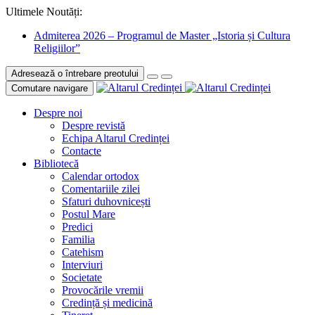
Ultimele Noutăți:
Admiterea 2026 – Programul de Master „Istoria și Cultura
Religiilor”
Adresează o întrebare preotului
Comutare navigare
Despre noi
Despre revistă
Echipa Altarul Credinței
Contacte
Bibliotecă
Calendar ortodox
Comentariile zilei
Sfaturi duhovnicești
Postul Mare
Predici
Familia
Catehism
Interviuri
Societate
Provocările vremii
Credință și medicină