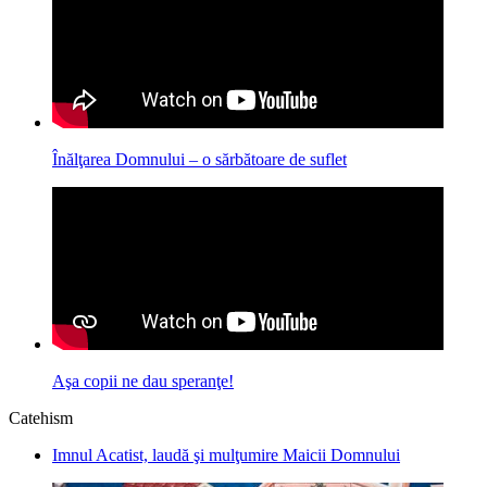
Înălţarea Domnului – o sărbătoare de suflet
Aşa copii ne dau speranţe!
Catehism
Imnul Acatist, laudă şi mulţumire Maicii Domnului