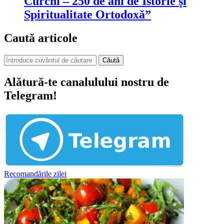
Curchi – 250 de ani de Istorie și
Spiritualitate Ortodoxă”
Caută articole
Căută
Alătură-te canalulului nostru de
Telegram!
Recomandările zilei