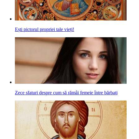
Ești pictorul propriei tale vieți!
Zece sfaturi despre cum să rămâi femeie între bărbaţi