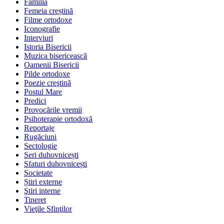
Familia
Femeia creștină
Filme ortodoxe
Iconografie
Interviuri
Istoria Bisericii
Muzica bisericească
Oamenii Bisericii
Pilde ortodoxe
Poezie creştină
Postul Mare
Predici
Provocările vremii
Psihoterapie ortodoxă
Reportaje
Rugăciuni
Sectologie
Seri duhovnicești
Sfaturi duhovnicești
Societate
Știri externe
Ştiri interne
Tineret
Vieţile Sfinţilor