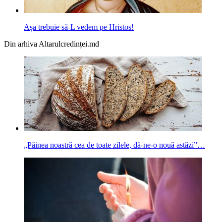
Așa trebuie să-L vedem pe Hristos!
Din arhiva Altarulcredinței.md
„Pâinea noastră cea de toate zilele, dă-ne-o nouă astăzi”…