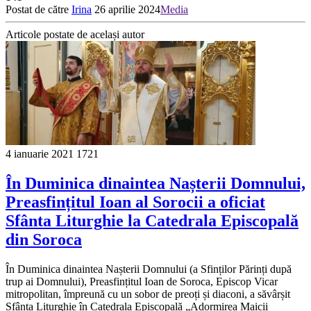
Postat de către
Irina
26 aprilie 2024
Media
Articole postate de același autor
4 ianuarie 2021
1721
În Duminica dinaintea Nașterii Domnului,
Preasfințitul Ioan al Sorocii a oficiat
Sfânta Liturghie la Catedrala Episcopală
din Soroca
În Duminica dinaintea Nașterii Domnului (a Sfinților Părinți după
trup ai Domnului), Preasfințitul Ioan de Soroca, Episcop Vicar
mitropolitan, împreună cu un sobor de preoți și diaconi, a săvârșit
Sfânta Liturghie în Catedrala Episcopală „Adormirea Maicii