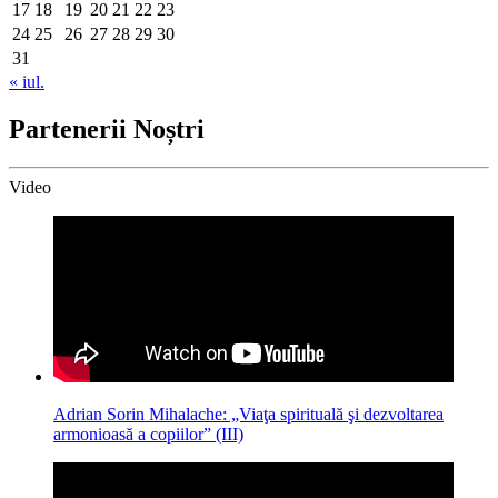
17
18
19
20
21
22
23
24
25
26
27
28
29
30
31
« iul.
Partenerii Noștri
Video
Adrian Sorin Mihalache: „Viaţa spirituală şi dezvoltarea
armonioasă a copiilor” (III)