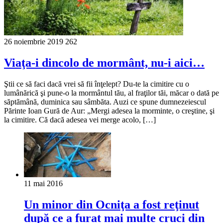
26 noiembrie 2019
262
Viaţa-i dincolo de mormânt, nu-i aici…
Ştii ce să faci dacă vrei să fii înţelept? Du-te la cimitire cu o
lumânărică şi pune-o la mormântul tău, al fraţilor tăi, măcar o dată pe
săptămână, duminica sau sâmbăta. Auzi ce spune dumnezeiescul
Părinte Ioan Gură de Aur: „Mergi adesea la morminte, o creştine, şi
la cimitire. Că dacă adesea vei merge acolo, […]
11 mai 2016
Un minor din Ocniţa a fost reţinut
după ce a furat mai multe cruci din