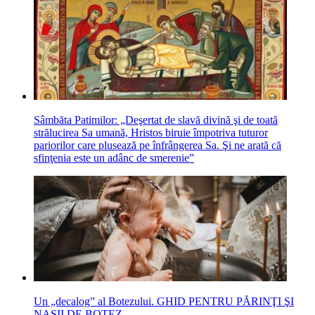
Sâmbăta Patimilor: „Deşertat de slavă divină şi de toată
strălucirea Sa umană, Hristos biruie împotriva tuturor
pariorilor care plusează pe înfrângerea Sa. Şi ne arată că
sfinţenia este un adânc de smerenie”
Un „decalog” al Botezului. GHID PENTRU PĂRINŢI ŞI
NAŞII DE BOTEZ