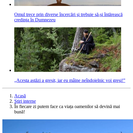
Omul trece prin diverse încercări şi trebuie să-şi întărească
credinţa în Dumnezeu
„Acesta astăzi a greşit, iar eu mâine neîndoielnic voi greşi!”
Acasă
Ştiri interne
În fiecare zi putem face ca viața oamenilor să devină mai
bună!