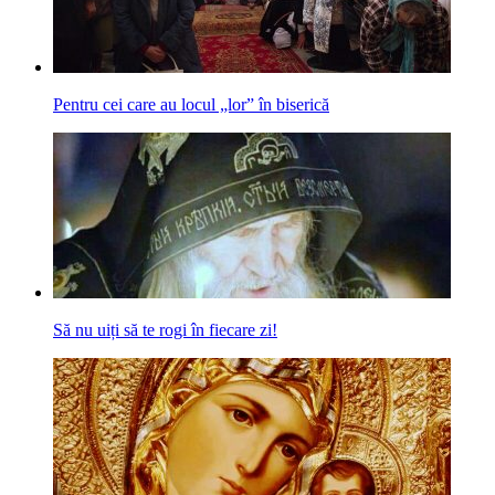
Pentru cei care au locul „lor” în biserică
Să nu uiți să te rogi în fiecare zi!