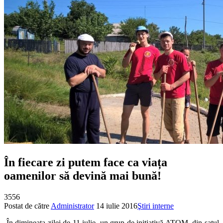
În fiecare zi putem face ca viața
oamenilor să devină mai bună!
3556
Postat de către
Administrator
14 iulie 2016
Ştiri interne
În dimineața zilei de 11 iulie, un grup de inițiativă ATOM, din satul