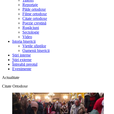
Tineret
Reportaje
Pilde ortodoxe
Filme ortodoxe
Citate ortodoxe
Poezie creştină
Rugăciuni
Sectologie
Video
Istoria bisericii
Vieţile sfinţilor
Oamenii bisericii
Ştiri interne
Știri externe
Întreabă preotul
Evenimente
Actualitate
Citate Ortodoxe