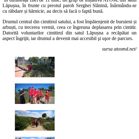
Lăpușna, în frunte cu preotul paroh Serghei Slănină, înârmându-se
cu răbdare și hărnicie, au decis să facă o faptă bună.
Drumul central din cimitirul satului, a fost împăienjenit de buruieni și
arbuști, cu trecerea vremii, ceea ce îngreuna deplasarea prin cimitir.
Datorită voluntarilor cimitirul din satul Lăpușna a recăpătat un
aspect îngrijit, iar drumul a devenit mai accesibil şi uşor de parcurs.
sursa atosmd.net/