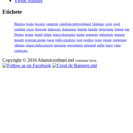
Vieţile Sfinţilor
Etichete
Biserica
boala
bucurie
casatorie
catedrala mitropolitană
Chisinau
copii
copil
credinta
cruce
dragoste
duhovnic
dumnezeu
familia
familie
fapte bune
femeie
har
Hristos
iertare
inimă
iubire
maica domnului
mama
mantuire
milostenie
minune
moarte
octavian mosin
pacat
pilde ortodoxe
post
predica
preot
păcate
rugăciune
răbdare
sfaturi duhovnicești
smerenie
spovedanie
suferinţă
suflet
tineri
viata
vindecare
Copyright © 2016 Altarulcredinței.md
versiune beta