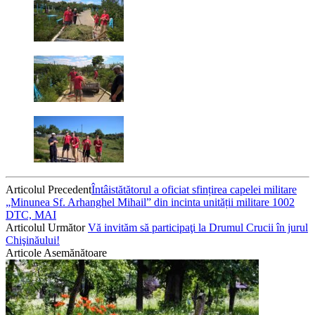
Articolul Precedent
Întâistătătorul a oficiat sfințirea capelei militare
„Minunea Sf. Arhanghel Mihail” din incinta unității militare 1002
DTC, MAI
Articolul Următor
Vă invităm să participaţi la Drumul Crucii în jurul
Chişinăului!
Articole Asemănătoare