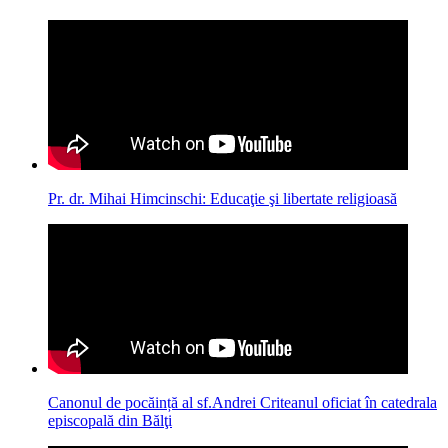
Pr. dr. Mihai Himcinschi: Educaţie şi libertate religioasă
Canonul de pocăință al sf.Andrei Criteanul oficiat în catedrala
episcopală din Bălţi