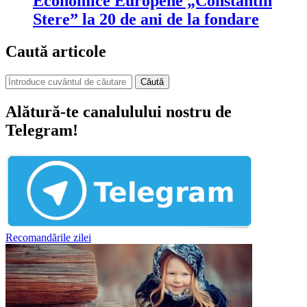
Economice Europene „Constantin
Stere” la 20 de ani de la fondare
Caută articole
Căută
Alătură-te canalulului nostru de
Telegram!
Recomandările zilei