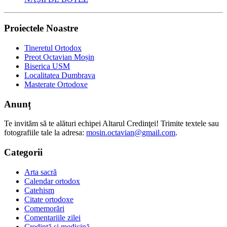
Proiectele Noastre
Tineretul Ortodox
Preot Octavian Moșin
Biserica USM
Localitatea Dumbrava
Masterate Ortodoxe
Anunț
Te invităm să te alături echipei Altarul Credinţei! Trimite textele sau
fotografiile tale la adresa:
mosin.octavian@gmail.com
.
Categorii
Arta sacră
Calendar ortodox
Catehism
Citate ortodoxe
Comemorări
Comentariile zilei
Credință și medicină