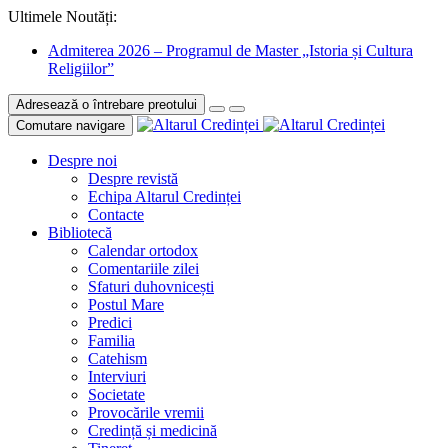
Ultimele Noutăți:
Admiterea 2026 – Programul de Master „Istoria și Cultura
Religiilor”
Adresează o întrebare preotului
Comutare navigare
Despre noi
Despre revistă
Echipa Altarul Credinței
Contacte
Bibliotecă
Calendar ortodox
Comentariile zilei
Sfaturi duhovnicești
Postul Mare
Predici
Familia
Catehism
Interviuri
Societate
Provocările vremii
Credință și medicină