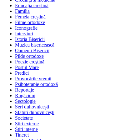
Educația creștină
Familia
Femeia creștină
Filme ortodoxe
Iconografie
Interviuri
Istoria Bisericii
Muzica bisericească
Oamenii Bisericii
Pilde ortodoxe
Poezie creştină
Postul Mare
Predici
Provocările vremii
Psihoterapie ortodoxă
Reportaje
Rugăciuni
Sectologie
Seri duhovnicești
Sfaturi duhovnicești
Societate
Știri externe
Ştiri interne
Tineret